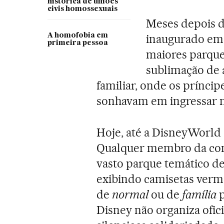
histórica de uniões
civis homossexuais
Meses depois d
A homofobia em
inaugurado em
primeira pessoa
maiores parque
sublimação de 
familiar, onde os prínci
sonhavam em ingressar na
Hoje, até a DisneyWorld 
Qualquer membro da co
vasto parque temático de
exibindo camisetas verm
de
normal
ou de
família
p
Disney não organiza ofic