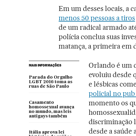
Em um desses locais, a c
menos 50 pessoas a tiros
de um radical armado até
polícia conclua suas inve
matança, a primeira em 
Orlando é um c
MAIS INFORMAÇÕES
evoluiu desde
Parada do Orgulho
LGBT 2016 toma as
e lésbicas com
ruas de São Paulo
policial no pub
momento os qu
Casamento
homossexual avança
homossexualida
no mundo, mas leis
antigays também
discriminação 
desde a saúde 
Itália aprova lei