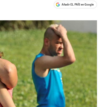
Añadir EL PAÍS en Google
ales