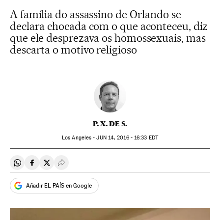
A família do assassino de Orlando se
declara chocada com o que aconteceu, diz
que ele desprezava os homossexuais, mas
descarta o motivo religioso
P. X. DE S.
Los Angeles -
JUN
14, 2016 - 16:33
EDT
Compartir en Whatsapp
Compartir en Facebook
Compartir en Twitter
Desplegar Redes Sociales
Añadir EL PAÍS en Google