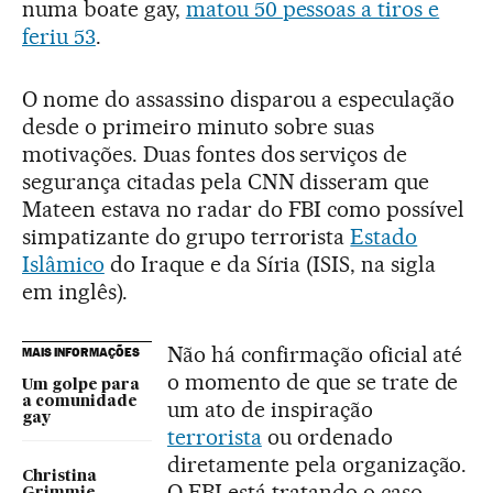
numa boate gay,
matou 50 pessoas a tiros e
feriu 53
.
O nome do assassino disparou a especulação
desde o primeiro minuto sobre suas
motivações. Duas fontes dos serviços de
segurança citadas pela CNN disseram que
Mateen estava no radar do FBI como possível
simpatizante do grupo terrorista
Estado
Islâmico
do Iraque e da Síria (ISIS, na sigla
em inglês).
Não há confirmação oficial até
MAIS INFORMAÇÕES
o momento de que se trate de
Um golpe para
a comunidade
um ato de inspiração
gay
terrorista
ou ordenado
diretamente pela organização.
Christina
O FBI está tratando o caso