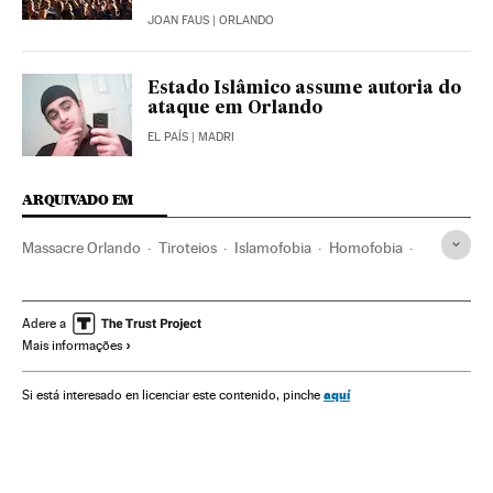
JOAN FAUS
| ORLANDO
Estado Islâmico assume autoria do
ataque em Orlando
EL PAÍS
| MADRI
ARQUIVADO EM
Massacre Orlando
Tiroteios
Islamofobia
Homofobia
Vítimas terrorismo
Orlando
Gays
Estado Islâmico
Controle armas
LGTBI
Flórida
Direitos humanos
Adere a
Mais informações
Homossexualidade
Vítimas
Assassinatos múltiplos
Estados Unidos
FBI
Assassinatos
América do Norte
aquí
Si está interesado en licenciar este contenido, pinche
Orientação sexual
Sexualidade
Delitos ódio
Grupos sociais
Grupos terroristas
Religião