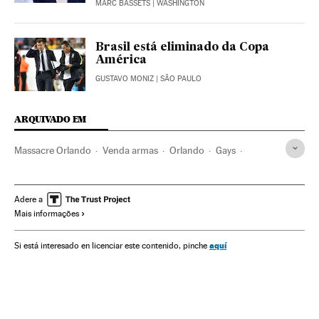
MARC BASSETS
| WASHINGTON
Brasil está eliminado da Copa
América
GUSTAVO MONIZ
| SÃO PAULO
ARQUIVADO EM
Massacre Orlando
Venda armas
Orlando
Gays
Tiroteios
Vítimas terrorismo
Vendas armamento
Islamofobia
Flórida
Estado Islâmico
LGTBI
Adere a
Mais informações
Controle armas
Mortes
Estados Unidos
Assassinatos múltiplos
Atentados terroristas
aquí
Si está interesado en licenciar este contenido, pinche
Jihadismo
Armamento
Grupos terroristas
Delitos ódio
Comércio
Terrorismo
Sociedade