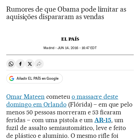
Rumores de que Obama pode limitar as
aquisições dispararam as vendas
EL PAÍS
Madrid -
JUN
14, 2016 - 16:47
EDT
Compartir en Whatsapp
Compartir en Facebook
Compartir en Twitter
Desplegar Redes Sociales
Añadir EL PAÍS en Google
Omar Mateen
cometeu
o massacre deste
domingo em Orlando
(Flórida) – em que pelo
menos 50 pessoas morreram e 53 ficaram
feridas – com uma pistola e um
AR-15
, um
fuzil de assalto semiautomático, leve e feito
de plástico e alumínio. O mesmo rifle foi