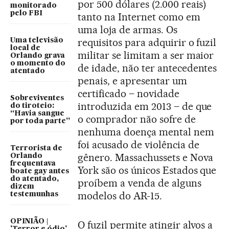
por 500 dólares (2.000 reais)
monitorado
pelo FBI
tanto na Internet como em
uma loja de armas. Os
requisitos para adquirir o fuzil
Uma televisão
local de
militar se limitam a ser maior
Orlando grava
o momento do
de idade, não ter antecedentes
atentado
penais, e apresentar um
certificado – novidade
Sobreviventes
introduzida em 2013 – de que
do tiroteio:
“Havia sangue
o comprador não sofre de
por toda parte”
nenhuma doença mental nem
foi acusado de violência de
Terrorista de
gênero. Massachussets e Nova
Orlando
frequentava
York são os únicos Estados que
boate gay antes
do atentado,
proíbem a venda de alguns
dizem
modelos do AR-15.
testemunhas
OPINIÃO |
O fuzil permite atingir alvos a
'Terror e ódio'