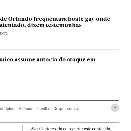
 de Orlando frequentava boate gay onde
atentado, dizem testemunhas
IERCE
âmico assume autoria do ataque em
últiplos
Vítimas
Família
Grupos sociais
lando
WhatsApp
Orlando
Gays
Tiroteios
Si está interesado en licenciar este contenido,
TBI
Incidentes
Delitos ódio
América
Preconceitos