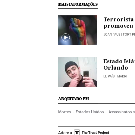
MAIS INFORMAÇÕES
Terrorista
promoveu 
JOAN FAUS
| FORT P
Estado Isl
Orlando
EL PAÍS
| MADRI
ARQUIVADO EM
Mortes
Estados Unidos
Assassinatos m
Telefonia celular multimídia
Massacre Or
Adere a
Vítimas terrorismo
Ativismo lgtbiq
LG