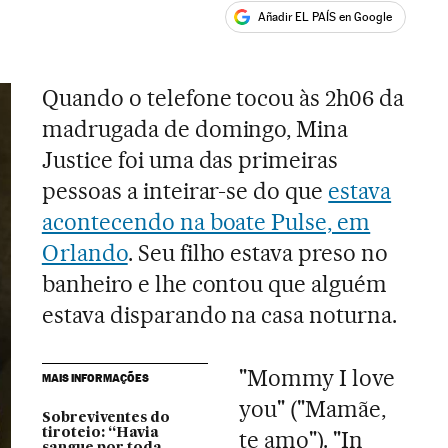
Añadir EL PAÍS en Google
ales
Quando o telefone tocou às 2h06 da
madrugada de domingo, Mina
Justice foi uma das primeiras
pessoas a inteirar-se do que
estava
acontecendo na boate Pulse, em
Orlando
. Seu filho estava preso no
banheiro e lhe contou que alguém
estava disparando na casa noturna.
"Mommy I love
MAIS INFORMAÇÕES
you" ("Mamãe,
Sobreviventes do
tiroteio: “Havia
te amo"). "In