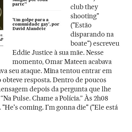
sangue por toda
parte”
club they
shooting"
'Um golpe para a
("Estão
comunidade gay', por
David Alandete
disparando na
e.
AP
boate") escreveu
Eddie Justice à sua mãe. Nesse
momento, Omar Mateen acabava
iava seu ataque. Mina tentou entrar em
o obteve resposta. Dentro de poucos
mensagem depois da pergunta que lhe
 “Na Pulse. Chame a Polícia.” Às 2h08
 "He's coming. I'm gonna die" ("Ele está