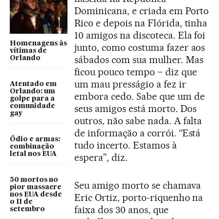
Dominicana, e criada em Porto
Rico e depois na Flórida, tinha
10 amigos na discoteca. Ela foi
Homenagens às
junto, como costuma fazer aos
vítimas de
sábados com sua mulher. Mas
Orlando
ficou pouco tempo – diz que
um mau presságio a fez ir
Atentado em
Orlando: um
embora cedo. Sabe que um de
golpe para a
comunidade
seus amigos está morto. Dos
gay
outros, não sabe nada. A falta
de informação a corrói. “Está
Ódio e armas:
tudo incerto. Estamos à
combinação
letal nos EUA
espera”, diz.
50 mortos no
Seu amigo morto se chamava
pior massacre
nos EUA desde
Eric Ortiz, porto-riquenho na
o 11 de
faixa dos 30 anos, que
setembro