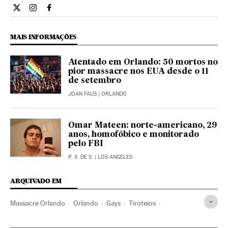
Internacional El País Brasil en Twitter
Internacional El País Brasil en Instagram
Internacional El País Brasil en Facebook
MAIS INFORMAÇÕES
Atentado em Orlando: 50 mortos no
pior massacre nos EUA desde o 11
de setembro
JOAN FAUS
| ORLANDO
Omar Mateen: norte-americano, 29
anos, homofóbico e monitorado
pelo FBI
P. X. DE S.
| LOS ANGELES
ARQUIVADO EM
Massacre Orlando
Orlando
Gays
Tiroteios
Vítimas terrorismo
Flórida
LGTBI
Incidentes