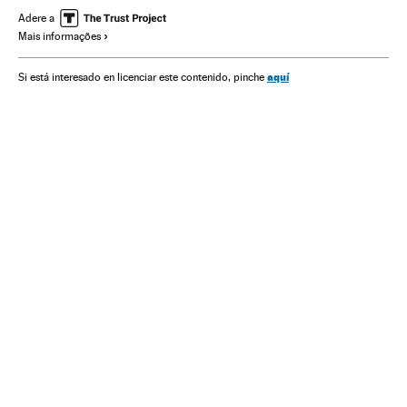
Estado Islâmico
Assassinatos múltiplos
Estados Unidos
Adere a
Mais informações
Vítimas
Grupos sociais
Delitos ódio
América
Preconceitos
Problemas sociais
Sociedade
aquí
Si está interesado en licenciar este contenido, pinche