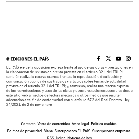
©
EDICIONES EL PAÍS
EL PAÍS BRASIL EN
EL PAÍS BRASI
EL PAÍS B
EL PA
EL PAÍS ejerce la oposición expresa frente al uso de sus obras y prestaciones en
la elaboración de revistas de prensa prevista en el artículo 32.1 del TRLPI;
también realiza la reserva expresa frente a la reproducción, distribución y
comunicación pública de sus trabajos y artículos sobre temas de actualidad
prevista en el artículo 33.1 del TRLPI; y, asimismo, realiza una reserva expresa
de las reproducciones y usos de las obras y otras prestaciones accesibles desde
este sitio web a medios de lectura mecánica u otros medios que resulten
adecuados a tal fin de conformidad con el artículo 67.3 del Real Decreto - ley
24/2021, de 2 de noviembre
Contacto
Venta de contenidos
Aviso legal
Política cookies
Política de privacidad
Mapa
Suscripciones EL PAÍS
Suscripciones empresas
RSS
Índice
Noticias de hoy