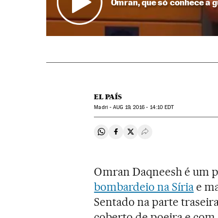
Omran, que só conhece a g
EL PAÍS
Madri -
AUG
19, 2016 - 14:10
EDT
Compartir en Whatsapp
Compartir en Facebook
Compartir en Twitter
Desplegar Redes Soci
Omran Daqneesh é um p
bombardeio na Síria
e ma
Sentado na parte trasei
coberto de poeira e com