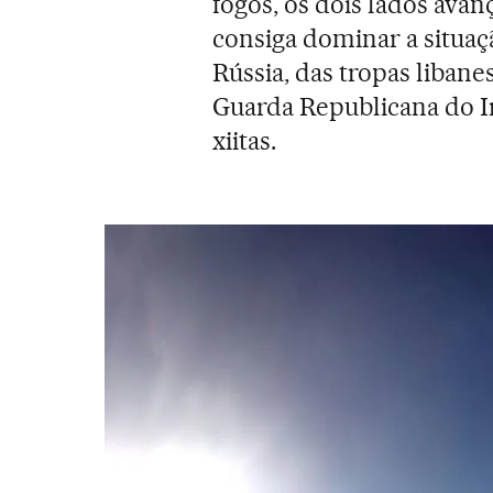
fogos, os dois lados av
consiga dominar a situaç
Rússia, das tropas libane
Guarda Republicana do Ir
xiitas.