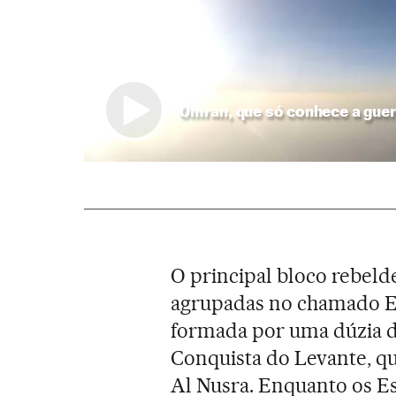
Omran, que só conhece a gue
O principal bloco rebelde
agrupadas no chamado Ex
formada por uma dúzia d
Conquista do Levante, q
Al Nusra. Enquanto os E