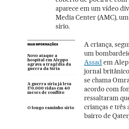
aparece em um vídeo div
Media Center (AMC), um 
sírio.
A criança, segu
MAIS INFORMAÇÕES
um bombardeio
Novo ataque a
hospital em Aleppo
Assad
em Alepp
agrava a tragédia da
guerra da Síria
jornal britânic
se chama Omra
A guerra síria já leva
acordo com fon
170.000 vidas em 40
meses de conflito
ressaltaram qu
crianças e três
O longo caminho sírio
bairro de Qaterj