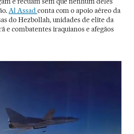
ançam e recuam sem que nenhum deles
ão.
Al Assad
conta com o apoio aéreo da
sas do Hezbollah, unidades de elite da
ã e combatentes iraquianos e afegãos