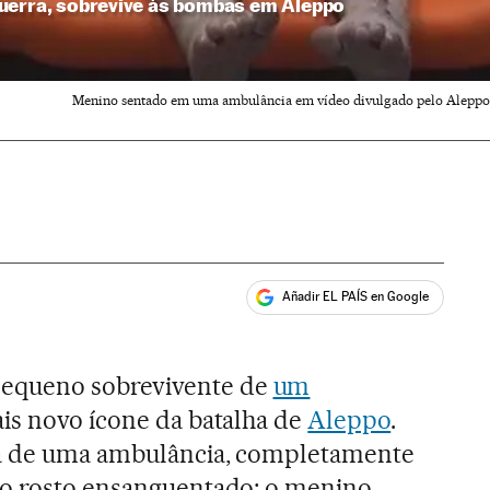
uerra, sobrevive às bombas em Aleppo
Menino sentado em uma ambulância em vídeo divulgado pelo Aleppo M
Añadir EL PAÍS en Google
ales
equeno sobrevivente de
um
is novo ícone da batalha de
Aleppo
.
ra de uma ambulância, completamente
 o rosto ensanguentado; o menino