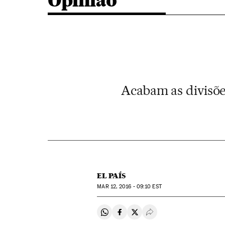
Opinião
Acabam as divisõe
EL PAÍS
MAR
12, 2016 - 09:10
EST
Compartir en Whatsapp
Compartir en Facebook
Compartir en Twitter
Desplegar Redes Soci