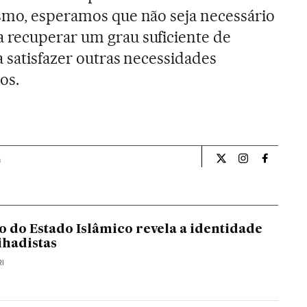
smo, esperamos que não seja necessário
 recuperar um grau suficiente de
a satisfazer outras necessidades
os.
a
Opiniao El País Br
Opiniao El Pa
Opiniao 
do Estado Islâmico revela a identidade
ihadistas
RI