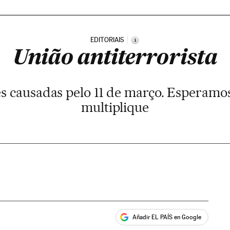
EDITORIAIS
i
União antiterrorista
s causadas pelo 11 de março. Esperamo
multiplique
Añadir EL PAÍS en Google
ales