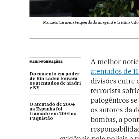
Manuela Carmena (esquerda da imagem) e Cristina Cifu
A melhor notíc
MAIS INFORMAÇÕES
atentados de 1
Documento em poder
de Bin Laden louvava
divisões entre 
os atentados de Madri
e NY
terrorista sofr
patogênicos s
O atentado de 2004
os autores da 
na Espanha foi
tramado em 2001 no
bombas, a ponto
Paquistão
responsabilida
evidência pela polícia e p