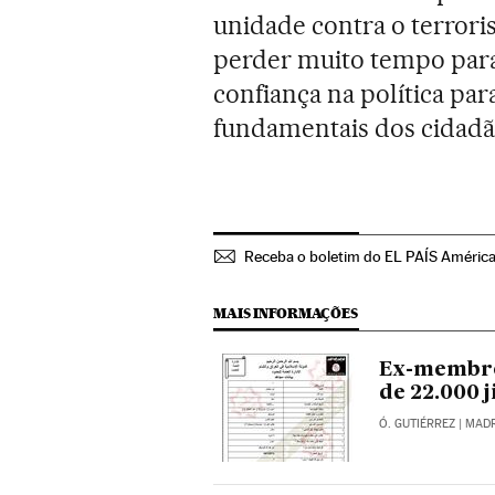
unidade contra o terrori
perder muito tempo para
confiança na política par
fundamentais dos cidadã
Receba o boletim do EL PAÍS Améric
MAIS INFORMAÇÕES
Ex-membro 
de 22.000 j
Ó. GUTIÉRREZ
| MAD