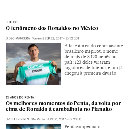
FUTEBOL
O fenômeno dos Ronaldos no México
DIEGO MANCERA
|
Torreón
|
SEP 12, 2017 - 15:52
EDT
A fase áurea do centroavante
brasileiro inspirou o nome
de mais de 8.120 bebês no
país; 123 deles viraram
jogadores de futebol, e um já
chegou à primeira divisão
15 ANOS DO PENTA
Os melhores momentos do Penta, da volta por
cima de Ronaldo à cambalhota no Planalto
BREILLER PIRES
|
São Paulo
|
JUN 30, 2017 - 09:23
EDT
Pentacampeonato