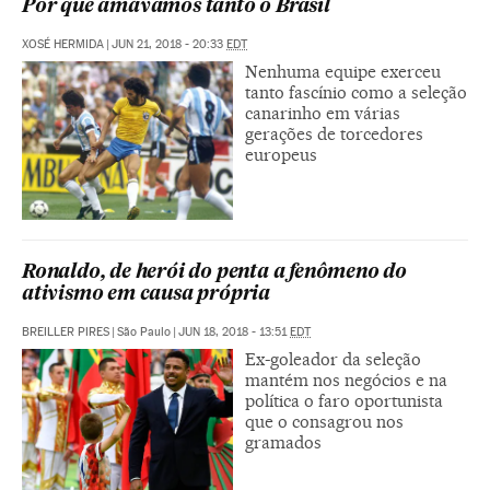
Por que amávamos tanto o Brasil
XOSÉ HERMIDA
|
JUN 21, 2018 - 20:33
EDT
Nenhuma equipe exerceu
tanto fascínio como a seleção
canarinho em várias
gerações de torcedores
europeus
Ronaldo, de herói do penta a fenômeno do
ativismo em causa própria
BREILLER PIRES
|
São Paulo
|
JUN 18, 2018 - 13:51
EDT
Ex-goleador da seleção
mantém nos negócios e na
política o faro oportunista
que o consagrou nos
gramados