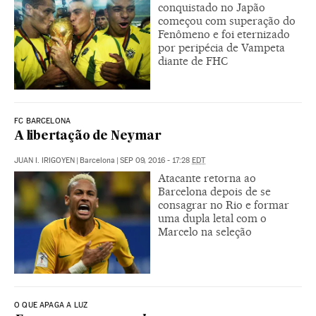
conquistado no Japão
começou com superação do
Fenômeno e foi eternizado
por peripécia de Vampeta
diante de FHC
FC BARCELONA
A libertação de Neymar
JUAN I. IRIGOYEN
|
Barcelona
|
SEP 09, 2016 - 17:28
EDT
Atacante retorna ao
Barcelona depois de se
consagrar no Rio e formar
uma dupla letal com o
Marcelo na seleção
O QUE APAGA A LUZ