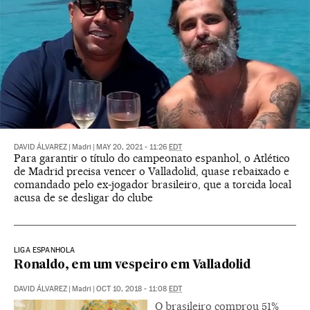
DAVID ÁLVAREZ
|
Madri
|
MAY 20, 2021 - 11:26
EDT
Para garantir o título do campeonato espanhol, o Atlético
de Madrid precisa vencer o Valladolid, quase rebaixado e
comandado pelo ex-jogador brasileiro, que a torcida local
acusa de se desligar do clube
LIGA ESPANHOLA
Ronaldo, em um vespeiro em Valladolid
DAVID ÁLVAREZ
|
Madri
|
OCT 10, 2018 - 11:08
EDT
O brasileiro comprou 51%