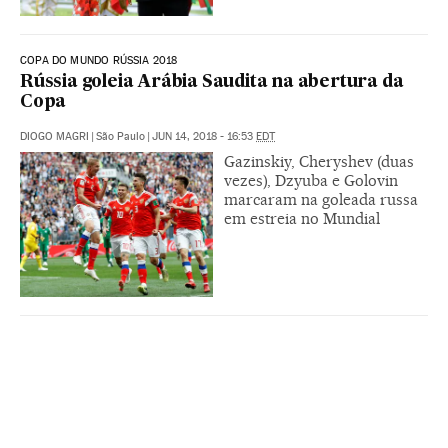
COPA DO MUNDO RÚSSIA 2018
Rússia goleia Arábia Saudita na abertura da
Copa
DIOGO MAGRI
|
São Paulo
|
JUN 14, 2018 - 16:53
EDT
Gazinskiy, Cheryshev (duas
vezes), Dzyuba e Golovin
marcaram na goleada russa
em estreia no Mundial