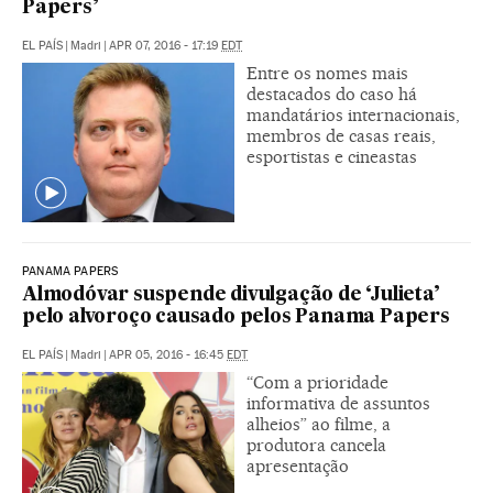
Papers’
EL PAÍS
|
Madri
|
APR 07, 2016 - 17:19
EDT
Entre os nomes mais
destacados do caso há
mandatários internacionais,
membros de casas reais,
esportistas e cineastas
PANAMA PAPERS
Almodóvar suspende divulgação de ‘Julieta’
pelo alvoroço causado pelos Panama Papers
EL PAÍS
|
Madri
|
APR 05, 2016 - 16:45
EDT
“Com a prioridade
informativa de assuntos
alheios” ao filme, a
produtora cancela
apresentação