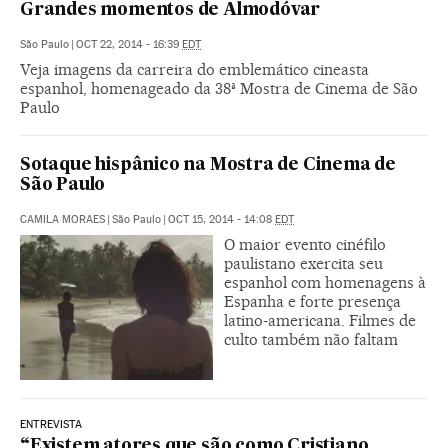
Grandes momentos de Almodóvar
São Paulo
|
OCT 22, 2014 - 16:39
EDT
Veja imagens da carreira do emblemático cineasta
espanhol, homenageado da 38ª Mostra de Cinema de São
Paulo
Sotaque hispânico na Mostra de Cinema de
São Paulo
CAMILA MORAES
|
São Paulo
|
OCT 15, 2014 - 14:08
EDT
O maior evento cinéfilo
paulistano exercita seu
espanhol com homenagens à
Espanha e forte presença
latino-americana. Filmes de
culto também não faltam
ENTREVISTA
“Existem atores que são como Cristiano