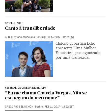
67ª BERLINALE
Canto à transliberdade
G. B.
|
Enviado especial a Berlim
|
FEB 17, 2017 - 11:32
EST
Chileno Sebastián Lelio
apresenta 'Uma Mulher
Fantástica', protagonizado
por uma transexual
FESTIVAL DE CINEMA DE BERLIM
“Eu me chamo Chavela Vargas. Não se
esqueçam do meu nome”
GREGORIO BELINCHÓN
|
Berlim
|
FEB 11, 2017 - 18:22
EST