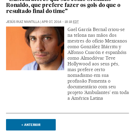
Ronaldo, que prefere fazer os gols do que o
resultado final do time”
JESÚS RUIZ MANTILLA
|
APR 07, 2014 - 18:18
EDT
Gael García Bernal criou-se
na telona nas mãos dos
mestres do ofício Mexicanos
como González Iñárritu y
Alfonso Cuarón e espanhóis
como Almodóvar Teve
Hollywood aos seus pés,
mas prefere certo
nomadismo em sua
profissão Fomenta o
documentário com seu
projeto ‘Ambulantes’ em toda
a América Latina
<
ANTERIOR