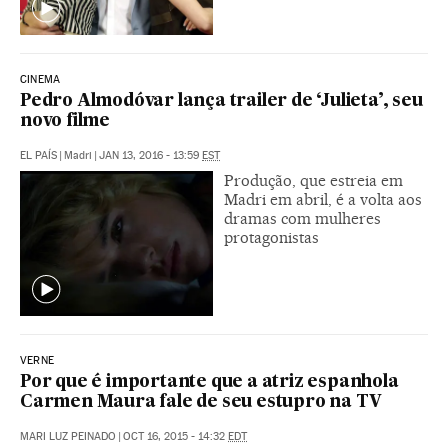
CINEMA
Pedro Almodóvar lança trailer de ‘Julieta’, seu
novo filme
EL PAÍS
|
Madri
|
JAN 13, 2016 - 13:59
EST
Produção, que estreia em
Madri em abril, é a volta aos
dramas com mulheres
protagonistas
VERNE
Por que é importante que a atriz espanhola
Carmen Maura fale de seu estupro na TV
MARI LUZ PEINADO
|
OCT 16, 2015 - 14:32
EDT