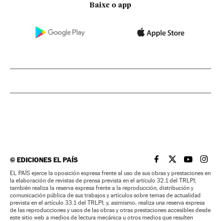
Baixe o app
©
EDICIONES EL PAÍS
EL PAÍS BRASIL EN
EL PAÍS BRASI
EL PAÍS B
EL PA
EL PAÍS ejerce la oposición expresa frente al uso de sus obras y prestaciones en
la elaboración de revistas de prensa prevista en el artículo 32.1 del TRLPI;
también realiza la reserva expresa frente a la reproducción, distribución y
comunicación pública de sus trabajos y artículos sobre temas de actualidad
prevista en el artículo 33.1 del TRLPI; y, asimismo, realiza una reserva expresa
de las reproducciones y usos de las obras y otras prestaciones accesibles desde
este sitio web a medios de lectura mecánica u otros medios que resulten