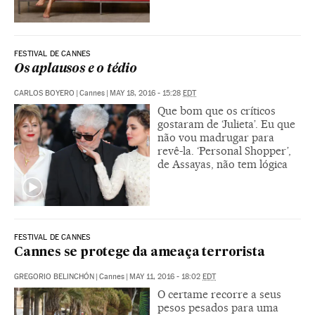
FESTIVAL DE CANNES
Os aplausos e o tédio
CARLOS BOYERO
|
Cannes
|
MAY 18, 2016 - 15:28
EDT
Que bom que os críticos
gostaram de ‘Julieta’. Eu que
não vou madrugar para
revê-la. ‘Personal Shopper’,
de Assayas, não tem lógica
FESTIVAL DE CANNES
Cannes se protege da ameaça terrorista
GREGORIO BELINCHÓN
|
Cannes
|
MAY 11, 2016 - 18:02
EDT
O certame recorre a seus
pesos pesados para uma