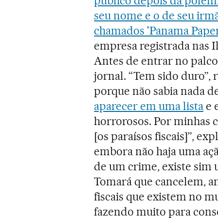
público depois da polêm
seu nome e o de seu irm
chamados 'Panama Paper
empresa registrada nas Il
Antes de entrar no palco
jornal. “Tem sido duro”
porque não sabia nada d
aparecer em uma lista
e 
horrorosos. Por minhas 
[os paraísos fiscais]”, ex
embora não haja uma açã
de um crime, existe sim 
Tomará que cancelem, an
fiscais que existem no m
fazendo muito para conse