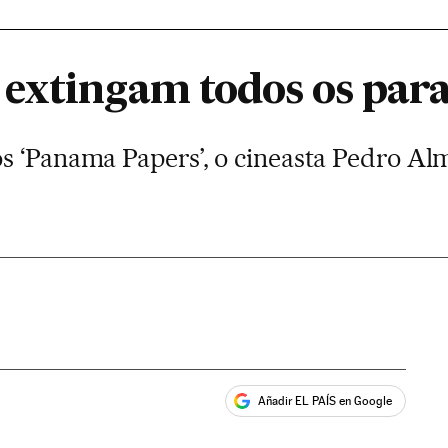
extingam todos os paraí
s ‘Panama Papers’, o cineasta Pedro A
Añadir EL PAÍS en Google
ales