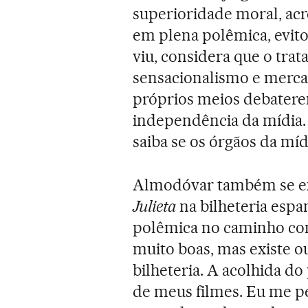
superioridade moral, acr
em plena polêmica, evitou
viu, considera que o tra
sensacionalismo e mercan
próprios meios debaterem
independência da mídia.
saiba se os órgãos da mí
Almodóvar também se exp
Julieta
na bilheteria espa
polêmica no caminho come
muito boas, mas existe o
bilheteria. A acolhida do
de meus filmes. Eu me p