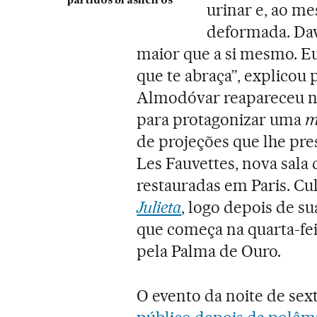
partidos brasileiros
urinar e, ao m
deformada. Dav
maior que a si mesmo. 
que te abraça”, explicou
Almodóvar reapareceu na 
para protagonizar uma
m
de projeções que lhe pre
Les Fauvettes, nova sala 
restauradas em Paris. C
Julieta
, logo depois de s
que começa na quarta-fei
pela Palma de Ouro.
O evento da noite de sex