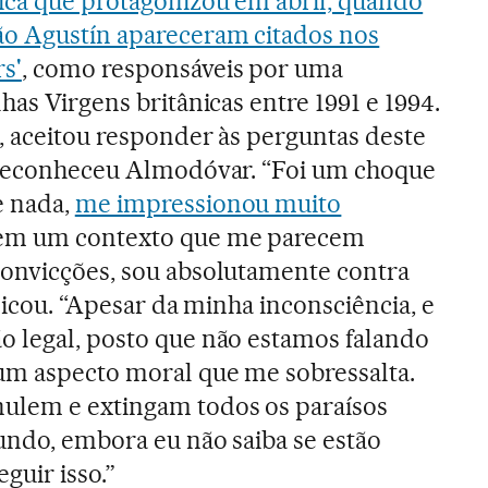
ica que protagonizou em abril, quando
ão Agustín apareceram citados nos
s'
, como responsáveis por uma
has Virgens britânicas entre 1991 e 1994.
, aceitou responder às perguntas deste
, reconheceu Almodóvar. “Foi um choque
e nada,
me impressionou muito
em um contexto que me parecem
convicções, sou absolutamente contra
plicou. “Apesar da minha inconsciência, e
o legal, posto que não estamos falando
um aspecto moral que me sobressalta.
ulem e extingam todos os paraísos
undo, embora eu não saiba se estão
guir isso.”