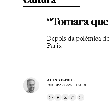
Cultura
“Tomara que 
Depois da polêmica do
Paris.
ÁLEX VICENTE
Paris -
MAY
07, 2016 - 11:43
EDT
Compartir en Whatsapp
Compartir en Facebook
Compartir en Twitter
Desplegar Redes Soci
Comentários