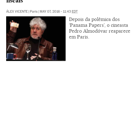
fiscais”
ÁLEX VICENTE
|
Paris
|
MAY 07, 2016 - 11:43
EDT
Depois da polêmica dos
‘Panama Papers’, o cineasta
Pedro Almodóvar reaparece
em Paris.