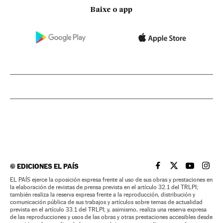
Baixe o app
©
EDICIONES EL PAÍS
EL PAÍS BRASIL EN
EL PAÍS BRASI
EL PAÍS B
EL PA
EL PAÍS ejerce la oposición expresa frente al uso de sus obras y prestaciones en
la elaboración de revistas de prensa prevista en el artículo 32.1 del TRLPI;
también realiza la reserva expresa frente a la reproducción, distribución y
comunicación pública de sus trabajos y artículos sobre temas de actualidad
prevista en el artículo 33.1 del TRLPI; y, asimismo, realiza una reserva expresa
de las reproducciones y usos de las obras y otras prestaciones accesibles desde