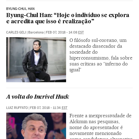
BYUNG-CHUL HAN
Byung-Chul Han: “Hoje o indivíduo se explora
e acredita que isso é realização”
CARLES GELI
|
Barcelona
|
FEB 07, 2018 - 14:08
EST
O filósofo sul-coreano, um
destacado dissecador da
sociedade do
hiperconsumismo, fala sobre
suas críticas ao “inferno do
igual”
A volta do Incrível Huck
LUIZ RUFFATO
|
FEB 07, 2018 - 11:34
EST
Frente a inexpressividade de
Alckmin nas pesquisas,
nome do apresentador é
novamente mencionado