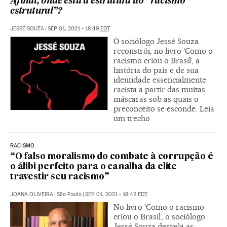
Afinal, onde está a estrutura do “racismo
estrutural”?
JESSÉ SOUZA
|
SEP 01, 2021 - 18:49
EDT
O sociólogo Jessé Souza
reconstrói, no livro ‘Como o
racismo criou o Brasil’, a
história do país e de sua
identidade essencialmente
racista a partir das muitas
máscaras sob as quais o
preconceito se esconde. Leia
um trecho
RACISMO
“O falso moralismo do combate à corrupção é
o álibi perfeito para o canalha da elite
travestir seu racismo”
JOANA OLIVEIRA
|
São Paulo
|
SEP 01, 2021 - 18:42
EDT
No livro ‘Como o racismo
criou o Brasil’, o sociólogo
Jessé Souza desvela as