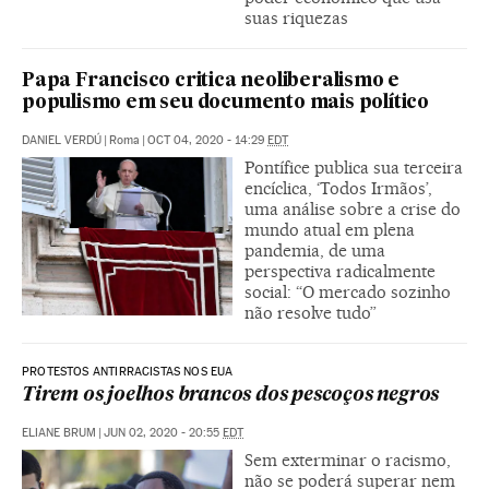
suas riquezas
Papa Francisco critica neoliberalismo e
populismo em seu documento mais político
DANIEL VERDÚ
|
Roma
|
OCT 04, 2020 - 14:29
EDT
Pontífice publica sua terceira
encíclica, ‘Todos Irmãos’,
uma análise sobre a crise do
mundo atual em plena
pandemia, de uma
perspectiva radicalmente
social: “O mercado sozinho
não resolve tudo”
PROTESTOS ANTIRRACISTAS NOS EUA
Tirem os joelhos brancos dos pescoços negros
ELIANE BRUM
|
JUN 02, 2020 - 20:55
EDT
Sem exterminar o racismo,
não se poderá superar nem