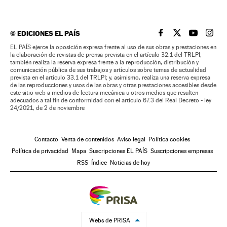
©
EDICIONES EL PAÍS
EL PAÍS BRASIL EN
EL PAÍS BRASI
EL PAÍS B
EL PA
EL PAÍS ejerce la oposición expresa frente al uso de sus obras y prestaciones en
la elaboración de revistas de prensa prevista en el artículo 32.1 del TRLPI;
también realiza la reserva expresa frente a la reproducción, distribución y
comunicación pública de sus trabajos y artículos sobre temas de actualidad
prevista en el artículo 33.1 del TRLPI; y, asimismo, realiza una reserva expresa
de las reproducciones y usos de las obras y otras prestaciones accesibles desde
este sitio web a medios de lectura mecánica u otros medios que resulten
adecuados a tal fin de conformidad con el artículo 67.3 del Real Decreto - ley
24/2021, de 2 de noviembre
Contacto
Venta de contenidos
Aviso legal
Política cookies
Política de privacidad
Mapa
Suscripciones EL PAÍS
Suscripciones empresas
RSS
Índice
Noticias de hoy
Webs de PRISA