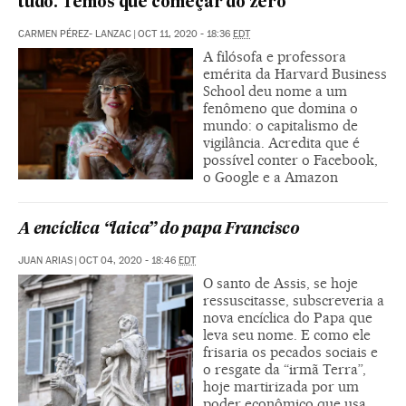
tudo. Temos que começar do zero”
CARMEN PÉREZ- LANZAC
|
OCT 11, 2020 - 18:36
EDT
A filósofa e professora
emérita da Harvard Business
School deu nome a um
fenômeno que domina o
mundo: o capitalismo de
vigilância. Acredita que é
possível conter o Facebook,
o Google e a Amazon
A encíclica “laica” do papa Francisco
JUAN ARIAS
|
OCT 04, 2020 - 18:46
EDT
O santo de Assis, se hoje
ressuscitasse, subscreveria a
nova encíclica do Papa que
leva seu nome. E como ele
frisaria os pecados sociais e
o resgate da “irmã Terra”,
hoje martirizada por um
poder econômico que usa