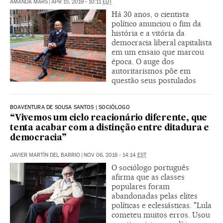
AMANDA MARS
|
APR 15, 2019 - 10:11
EDT
Há 30 anos, o cientista
político anunciou o fim da
história e a vitória da
democracia liberal capitalista
em um ensaio que marcou
época. O auge dos
autoritarismos põe em
questão seus postulados
BOAVENTURA DE SOUSA SANTOS | SOCIÓLOGO
“Vivemos um ciclo reacionário diferente, que
tenta acabar com a distinção entre ditadura e
democracia”
JAVIER MARTÍN DEL BARRIO
|
NOV 06, 2018 - 14:14
EST
O sociólogo português
afirma que as classes
populares foram
abandonadas pelas elites
políticas e eclesiásticas. "Lula
cometeu muitos erros. Usou