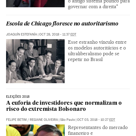
o antigo sistema político para
governar com a direita"
Escola de Chicago floresce no autoritarismo
JOAQUÍN ESTEFANÍA
|
OCT 28, 2018 - 11:37
EDT
Esse estranho vínculo entre
os modelos autoritários e o
ultraliberalismo pode se
repetir no Brasil
ELEIÇÕES 2018
A euforia de investidores que normalizam o
risco do extremista Bolsonaro
FELIPE BETIM
/
REGIANE OLIVEIRA
|
São Paulo
|
OCT 03, 2018 - 10:27
EDT
Representantes do mercado
financeiro e