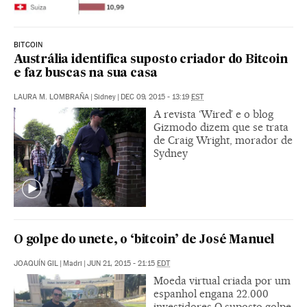
BITCOIN
Austrália identifica suposto criador do Bitcoin
e faz buscas na sua casa
LAURA M. LOMBRAÑA
|
Sidney
|
DEC 09, 2015 - 13:19
EST
A revista ‘Wired’ e o blog
Gizmodo dizem que se trata
de Craig Wright, morador de
Sydney
O golpe do unete, o ‘bitcoin’ de José Manuel
JOAQUÍN GIL
|
Madri
|
JUN 21, 2015 - 21:15
EDT
Moeda virtual criada por um
espanhol engana 22.000
investidores O suposto golpe