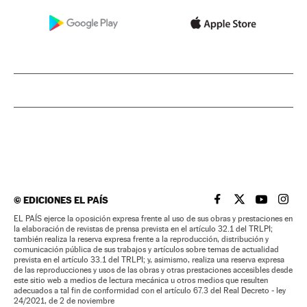
©
EDICIONES EL PAÍS
EL PAÍS BRASIL EN
EL PAÍS BRASI
EL PAÍS B
EL PA
EL PAÍS ejerce la oposición expresa frente al uso de sus obras y prestaciones en
la elaboración de revistas de prensa prevista en el artículo 32.1 del TRLPI;
también realiza la reserva expresa frente a la reproducción, distribución y
comunicación pública de sus trabajos y artículos sobre temas de actualidad
prevista en el artículo 33.1 del TRLPI; y, asimismo, realiza una reserva expresa
de las reproducciones y usos de las obras y otras prestaciones accesibles desde
este sitio web a medios de lectura mecánica u otros medios que resulten
adecuados a tal fin de conformidad con el artículo 67.3 del Real Decreto - ley
24/2021, de 2 de noviembre