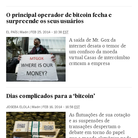
O principal operador de bitcoin fecha e
surpreende os seus usuários
EL PAÍS
|
Madri
|
FEB 25, 2014 - 10:38
EST
A saída de Mt. Gox da
internet desata o temor de
um confisco da moeda
virtual Casas de intercâmbio
criticam a empresa
Dias complicados para a ‘bitcoin’
JOSEBA ELOLA
|
Madri
|
FEB 16, 2014 - 16:58
EST
As flutuações de sua cotação
e as suspensões de
transações despertam o
debate em torno do papel