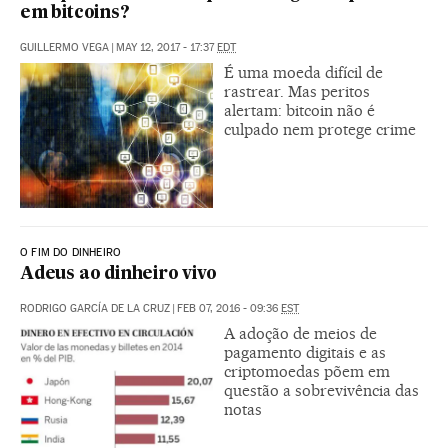
em bitcoins?
GUILLERMO VEGA
|
MAY 12, 2017 - 17:37
EDT
É uma moeda difícil de
rastrear. Mas peritos
alertam: bitcoin não é
culpado nem protege crime
O FIM DO DINHEIRO
Adeus ao dinheiro vivo
RODRIGO GARCÍA DE LA CRUZ
|
FEB 07, 2016 - 09:36
EST
A adoção de meios de
pagamento digitais e as
criptomoedas põem em
questão a sobrevivência das
notas