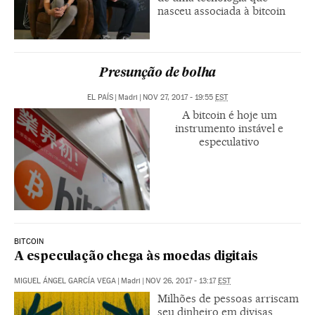
nasceu associada à bitcoin
Presunção de bolha
EL PAÍS
|
Madri
|
NOV 27, 2017 - 19:55
EST
A bitcoin é hoje um
instrumento instável e
especulativo
BITCOIN
A especulação chega às moedas digitais
MIGUEL ÁNGEL GARCÍA VEGA
|
Madri
|
NOV 26, 2017 - 13:17
EST
Milhões de pessoas arriscam
seu dinheiro em divisas