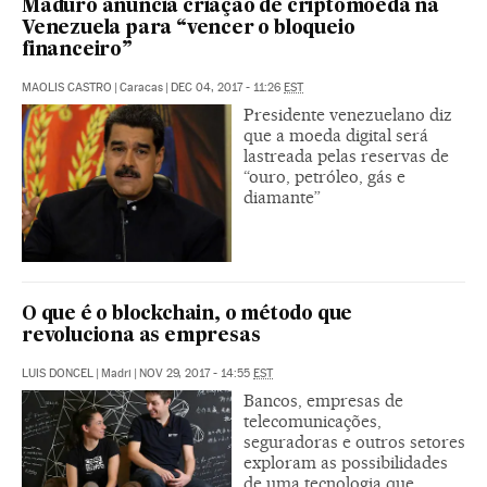
Maduro anuncia criação de criptomoeda na
Venezuela para “vencer o bloqueio
financeiro”
MAOLIS CASTRO
|
Caracas
|
DEC 04, 2017 - 11:26
EST
Presidente venezuelano diz
que a moeda digital será
lastreada pelas reservas de
“ouro, petróleo, gás e
diamante”
O que é o blockchain, o método que
revoluciona as empresas
LUIS DONCEL
|
Madri
|
NOV 29, 2017 - 14:55
EST
Bancos, empresas de
telecomunicações,
seguradoras e outros setores
exploram as possibilidades
de uma tecnologia que