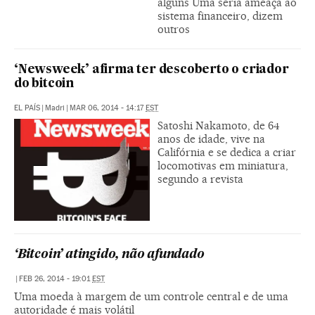
alguns Uma séria ameaça ao
sistema financeiro, dizem
outros
‘Newsweek’ afirma ter descoberto o criador
do bitcoin
EL PAÍS
|
Madri
|
MAR 06, 2014 - 14:17
EST
Satoshi Nakamoto, de 64
anos de idade, vive na
Califórnia e se dedica a criar
locomotivas em miniatura,
segundo a revista
‘Bitcoin’ atingido, não afundado
|
FEB 26, 2014 - 19:01
EST
Uma moeda à margem de um controle central e de uma
autoridade é mais volátil