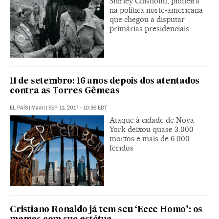
Shirley Chisholm, pioneira
na política norte-americana
que chegou a disputar
primárias presidenciais
11 de setembro: 16 anos depois dos atentados
contra as Torres Gêmeas
EL PAÍS
|
Madri
|
SEP 11, 2017 - 10:36
EDT
Ataque à cidade de Nova
York deixou quase 3.000
mortos e mais de 6.000
feridos
Cristiano Ronaldo já tem seu ‘Ecce Homo’: os