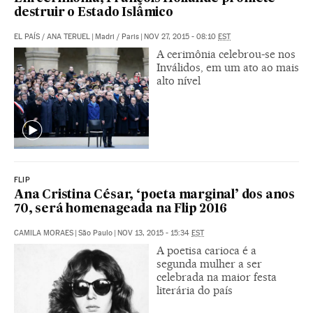
destruir o Estado Islâmico
EL PAÍS
/
ANA TERUEL
|
Madri / Paris
|
NOV 27, 2015 - 08:10
EST
A cerimônia celebrou-se nos
Inválidos, em um ato ao mais
alto nível
FLIP
Ana Cristina César, ‘poeta marginal’ dos anos
70, será homenageada na Flip 2016
CAMILA MORAES
|
São Paulo
|
NOV 13, 2015 - 15:34
EST
A poetisa carioca é a
segunda mulher a ser
celebrada na maior festa
literária do país