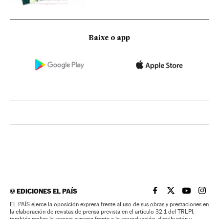
Baixe o app
©
EDICIONES EL PAÍS
EL PAÍS BRASIL EN
EL PAÍS BRASI
EL PAÍS B
EL PA
EL PAÍS ejerce la oposición expresa frente al uso de sus obras y prestaciones en
la elaboración de revistas de prensa prevista en el artículo 32.1 del TRLPI;