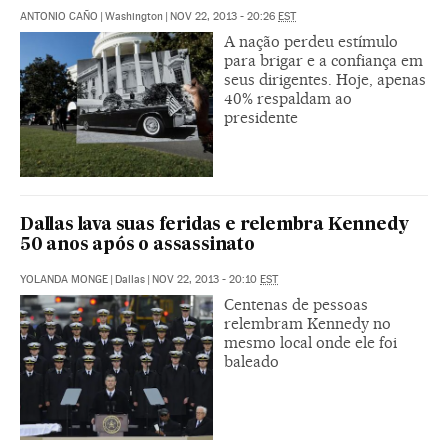
ANTONIO CAÑO
|
Washington
|
NOV 22, 2013 - 20:26
EST
A nação perdeu estímulo
para brigar e a confiança em
seus dirigentes. Hoje, apenas
40% respaldam ao
presidente
Dallas lava suas feridas e relembra Kennedy
50 anos após o assassinato
YOLANDA MONGE
|
Dallas
|
NOV 22, 2013 - 20:10
EST
Centenas de pessoas
relembram Kennedy no
mesmo local onde ele foi
baleado