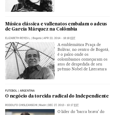
Música clássica e vallenatos embalam o adeus
de García Márquez na Colômbia
ELIZABETH REYES L.
|
Bogotá
|
APR 22, 2014 - 18:18
EDT
A emblemática Praça de
Bolívar, no centro de Bogotá,
é o palco onde os
colombianos começaram os
atos de despedida de seu
prêmio Nobel de Literatura
FUTEBOL | ARGENTINA
O negócio da torcida radical do Independiente
RODOLFO CHISLEANSCHI
|
Madri
|
DEC 27, 2013 - 10:17
EST
O líder do 'barra brava' do