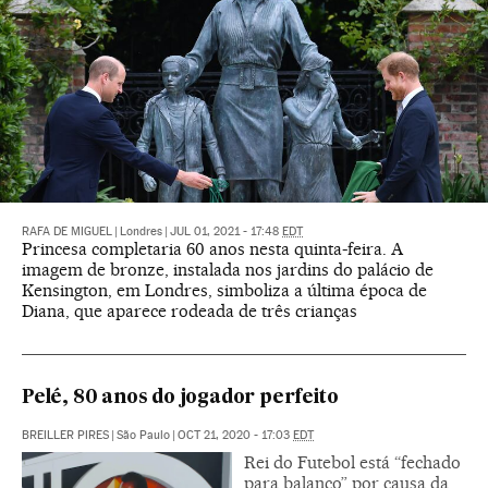
RAFA DE MIGUEL
|
Londres
|
JUL 01, 2021 - 17:48
EDT
Princesa completaria 60 anos nesta quinta-feira. A
imagem de bronze, instalada nos jardins do palácio de
Kensington, em Londres, simboliza a última época de
Diana, que aparece rodeada de três crianças
Pelé, 80 anos do jogador perfeito
BREILLER PIRES
|
São Paulo
|
OCT 21, 2020 - 17:03
EDT
Rei do Futebol está “fechado
para balanço” por causa da