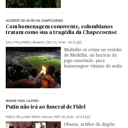
ACIDENTE DO AVIÃO DA CHAPECOENSE
Com homenagem comovente, colombianos
tratam como sua a tragédia da Chapecoense
SALLY PALOMINO
|
Medellín
|
DEC 01, 2016 - 08:31
EST
Multidão se reúne no estádio
de Medellín, no horário do
jogo cancelado, para
homenagear vítimas do avião
MORRE FIDEL CASTRO
Putin não irá ao funeral de Fidel
PABLO DE LLANO NEIRA
|
Havana
|
NOV 29, 2016 - 22:04
EST
Obama, artífice do degelo