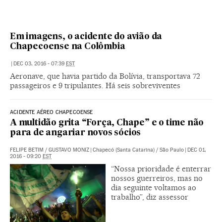
Em imagens, o acidente do avião da
Chapecoense na Colômbia
|
DEC 03, 2016 - 07:39
EST
Aeronave, que havia partido da Bolívia, transportava 72
passageiros e 9 tripulantes. Há seis sobreviventes
ACIDENTE AÉREO CHAPECOENSE
A multidão grita “Força, Chape” e o time não
para de angariar novos sócios
FELIPE BETIM
/
GUSTAVO MONIZ
|
Chapecó (Santa Catarina) / São Paulo
|
DEC 01,
2016 - 09:20
EST
“Nossa prioridade é enterrar
nossos guerreiros, mas no
dia seguinte voltamos ao
trabalho”, diz assessor