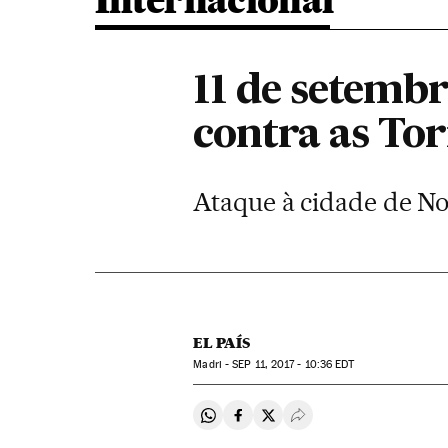
Internacional
11 de setembr
contra as To
Ataque à cidade de No
EL PAÍS
Madri -
SEP
11, 2017 - 10:36
EDT
Compartir en Whatsapp
Compartir en Facebook
Compartir en Twitter
Desplegar Redes Soci