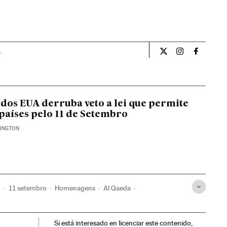
a
Internacional El Pa
Internacional
Internac
dos EUA derruba veto a lei que permite
países pelo 11 de Setembro
HINGTON
h
11 setembro
Homenagens
Al Qaeda
Estados Unidos
terrorismo islâmico
América do Norte
Si está interesado en licenciar este contenido,
smo
América
Eventos
Sociedade