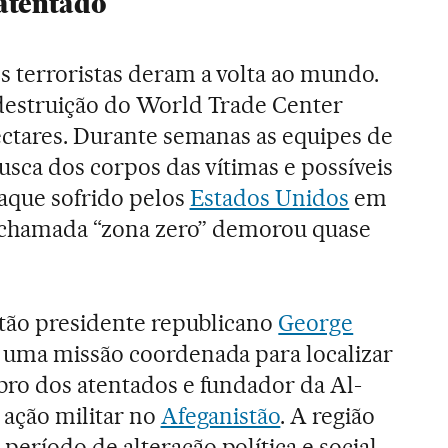
atentado
 terroristas deram a volta ao mundo.
 destruição do World Trade Center
ectares. Durante semanas as equipes de
usca dos corpos das vítimas e possíveis
taque sofrido pelos
Estados Unidos
em
a chamada “zona zero” demorou quase
ntão presidente republicano
George
 uma missão coordenada para localizar
ebro dos atentados e fundador da Al-
 ação militar no
Afeganistão
. A região
ríodo de alteração política e social