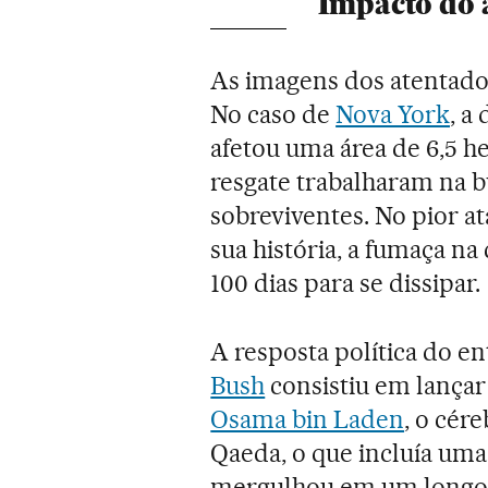
Impacto do 
As imagens dos atentados
No caso de
Nova York
, a
afetou uma área de 6,5 h
resgate trabalharam na b
sobreviventes. No pior a
sua história, a fumaça n
100 dias para se dissipar.
A resposta política do e
Bush
consistiu em lançar
Osama bin Laden
, o cér
Qaeda, o que incluía uma
mergulhou em um longo pe