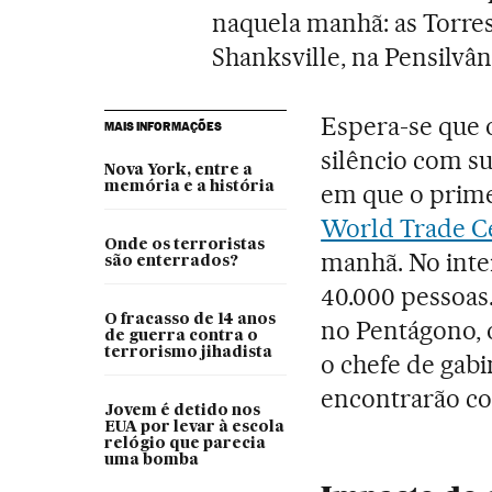
naquela manhã: as Torre
Shanksville, na Pensilvân
Espera-se que 
MAIS INFORMAÇÕES
silêncio com 
Nova York, entre a
memória e a história
em que o prime
World Trade C
Onde os terroristas
manhã. No inte
são enterrados?
40.000 pessoas
O fracasso de 14 anos
no Pentágono, o
de guerra contra o
terrorismo jihadista
o chefe de gabi
encontrarão com
Jovem é detido nos
EUA por levar à escola
relógio que parecia
uma bomba