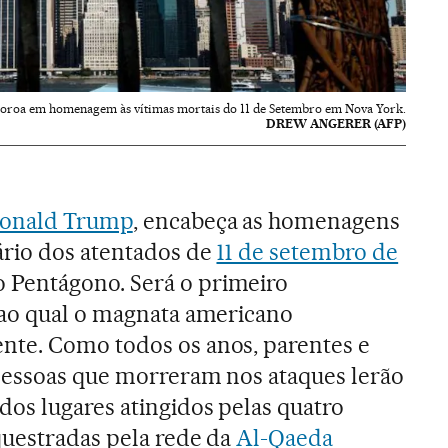
oroa em homenagem às vítimas mortais do 11 de Setembro em Nova York.
DREW ANGERER (AFP)
onald Trump
, encabeça as homenagens
ário dos atentados de
11 de setembro de
Pentágono. Será o primeiro
 ao qual o magnata americano
te. Como todos os anos, parentes e
pessoas que morreram nos ataques lerão
os lugares atingidos pelas quatro
questradas pela rede da
Al-Qaeda