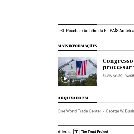
Receba o boletim do EL PAÍS Améric
MAIS INFORMAÇÕES
Congresso 
processar 
SILVIA AYUSO
| WAS
ARQUIVADO EM
One World Trade Center
George W. Bus
Ataque a EE UU
Atentados terroristas
Adere a
Jihadismo
Grupos terroristas
Terrori