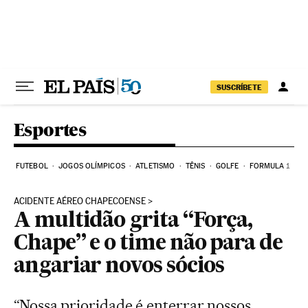
Pular para o conteúdo
SUSCRÍBETE
Esportes
FUTEBOL
JOGOS OLÍMPICOS
ATLETISMO
TÊNIS
GOLFE
FORMULA 1
ACIDENTE AÉREO CHAPECOENSE
A multidão grita “Força,
Chape” e o time não para de
angariar novos sócios
“Nossa prioridade é enterrar nossos