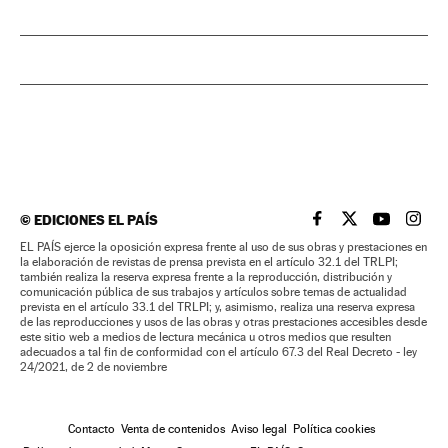
©
EDICIONES EL PAÍS
EL PAÍS BRASIL EN
EL PAÍS BRASI
EL PAÍS B
EL PA
EL PAÍS ejerce la oposición expresa frente al uso de sus obras y prestaciones en
la elaboración de revistas de prensa prevista en el artículo 32.1 del TRLPI;
también realiza la reserva expresa frente a la reproducción, distribución y
comunicación pública de sus trabajos y artículos sobre temas de actualidad
prevista en el artículo 33.1 del TRLPI; y, asimismo, realiza una reserva expresa
de las reproducciones y usos de las obras y otras prestaciones accesibles desde
este sitio web a medios de lectura mecánica u otros medios que resulten
adecuados a tal fin de conformidad con el artículo 67.3 del Real Decreto - ley
24/2021, de 2 de noviembre
Contacto
Venta de contenidos
Aviso legal
Política cookies