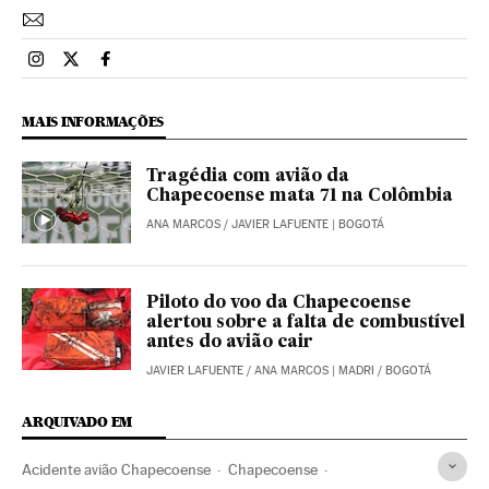
Esportes El País Brasil en Instagram
Esportes El País Brasil en Twitter
Esportes El País Brasil en Facebook
MAIS INFORMAÇÕES
Tragédia com avião da
Chapecoense mata 71 na Colômbia
ANA MARCOS
/
JAVIER LAFUENTE
| BOGOTÁ
Piloto do voo da Chapecoense
alertou sobre a falta de combustível
antes do avião cair
JAVIER LAFUENTE
/
ANA MARCOS
| MADRI / BOGOTÁ
ARQUIVADO EM
Acidente avião Chapecoense
Chapecoense