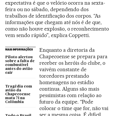
expectativa é que o velório ocorra na sexta-
feira ou no sábado, dependendo dos
trabalhos de identificação dos corpos. “As
informações que chegam até nós é de que,
como não houve explosão, o reconhecimento
vem sendo rápido”, explica Coppetti.
Enquanto a diretoria da
MAIS INFORMAÇÕES
Chapecoense se prepara para
Piloto alertou
sobre a falta de
receber os heróis do clube, o
combustível
vaivém constante de
antes do avião
cair
torcedores prestando
homenagens no estádio
Tragédia com
continua. Alguns são mais
avião da
pessimistas com relação ao
Chapecoense
mata 71 na
futuro da equipe. “Pode
Colômbia
colocar o time que for, não vai
ser a mesma coisa. É difícil,
Todo o Brasil