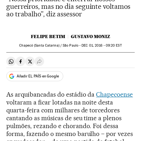
guerreiros, mas no dia seguinte voltamos
ao trabalho”, diz assessor
FELIPE BETIM
GUSTAVO MONIZ
Chapecó (Santa Catarina) / São Paulo -
DEC
01, 2016 - 09:20
EST
Compartir en Whatsapp
Compartir en Facebook
Compartir en Twitter
Desplegar Redes Sociales
Añadir EL PAÍS en Google
As arquibancadas do estádio da
Chapecoense
voltaram a ficar lotadas na noite desta
quarta-feira com milhares de torcedores
cantando as músicas de seu time a plenos
pulmões, rezando e chorando. Foi dessa
forma, fazendo o mesmo barulho – por vezes