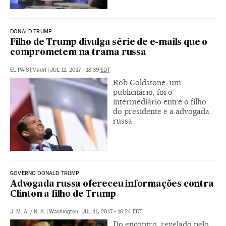
DONALD TRUMP
Filho de Trump divulga série de e-mails que o
comprometem na trama russa
EL PAÍS
|
Madri
|
JUL 11, 2017 - 18:39
EDT
Rob Goldstone, um
publicitário, foi o
intermediário entre o filho
do presidente e a advogada
russa
GOVERNO DONALD TRUMP
Advogada russa ofereceu informações contra
Clinton a filho de Trump
J. M. A.
/
N. A.
|
Washington
|
JUL 11, 2017 - 16:24
EDT
Do encontro, revelado pelo