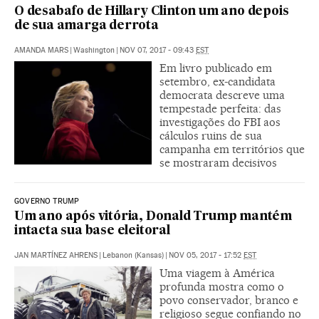
O desabafo de Hillary Clinton um ano depois
de sua amarga derrota
AMANDA MARS
|
Washington
|
NOV 07, 2017 - 09:43
EST
Em livro publicado em
setembro, ex-candidata
democrata descreve uma
tempestade perfeita: das
investigações do FBI aos
cálculos ruins de sua
campanha em territórios que
se mostraram decisivos
GOVERNO TRUMP
Um ano após vitória, Donald Trump mantém
intacta sua base eleitoral
JAN MARTÍNEZ AHRENS
|
Lebanon (Kansas)
|
NOV 05, 2017 - 17:52
EST
Uma viagem à América
profunda mostra como o
povo conservador, branco e
religioso segue confiando no