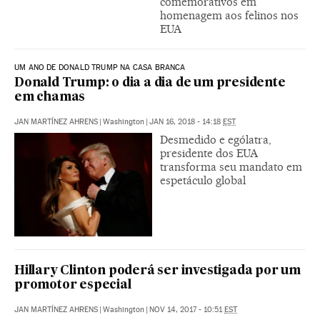
comemorativos em
homenagem aos felinos nos
EUA
UM ANO DE DONALD TRUMP NA CASA BRANCA
Donald Trump: o dia a dia de um presidente
em chamas
JAN MARTÍNEZ AHRENS
|
Washington
|
JAN 16, 2018 - 14:18
EST
Desmedido e ególatra,
presidente dos EUA
transforma seu mandato em
espetáculo global
Hillary Clinton poderá ser investigada por um
promotor especial
JAN MARTÍNEZ AHRENS
|
Washington
|
NOV 14, 2017 - 10:51
EST