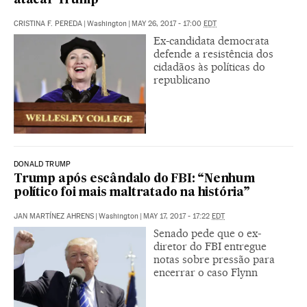
atacar Trump
CRISTINA F. PEREDA
|
Washington
|
MAY 26, 2017 - 17:00
EDT
Ex-candidata democrata
defende a resistência dos
cidadãos às políticas do
republicano
DONALD TRUMP
Trump após escândalo do FBI: “Nenhum
político foi mais maltratado na história”
JAN MARTÍNEZ AHRENS
|
Washington
|
MAY 17, 2017 - 17:22
EDT
Senado pede que o ex-
diretor do FBI entregue
notas sobre pressão para
encerrar o caso Flynn