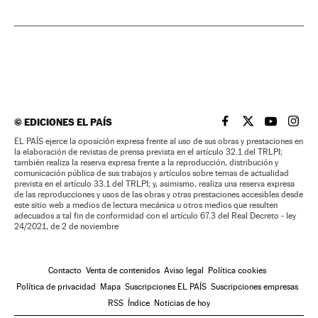
©
EDICIONES EL PAÍS
EL PAÍS BRASIL EN
EL PAÍS BRASI
EL PAÍS B
EL PA
EL PAÍS ejerce la oposición expresa frente al uso de sus obras y prestaciones en
la elaboración de revistas de prensa prevista en el artículo 32.1 del TRLPI;
también realiza la reserva expresa frente a la reproducción, distribución y
comunicación pública de sus trabajos y artículos sobre temas de actualidad
prevista en el artículo 33.1 del TRLPI; y, asimismo, realiza una reserva expresa
de las reproducciones y usos de las obras y otras prestaciones accesibles desde
este sitio web a medios de lectura mecánica u otros medios que resulten
adecuados a tal fin de conformidad con el artículo 67.3 del Real Decreto - ley
24/2021, de 2 de noviembre
Contacto
Venta de contenidos
Aviso legal
Política cookies
Política de privacidad
Mapa
Suscripciones EL PAÍS
Suscripciones empresas
RSS
Índice
Noticias de hoy