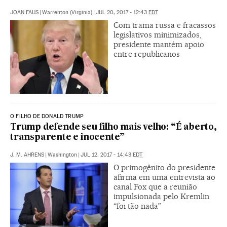
JOAN FAUS
|
Warrenton (Virginia)
|
JUL 20, 2017 - 12:43
EDT
Com trama russa e fracassos
legislativos minimizados,
presidente mantém apoio
entre republicanos
O FILHO DE DONALD TRUMP
Trump defende seu filho mais velho: “É aberto,
transparente e inocente”
J. M. AHRENS
|
Washington
|
JUL 12, 2017 - 14:43
EDT
O primogênito do presidente
afirma em uma entrevista ao
canal Fox que a reunião
impulsionada pelo Kremlin
“foi tão nada”