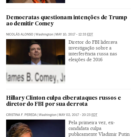
Democratas questionam intenções de Trump
ao demitir Comey
NICOLÁS ALONSO
|
Washington
|
MAY 10, 2017 - 12:33
EDT
Diretor do FBI liderava
investigação sobre a
interferência russa nas
eleições de 2016
Hillary Clinton culpa ciberataques russos e
diretor do FBI por sua derrota
CRISTINA F. PEREDA
|
Washington
|
MAY 02, 2017 - 20:23
EDT
Pela primeira vez, ex-
candidata culpa
publicamente Vladimir Putin