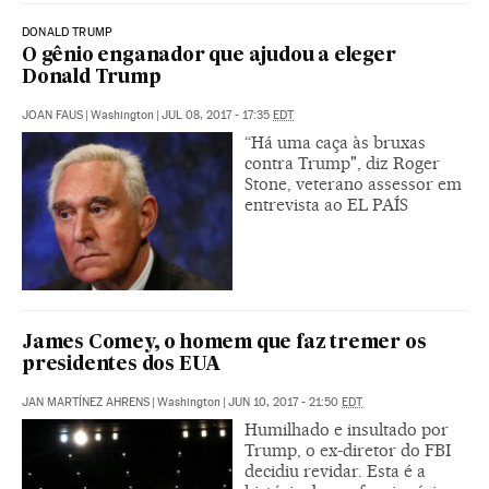
DONALD TRUMP
O gênio enganador que ajudou a eleger
Donald Trump
JOAN FAUS
|
Washington
|
JUL 08, 2017 - 17:35
EDT
“Há uma caça às bruxas
contra Trump", diz Roger
Stone, veterano assessor em
entrevista ao EL PAÍS
James Comey, o homem que faz tremer os
presidentes dos EUA
JAN MARTÍNEZ AHRENS
|
Washington
|
JUN 10, 2017 - 21:50
EDT
Humilhado e insultado por
Trump, o ex-diretor do FBI
decidiu revidar. Esta é a