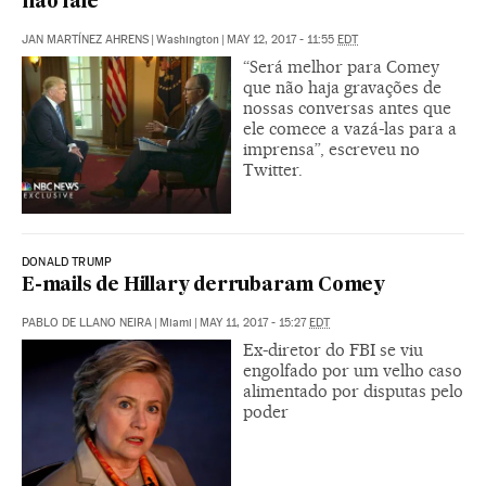
não fale
JAN MARTÍNEZ AHRENS
|
Washington
|
MAY 12, 2017 - 11:55
EDT
“Será melhor para Comey
que não haja gravações de
nossas conversas antes que
ele comece a vazá-las para a
imprensa”, escreveu no
Twitter.
DONALD TRUMP
E-mails de Hillary derrubaram Comey
PABLO DE LLANO NEIRA
|
Miami
|
MAY 11, 2017 - 15:27
EDT
Ex-diretor do FBI se viu
engolfado por um velho caso
alimentado por disputas pelo
poder