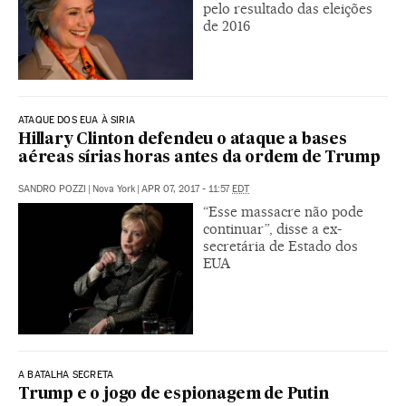
pelo resultado das eleições
de 2016
ATAQUE DOS EUA À SIRIA
Hillary Clinton defendeu o ataque a bases
aéreas sírias horas antes da ordem de Trump
SANDRO POZZI
|
Nova York
|
APR 07, 2017 - 11:57
EDT
“Esse massacre não pode
continuar”, disse a ex-
secretária de Estado dos
EUA
A BATALHA SECRETA
Trump e o jogo de espionagem de Putin