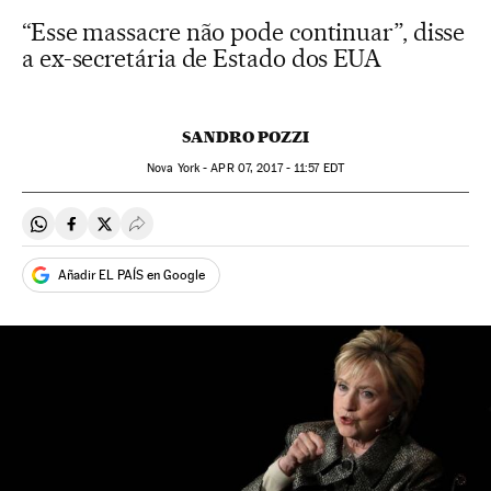
“Esse massacre não pode continuar”, disse
a ex-secretária de Estado dos EUA
SANDRO POZZI
Nova York -
APR
07, 2017 - 11:57
EDT
Compartir en Whatsapp
Compartir en Facebook
Compartir en Twitter
Desplegar Redes Sociales
Añadir EL PAÍS en Google