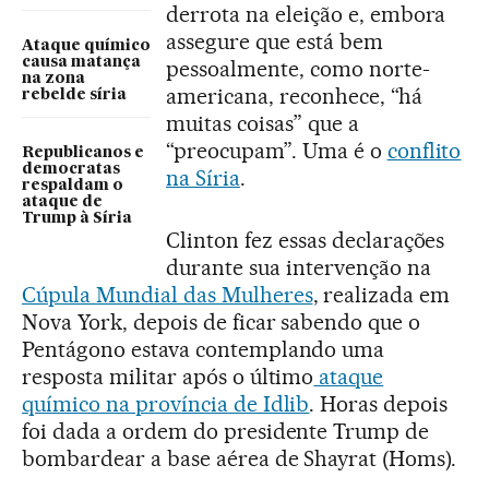
derrota na eleição e, embora
assegure que está bem
Ataque químico
causa matança
pessoalmente, como norte-
na zona
americana, reconhece, “há
rebelde síria
muitas coisas” que a
“preocupam”. Uma é o
conflito
Republicanos e
democratas
na Síria
.
respaldam o
ataque de
Trump à Síria
Clinton fez essas declarações
durante sua intervenção na
Cúpula Mundial das Mulheres
, realizada em
Nova York, depois de ficar sabendo que o
Pentágono estava contemplando uma
resposta militar após o último
ataque
químico na província de Idlib
. Horas depois
foi dada a ordem do presidente Trump de
bombardear a base aérea de Shayrat (Homs).