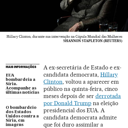
Hillary Clinton, durante sua intervenção na Cúpula Mundial das Mulheres
SHANNON STAPLETON (REUTERS)
A ex-secretária de Estado e ex-
MAIS INFORMAÇÕES
candidata democrata,
Hillary
EUA
bombardeia a
Clinton
, voltou a aparecer em
Síria.
público na quinta-feira, cinco
Acompanhe as
últimas notícias
meses depois de ser
derrotada
por Donald Trump
na eleição
O bombardeio
presidencial dos EUA. A
dos Estados
candidata democrata admite
Unidos contra a
Síria, em
que foi duro assimilar a
imagens