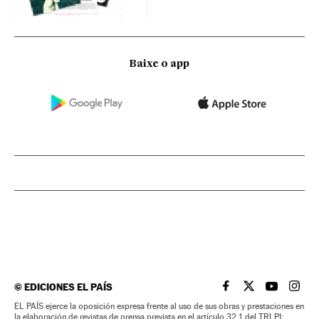
Baixe o app
©
EDICIONES EL PAÍS
EL PAÍS BRASIL EN
EL PAÍS BRASI
EL PAÍS B
EL PA
EL PAÍS ejerce la oposición expresa frente al uso de sus obras y prestaciones en
la elaboración de revistas de prensa prevista en el artículo 32.1 del TRLPI;