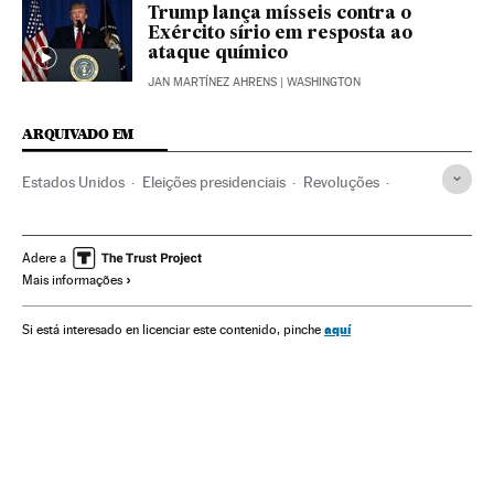
Trump lança mísseis contra o
Exército sírio em resposta ao
ataque químico
JAN MARTÍNEZ AHRENS
| WASHINGTON
ARQUIVADO EM
Estados Unidos
Eleições presidenciais
Revoluções
Ação militar
América do Norte
Eleições
Conflitos políticos
Guerra
América
Conflitos
Adere a
Mais informações
Donald Trump
Política
Hillary Clinton
Eleições EUA 2016
Guerra na Síria
Bombardeios
aquí
Si está interesado en licenciar este contenido, pinche
Eleições EUA
Primavera árabe
Guerra civil
Ataques militares
Protestos sociais
Mal-estar social
Problemas sociais
Sociedade