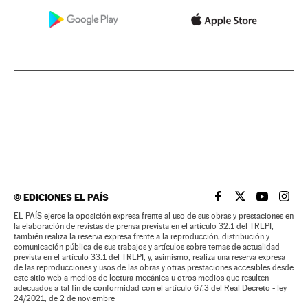
©
EDICIONES EL PAÍS
EL PAÍS BRASIL EN
EL PAÍS BRASI
EL PAÍS B
EL PA
EL PAÍS ejerce la oposición expresa frente al uso de sus obras y prestaciones en
la elaboración de revistas de prensa prevista en el artículo 32.1 del TRLPI;
también realiza la reserva expresa frente a la reproducción, distribución y
comunicación pública de sus trabajos y artículos sobre temas de actualidad
prevista en el artículo 33.1 del TRLPI; y, asimismo, realiza una reserva expresa
de las reproducciones y usos de las obras y otras prestaciones accesibles desde
este sitio web a medios de lectura mecánica u otros medios que resulten
adecuados a tal fin de conformidad con el artículo 67.3 del Real Decreto - ley
24/2021, de 2 de noviembre