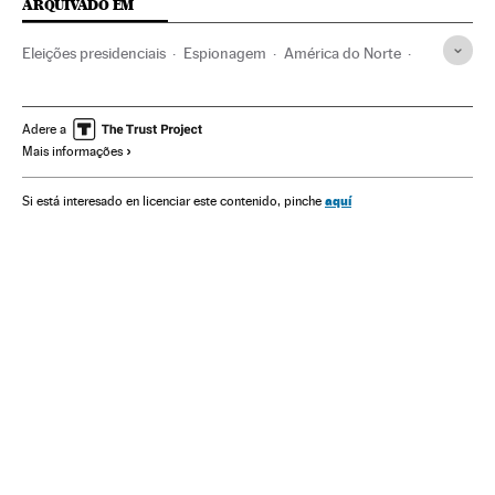
ARQUIVADO EM
Eleições presidenciais
Espionagem
América do Norte
Eleições
Governo
América
Europa
Administração Estado
Política
Administração pública
Adere a
Mais informações
Donald Trump
Vladimir Putin
Kremlin
Hillary Clinton
Moscou
Rússia
Eleições EUA
Estados Unidos
aquí
Si está interesado en licenciar este contenido, pinche
Europa Leste
James Comey