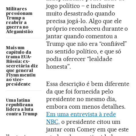
jogo político – e inclusive
Militares
muito desastrado quando
pressionam
Trump a
precisa jogá-lo. Algo que ele
reabrir a
próprio reconheceu durante o
guerra no
Afeganistão
jantar quando comentou a
Trump que não era “confiável”
Mais um
no sentido político, e que só
capítulo da
trama EUA-
podia oferecer “lealdade
Rússia: ex-
honesta”.
secretária diz
que general
Flynn mentiu
ao vice-
Essa descrição é bem diferente
presidente
da que foi fornecida pelo
presidente no mesmo dia,
Uma latina
republicana
embora com menos detalhes.
lidera a luta
Em uma entrevista à rede
contra Trump
NBC,
o presidente citou um
jantar com Comey em que este