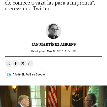
ele comece a vazá-las para a imprensa”,
escreveu no Twitter.
JAN MARTÍNEZ AHRENS
Washington -
MAY
12, 2017 - 11:55
EDT
Compartir en Whatsapp
Compartir en Facebook
Compartir en Twitter
Desplegar Redes Sociales
Añadir EL PAÍS en Google