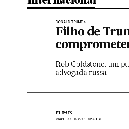
Internacional
DONALD TRUMP
Filho de Trum
comprometem
Rob Goldstone, um publ
advogada russa
EL PAÍS
Madri -
JUL
11, 2017 - 18:39
EDT