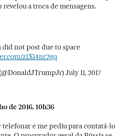
s
revelou a troca de mensagens.
 did not post due to space
ter.com/z1Xi4nr2gq
. (@DonaldJTrumpJr)
July 11, 2017
ho de 2016. 10h36
telefonar e me pediu para contatá-lo
ante. O procurador geral da Rússia se