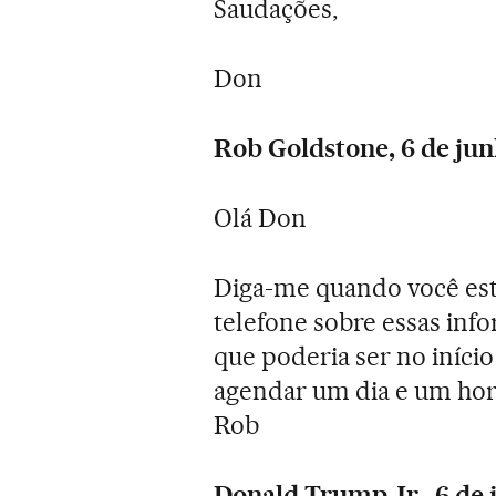
Saudações,
Don
Rob Goldstone, 6 de jun
Olá Don
Diga-me quando você est
telefone sobre essas inf
que poderia ser no iníci
agendar um dia e um horá
Rob
Donald Trump Jr., 6 de 