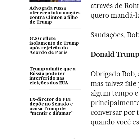
através de Roh
Advogada russa
ofereceu informações
quero mandá-la
contra Clinton a filho
de Trump
Saudações, Ro
G20 reflete
isolamento de Trump
após rejeição do
Donald Trump J
Acordo de Paris
Trump admite que a
Obrigado Rob, 
Rússia pode ter
interferido nas
mas talvez fal
eleições dos EUA
algum tempo e s
Ex-diretor do FBI
principalmente
depõe no Senado e
acusa Trump de
conversar por 
“mentir e difamar”
quando você est