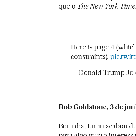
que o
The New York Time
Here is page 4 (which
constraints).
pic.twit
— Donald Trump Jr
Rob Goldstone, 3 de jun
Bom dia, Emin acabou de 
para algo muito interess