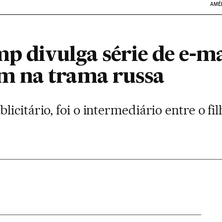
AMÉ
p divulga série de e-ma
 na trama russa
icitário, foi o intermediário entre o fil