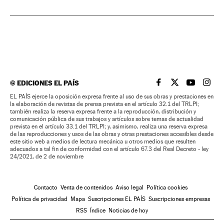
©
EDICIONES EL PAÍS
EL PAÍS BRASIL EN
EL PAÍS BRASI
EL PAÍS B
EL PA
EL PAÍS ejerce la oposición expresa frente al uso de sus obras y prestaciones en
la elaboración de revistas de prensa prevista en el artículo 32.1 del TRLPI;
también realiza la reserva expresa frente a la reproducción, distribución y
comunicación pública de sus trabajos y artículos sobre temas de actualidad
prevista en el artículo 33.1 del TRLPI; y, asimismo, realiza una reserva expresa
de las reproducciones y usos de las obras y otras prestaciones accesibles desde
este sitio web a medios de lectura mecánica u otros medios que resulten
adecuados a tal fin de conformidad con el artículo 67.3 del Real Decreto - ley
24/2021, de 2 de noviembre
Contacto
Venta de contenidos
Aviso legal
Política cookies
Política de privacidad
Mapa
Suscripciones EL PAÍS
Suscripciones empresas
RSS
Índice
Noticias de hoy