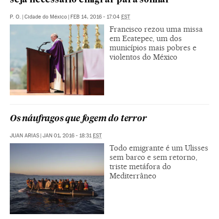
seja necessário emigrar para sonhar”
P. O.
|
Cidade do México
|
FEB 14, 2016 - 17:04
EST
Francisco rezou uma missa
em Ecatepec, um dos
municípios mais pobres e
violentos do México
Os náufragos que fogem do terror
JUAN ARIAS
|
JAN 01, 2016 - 18:31
EST
Todo emigrante é um Ulisses
sem barco e sem retorno,
triste metáfora do
Mediterrâneo