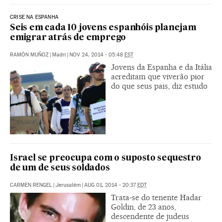
CRISE NA ESPANHA
Seis em cada 10 jovens espanhóis planejam
emigrar atrás de emprego
RAMÓN MUÑOZ
|
Madri
|
NOV 24, 2014 - 05:48
EST
Jovens da Espanha e da Itália
acreditam que viverão pior
do que seus pais, diz estudo
Israel se preocupa com o suposto sequestro
de um de seus soldados
CARMEN RENGEL
|
Jerusalém
|
AUG 01, 2014 - 20:37
EDT
Trata-se do tenente Hadar
Goldin, de 23 anos,
descendente de judeus