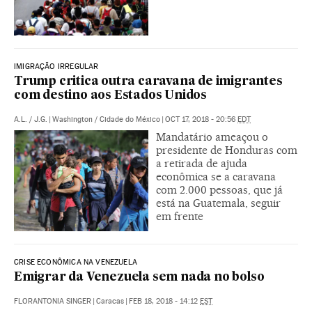
IMIGRAÇÃO IRREGULAR
Trump critica outra caravana de imigrantes
com destino aos Estados Unidos
A.L.
/
J.G.
|
Washington / Cidade do México
|
OCT 17, 2018 - 20:56
EDT
Mandatário ameaçou o
presidente de Honduras com
a retirada de ajuda
econômica se a caravana
com 2.000 pessoas, que já
está na Guatemala, seguir
em frente
CRISE ECONÔMICA NA VENEZUELA
Emigrar da Venezuela sem nada no bolso
FLORANTONIA SINGER
|
Caracas
|
FEB 18, 2018 - 14:12
EST