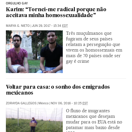
ORGULHO GAY
Karim: “Tornei-me radical porque não
aceitava minha homossexualidade”
MARYA G. NIETO
|
JUN 29, 2017 - 15:34
EDT
Três muçulmanos que
fugiram de seus países
relatam a perseguição que
vivem os homossexuais em
mais de 70 países onde ser
gay é crime
Voltar para casa: o sonho dos emigrados
mexicanos
ZORAYDA GALLEGOS
|
México
|
NOV 06, 2016 - 10:25
EST
O fluxo de imigrantes
mexicanos que desejam
mudar para os EUA está no
patamar mais baixo desde