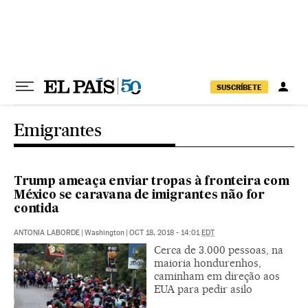
Pular para o conteúdo
SUSCRÍBETE
Emigrantes
Trump ameaça enviar tropas à fronteira com
México se caravana de imigrantes não for
contida
ANTONIA LABORDE
|
Washington
|
OCT 18, 2018 - 14:01
EDT
Cerca de 3.000 pessoas, na
maioria hondurenhos,
caminham em direção aos
EUA para pedir asilo