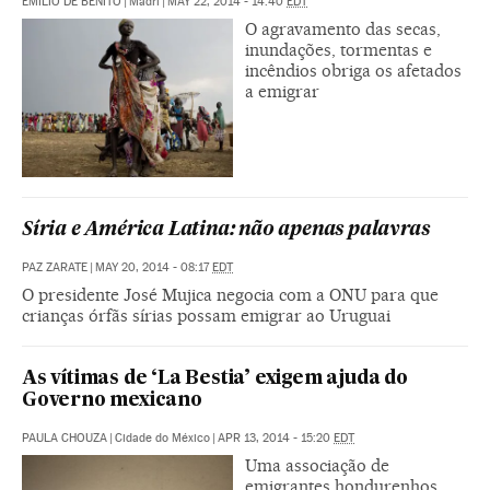
EMILIO DE BENITO
|
Madri
|
MAY 22, 2014 - 14:40
EDT
O agravamento das secas,
inundações, tormentas e
incêndios obriga os afetados
a emigrar
Síria e América Latina: não apenas palavras
PAZ ZARATE
|
MAY 20, 2014 - 08:17
EDT
O presidente José Mujica negocia com a ONU para que
crianças órfãs sírias possam emigrar ao Uruguai
As vítimas de ‘La Bestia’ exigem ajuda do
Governo mexicano
PAULA CHOUZA
|
Cidade do México
|
APR 13, 2014 - 15:20
EDT
Uma associação de
emigrantes hondurenhos,