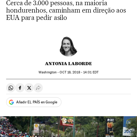
Cerca de 3.000 pessoas, na maioria
hondurenhos, caminham em direção aos
EUA para pedir asilo
ANTONIA LABORDE
Washington -
OCT
18, 2018 - 14:01
EDT
Compartir en Whatsapp
Compartir en Facebook
Compartir en Twitter
Desplegar Redes Sociales
Añadir EL PAÍS en Google