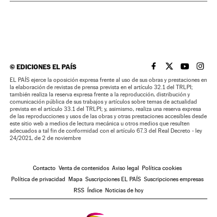
©
EDICIONES EL PAÍS
EL PAÍS BRASIL EN
EL PAÍS BRASI
EL PAÍS B
EL PA
EL PAÍS ejerce la oposición expresa frente al uso de sus obras y prestaciones en
la elaboración de revistas de prensa prevista en el artículo 32.1 del TRLPI;
también realiza la reserva expresa frente a la reproducción, distribución y
comunicación pública de sus trabajos y artículos sobre temas de actualidad
prevista en el artículo 33.1 del TRLPI; y, asimismo, realiza una reserva expresa
de las reproducciones y usos de las obras y otras prestaciones accesibles desde
este sitio web a medios de lectura mecánica u otros medios que resulten
adecuados a tal fin de conformidad con el artículo 67.3 del Real Decreto - ley
24/2021, de 2 de noviembre
Contacto
Venta de contenidos
Aviso legal
Política cookies
Política de privacidad
Mapa
Suscripciones EL PAÍS
Suscripciones empresas
RSS
Índice
Noticias de hoy