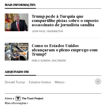
MAIS INFORMAÇÕES
Trump pede à Turquia que
compartilhe pistas sobre o suposto
assassinato de jornalista saudita
JOAN FAUS
| WASHINGTON
Como os Estados Unidos
alcançaram o pleno emprego com
Trump?
PABLO GUIMÓN
| BALTIMORE
ARQUIVADO EM
Donald Trump
Estados Unidos
México
Política migração
América do Norte
América Latina
América
Caravana migrantes América Central
Adere a
Mais informações
Imigrantes latinoamericanos
Emigrantes