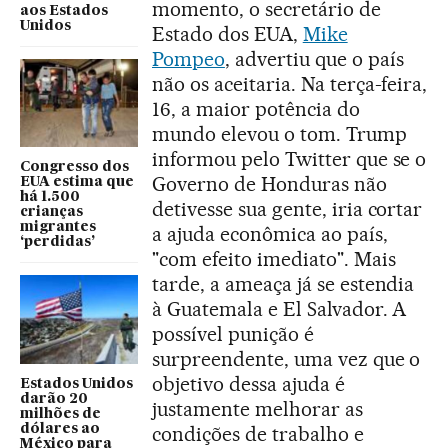
momento, o secretário de
aos Estados
Unidos
Estado dos EUA,
Mike
Pompeo
, advertiu que o país
não os aceitaria. Na terça-feira,
16, a maior potência do
mundo elevou o tom. Trump
informou pelo Twitter que se o
Congresso dos
Governo de Honduras não
EUA estima que
há 1.500
detivesse sua gente, iria cortar
crianças
migrantes
a ajuda econômica ao país,
‘perdidas’
"com efeito imediato". Mais
tarde, a ameaça já se estendia
à Guatemala e El Salvador. A
possível punição é
surpreendente, uma vez que o
objetivo dessa ajuda é
Estados Unidos
darão 20
justamente melhorar as
milhões de
dólares ao
condições de trabalho e
México para