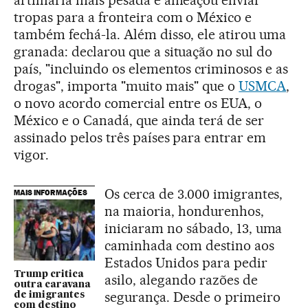
artilharia mais pesada e ameaçou enviar
tropas para a fronteira com o México e
também fechá-la. Além disso, ele atirou uma
granada: declarou que a situação no sul do
país, "incluindo os elementos criminosos e as
drogas", importa "muito mais" que o
USMCA
,
o novo acordo comercial entre os EUA, o
México e o Canadá, que ainda terá de ser
assinado pelos três países para entrar em
vigor.
Os cerca de 3.000 imigrantes,
MAIS INFORMAÇÕES
na maioria, hondurenhos,
iniciaram no sábado, 13, uma
caminhada com destino aos
Estados Unidos para pedir
Trump critica
asilo, alegando razões de
outra caravana
segurança. Desde o primeiro
de imigrantes
com destino