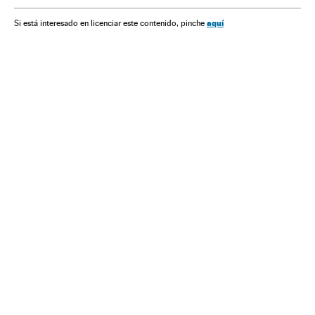
Crise migratória
Emigração
Crise humanitária
aquí
Si está interesado en licenciar este contenido, pinche
Problemas demográficos
Catástrofes
Imigrantes
Imigração
Migrantes
Migração
Desastres
Demografia
Acontecimentos
Sociedade