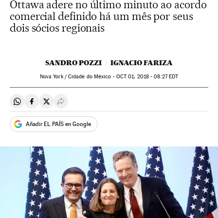
Ottawa adere no último minuto ao acordo
comercial definido há um mês por seus
dois sócios regionais
SANDRO POZZI
IGNACIO FARIZA
Nova York / Cidade do México -
OCT
01, 2018 - 08:27
EDT
Compartir en Whatsapp
Compartir en Facebook
Compartir en Twitter
Desplegar Redes Sociales
Añadir EL PAÍS en Google