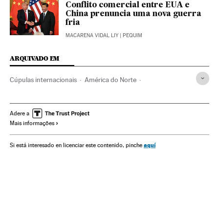
Conflito comercial entre EUA e
China prenuncia uma nova guerra
fria
MACARENA VIDAL LIY
| PEQUIM
ARQUIVADO EM
Cúpulas internacionais
América do Norte
América Latina
América
Negociaciones TLCAN
NAFTA
Canadá
Acordos internacionais
Adere a
Mais informações
Estados Unidos
México
USMCA
Tratados Livre Comércio
Comércio internacional
aquí
Si está interesado en licenciar este contenido, pinche
Relações comerciais
Tratados internacionais
Comércio livre
Relações econômicas
Relações internacionais
Comércio
Relações exteriores