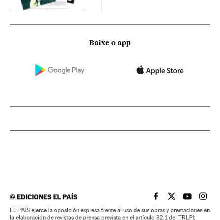
Baixe o app
©
EDICIONES EL PAÍS
EL PAÍS BRASIL EN
EL PAÍS BRASI
EL PAÍS B
EL PA
EL PAÍS ejerce la oposición expresa frente al uso de sus obras y prestaciones en
la elaboración de revistas de prensa prevista en el artículo 32.1 del TRLPI;