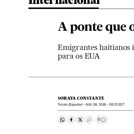
Internacional
A ponte que 
Emigrantes haitianos 
para os EUA
SORAYA CONSTANTE
Tulcán (Equador) -
AUG
08, 2016 - 08:23
EDT
0
Compartir en Whatsapp
Compartir en Facebook
Compartir en Twitter
Desplegar Redes Soci
Comentários