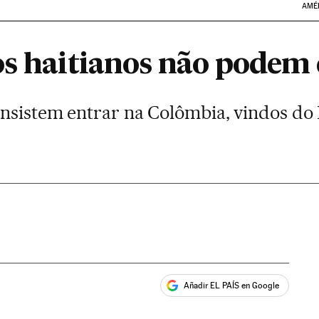
AMÉ
os haitianos não podem
insistem entrar na Colômbia, vindos do
Añadir EL PAÍS en Google
ales