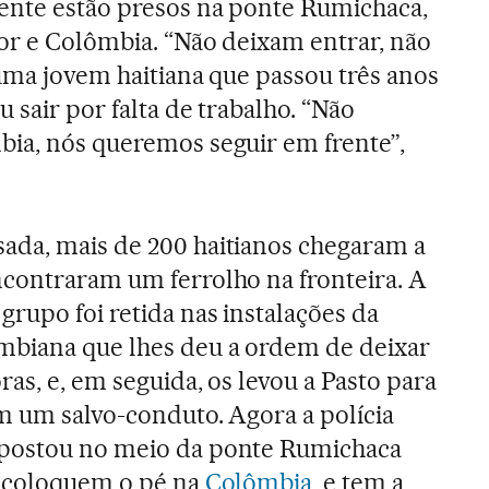
ente estão presos na ponte Rumichaca,
or e Colômbia. “Não deixam entrar, não
 uma jovem haitiana que passou três anos
 sair por falta de trabalho. “Não
ia, nós queremos seguir em frente”,
ada, mais de 200 haitianos chegaram a
ncontraram um ferrolho na fronteira. A
grupo foi retida nas instalações da
mbiana que lhes deu a ordem de deixar
ras, e, em seguida, os levou a Pasto para
m um salvo-conduto. Agora a polícia
 postou no meio da ponte Rumichaca
e coloquem o pé na
Colômbia
, e tem a