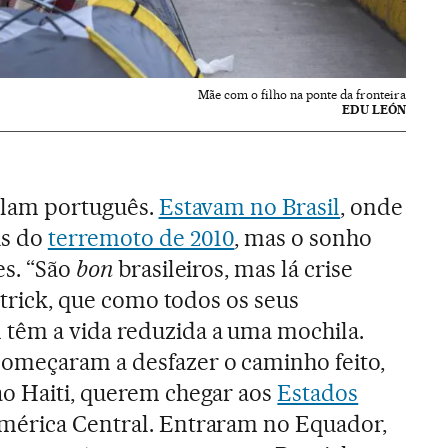
Mãe com o filho na ponte da fronteira
EDU LEÓN
falam português.
Estavam no Brasil
, onde
is do
terremoto de 2010
, mas o sonho
es. “São
bon
brasileiros, mas lá crise
Patrick, que como todos os seus
têm a vida reduzida a uma mochila.
omeçaram a desfazer o caminho feito,
ao Haiti, querem chegar aos
Estados
mérica Central. Entraram no Equador,