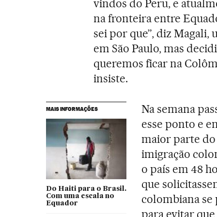
vindos do Peru, e atualm
na fronteira entre Equad
sei por que”, diz Magali,
em São Paulo, mas decidiu
queremos ficar na Colômb
insiste.
Na semana pass
MAIS INFORMAÇÕES
esse ponto e e
maior parte do 
imigração colo
o país em 48 ho
que solicitasse
Do Haiti para o Brasil.
colombiana se
Com uma escala no
Equador
para evitar qu