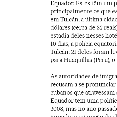
Equador. Estes têm um po
principalmente os que e
em Tulcán, a última cida
dólares (cerca de 32 reai
estadia deles nesses ho
10 dias, a polícia equato
Tulcán; 21 deles foram l
para Huaquillas (Peru), 
As autoridades de imigr
recusam a se pronunciar 
cubanos que atravessam 
Equador tem uma polític
2008, mas no ano passado
impediu a migração dos h