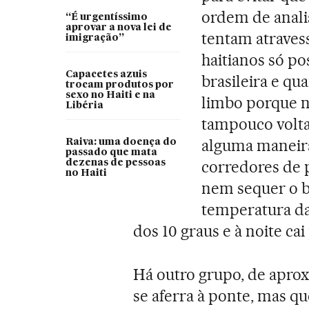
ordem de anali
“É urgentíssimo
aprovar a nova lei de
tentam atravess
imigração”
haitianos só p
Capacetes azuis
brasileira e q
trocam produtos por
sexo no Haiti e na
limbo porque 
Libéria
tampouco volta
alguma maneira 
Raiva: uma doença do
passado que mata
corredores de 
dezenas de pessoas
no Haiti
nem sequer o b
temperatura da 
dos 10 graus e à noite cai
Há outro grupo, de apro
se aferra à ponte, mas qu