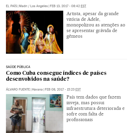
EL PAÍS
|
Madri / Los Angeles
|
FEB 13, 2017 - 08:42
EST
Artista, apesar da grande
vitória de Adele,
monopolizou as atenções ao
se apresentar grávida de
gêmeos
SAÚDE PÚBLICA
Como Cuba consegue índices de países
desenvolvidos na saúde?
ÁLVARO FUENTE
|
Havana
|
FEB 08, 2017 - 15:23
EST
País tem dados que fazem
inveja, mas possui
infraestrutura deteriorada e
sofre com falta de
profissionais