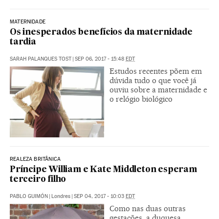
MATERNIDADE
Os inesperados benefícios da maternidade
tardia
SARAH PALANQUES TOST
|
SEP 06, 2017 - 15:48
EDT
Estudos recentes põem em
dúvida tudo o que você já
ouviu sobre a maternidade e
o relógio biológico
REALEZA BRITÂNICA
Príncipe William e Kate Middleton esperam
terceiro filho
PABLO GUIMÓN
|
Londres
|
SEP 04, 2017 - 10:03
EDT
Como nas duas outras
gestações, a duquesa