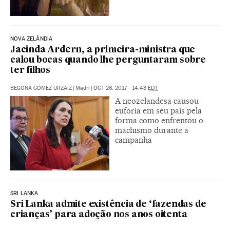
NOVA ZELÂNDIA
Jacinda Ardern, a primeira-ministra que
calou bocas quando lhe perguntaram sobre
ter filhos
BEGOÑA GÓMEZ URZAIZ
|
Madri
|
OCT 26, 2017 - 14:48
EDT
A neozelandesa causou
euforia em seu país pela
forma como enfrentou o
machismo durante a
campanha
SRI LANKA
Sri Lanka admite existência de ‘fazendas de
crianças’ para adoção nos anos oitenta