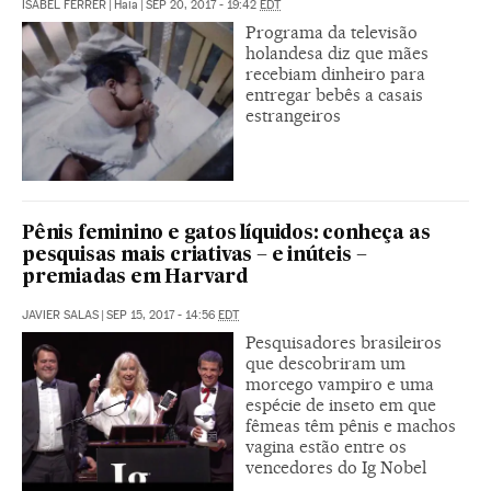
ISABEL FERRER
|
Haia
|
SEP 20, 2017 - 19:42
EDT
Programa da televisão
holandesa diz que mães
recebiam dinheiro para
entregar bebês a casais
estrangeiros
Pênis feminino e gatos líquidos: conheça as
pesquisas mais criativas – e inúteis –
premiadas em Harvard
JAVIER SALAS
|
SEP 15, 2017 - 14:56
EDT
Pesquisadores brasileiros
que descobriram um
morcego vampiro e uma
espécie de inseto em que
fêmeas têm pênis e machos
vagina estão entre os
vencedores do Ig Nobel