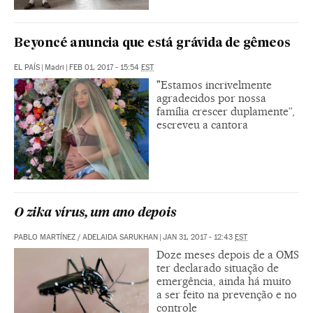
Beyoncé anuncia que está grávida de gêmeos
EL PAÍS
|
Madri
|
FEB 01, 2017 - 15:54
EST
"Estamos incrivelmente
agradecidos por nossa
família crescer duplamente”,
escreveu a cantora
O zika vírus, um ano depois
PABLO MARTÍNEZ / ADELAIDA SARUKHAN
|
JAN 31, 2017 - 12:43
EST
Doze meses depois de a OMS
ter declarado situação de
emergência, ainda há muito
a ser feito na prevenção e no
controle