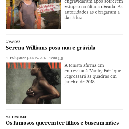
engravidaram após sofrerem
estupro na última década. As
autoridades as obrigaram a
dar à luz
GRAVIDEZ
Serena Williams posa nua e grávida
EL PAÍS
|
Madri
|
JUN 27, 2017 - 17:00
EDT
A tenista afirma em
entrevista à ‘Vanity Fair’ que
regressará às quadras em
janeiro de 2018
MATERNIDADE
Os famosos querem ter filhos e buscam mães