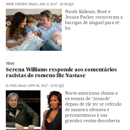
IRENE CRESPO
|
Madri
|
JUN 17, 2017 - 10:36
EDT
Nicole Kidman, Bosé e
Jessica Parker recorreram a
barrigas de aluguel para tê-
los
TÊNIS
Serena Williams responde aos comentários
racistas do romeno Ilie Nastase
EL PAÍS
|
Madri
|
APR 26, 2017 - 11:52
EDT
Norte-americana chama o
ex-tenista de “covarde”
depois de ele ter se referido
de maneira ofensiva e
preconceituosa à sua
gravidez recém-descoberta