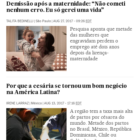
Demissão após a maternidade: “Não cometi
nenhum erro. Eu só gerei uma vida”
TALITA BEDINELLI
|
São Paulo
|
AUG 27, 2017 - 09:26
EDT
Pesquisa aponta que metade
das mulheres que
engravidam perdem o
emprego até dois anos
depois da licença-
maternidade
Por que a cesária se tornou um bom negócio
na América Latina?
IRENE LARRAZ
|
México
|
AUG 13, 2017 - 17:16
EDT
A região tem a taxa mais alta
de partos por césarea do
mundo. Metade dos partos
no Brasil, México, República
Dominicana, Chile ou