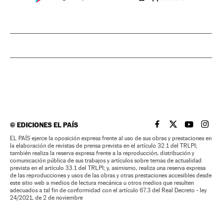
©
EDICIONES EL PAÍS
EL PAÍS BRASIL EN
EL PAÍS BRASI
EL PAÍS B
EL PA
EL PAÍS ejerce la oposición expresa frente al uso de sus obras y prestaciones en
la elaboración de revistas de prensa prevista en el artículo 32.1 del TRLPI;
también realiza la reserva expresa frente a la reproducción, distribución y
comunicación pública de sus trabajos y artículos sobre temas de actualidad
prevista en el artículo 33.1 del TRLPI; y, asimismo, realiza una reserva expresa
de las reproducciones y usos de las obras y otras prestaciones accesibles desde
este sitio web a medios de lectura mecánica u otros medios que resulten
adecuados a tal fin de conformidad con el artículo 67.3 del Real Decreto - ley
24/2021, de 2 de noviembre