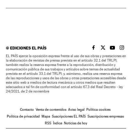
©
EDICIONES EL PAÍS
EL PAÍS BRASIL EN
EL PAÍS BRASI
EL PAÍS B
EL PA
EL PAÍS ejerce la oposición expresa frente al uso de sus obras y prestaciones en
la elaboración de revistas de prensa prevista en el artículo 32.1 del TRLPI;
también realiza la reserva expresa frente a la reproducción, distribución y
comunicación pública de sus trabajos y artículos sobre temas de actualidad
prevista en el artículo 33.1 del TRLPI; y, asimismo, realiza una reserva expresa
de las reproducciones y usos de las obras y otras prestaciones accesibles desde
este sitio web a medios de lectura mecánica u otros medios que resulten
adecuados a tal fin de conformidad con el artículo 67.3 del Real Decreto - ley
24/2021, de 2 de noviembre
Contacto
Venta de contenidos
Aviso legal
Política cookies
Política de privacidad
Mapa
Suscripciones EL PAÍS
Suscripciones empresas
RSS
Índice
Noticias de hoy