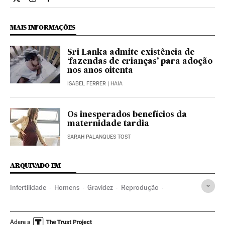
Ciencia El País Brasil en Twitter
Ciencia El País Brasil en Instagram
Ciencia El País Brasil en Facebook
MAIS INFORMAÇÕES
Sri Lanka admite existência de
‘fazendas de crianças’ para adoção
nos anos oitenta
ISABEL FERRER
| HAIA
Os inesperados benefícios da
maternidade tardia
SARAH PALANQUES TOST
ARQUIVADO EM
Infertilidade
Homens
Gravidez
Reprodução
Mulheres
Medicina
Saúde
Sociedade
Smoda
Moda
Estilo de vida
Adere a