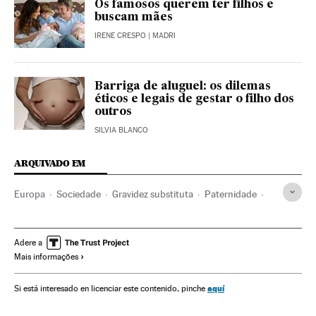
Os famosos querem ter filhos e
buscam mães
IRENE CRESPO
| MADRI
Barriga de aluguel: os dilemas
éticos e legais de gestar o filho dos
outros
SILVIA BLANCO
ARQUIVADO EM
Europa
Sociedade
Gravidez substituta
Paternidade
Maternidade
Portugal
Família
Gravidez
Europa Ocidental
Reprodução assistida
Reprodução
Adere a
Mais informações
Medicina
Saúde
aquí
Si está interesado en licenciar este contenido, pinche