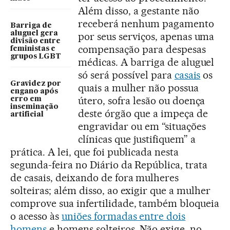
Além disso, a gestante não
receberá nenhum pagamento
Barriga de
aluguel gera
por seus serviços, apenas uma
divisão entre
compensação para despesas
feministas e
grupos LGBT
médicas. A barriga de aluguel
só será possível para
casais
os
Gravidez por
quais a mulher não possua
engano após
útero, sofra lesão ou doença
erro em
inseminação
deste órgão que a impeça de
artificial
engravidar ou em “situações
clínicas que justifiquem” a
prática. A lei, que foi publicada nesta
segunda-feira no Diário da República, trata
de casais, deixando de fora mulheres
solteiras; além disso, ao exigir que a mulher
comprove sua infertilidade, também bloqueia
o acesso às
uniões formadas entre dois
homens
e homens solteiros. Não exige, no