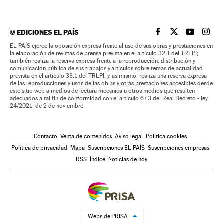
©
EDICIONES EL PAÍS
EL PAÍS BRASIL EN
EL PAÍS BRASI
EL PAÍS B
EL PA
EL PAÍS ejerce la oposición expresa frente al uso de sus obras y prestaciones en
la elaboración de revistas de prensa prevista en el artículo 32.1 del TRLPI;
también realiza la reserva expresa frente a la reproducción, distribución y
comunicación pública de sus trabajos y artículos sobre temas de actualidad
prevista en el artículo 33.1 del TRLPI; y, asimismo, realiza una reserva expresa
de las reproducciones y usos de las obras y otras prestaciones accesibles desde
este sitio web a medios de lectura mecánica u otros medios que resulten
adecuados a tal fin de conformidad con el artículo 67.3 del Real Decreto - ley
24/2021, de 2 de noviembre
Contacto
Venta de contenidos
Aviso legal
Política cookies
Política de privacidad
Mapa
Suscripciones EL PAÍS
Suscripciones empresas
RSS
Índice
Noticias de hoy
Webs de PRISA