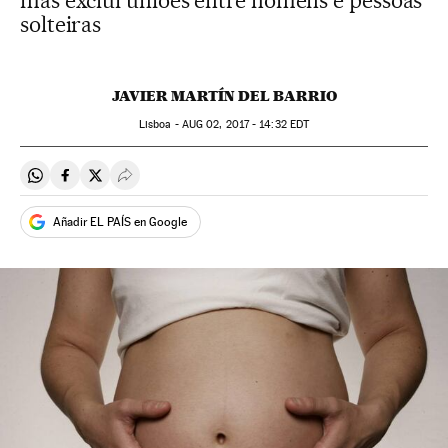
mas exclui uniões entre homens e pessoas
solteiras
JAVIER MARTÍN DEL BARRIO
Lisboa -
AUG
02, 2017 - 14:32
EDT
Compartir en Whatsapp
Compartir en Facebook
Compartir en Twitter
Desplegar Redes Sociales
Añadir EL PAÍS en Google