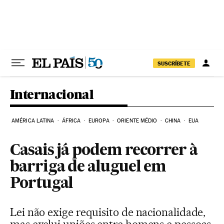
Pular para o conteúdo
SUSCRÍBETE
Internacional
AMÉRICA LATINA
ÁFRICA
EUROPA
ORIENTE MÉDIO
CHINA
EUA
Casais já podem recorrer à
barriga de aluguel em
Portugal
Lei não exige requisito de nacionalidade,