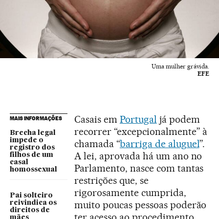
Uma mulher grávida.
EFE
Casais em
Portugal
já podem
MAIS INFORMAÇÕES
recorrer “excepcionalmente” à
Brecha legal
impede o
chamada “
barriga de aluguel
”.
registro dos
A lei, aprovada há um ano no
filhos de um
casal
Parlamento, nasce com tantas
homossexual
restrições que, se
rigorosamente cumprida,
Pai solteiro
muito poucas pessoas poderão
reivindica os
direitos de
ter acesso ao procedimento.
mães