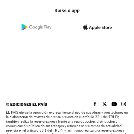
Baixe o app
©
EDICIONES EL PAÍS
EL PAÍS BRASIL EN
EL PAÍS BRASI
EL PAÍS B
EL PA
EL PAÍS ejerce la oposición expresa frente al uso de sus obras y prestaciones en
la elaboración de revistas de prensa prevista en el artículo 32.1 del TRLPI;
también realiza la reserva expresa frente a la reproducción, distribución y
comunicación pública de sus trabajos y artículos sobre temas de actualidad
prevista en el artículo 33.1 del TRLPI; y, asimismo, realiza una reserva expresa