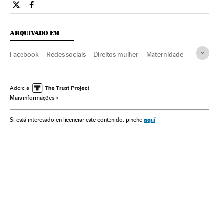
Tecnologia El País Brasil en Twitter
Tecnologia El País Brasil en Facebook
ARQUIVADO EM
Facebook
Redes sociais
Direitos mulher
Maternidade
Apple
Google
Reprodução assistida
Família
Mulheres
Estados Unidos
Reprodução
Empresas
Adere a
Mais informações
Internet
América do Norte
Economia
América
Sociedade
Medicina
Telecomunicações
Saúde
aquí
Si está interesado en licenciar este contenido, pinche
Comunicações