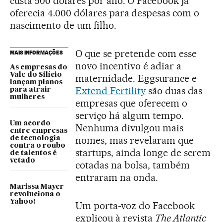
custa 500 dólares por ano. O Facebook já
oferecia 4.000 dólares para despesas com o
nascimento de um filho.
O que se pretende com esse
MAIS INFORMAÇÕES
novo incentivo é adiar a
As empresas do
Vale do Silício
maternidade. Eggsurance e
lançam planos
Extend Fertility
são duas das
para atrair
mulheres
empresas que oferecem o
serviço há algum tempo.
Um acordo
Nenhuma divulgou mais
entre empresas
nomes, mas revelaram que
de tecnologia
contra o roubo
startups, ainda longe de serem
de talentos é
vetado
cotadas na bolsa, também
entraram na onda.
Marissa Mayer
revoluciona o
Yahoo!
Um porta-voz do Facebook
explicou à revista
The Atlantic