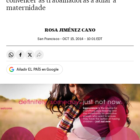
convencer as trabalhadoras a adiar a
maternidade
ROSA JIMÉNEZ CANO
San Francisco -
OCT
15, 2014 - 10:01
EDT
Compartir en Whatsapp
Compartir en Facebook
Compartir en Twitter
Desplegar Redes Sociales
Añadir EL PAÍS en Google