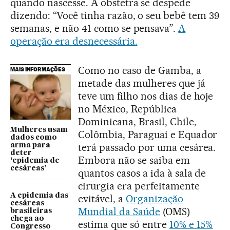
quando nascesse. A obstetra se despede
dizendo: “Você tinha razão, o seu bebê tem 39
semanas, e não 41 como se pensava”.
A
operação era desnecessária.
Como no caso de Gamba, a
MAIS INFORMAÇÕES
metade das mulheres que já
teve um filho nos dias de hoje
no México, República
Dominicana, Brasil, Chile,
Mulheres usam
Colômbia, Paraguai e Equador
dados como
terá passado por uma cesárea.
arma para
deter
Embora não se saiba em
‘epidemia de
cesáreas’
quantos casos a ida à sala de
cirurgia era perfeitamente
A epidemia das
evitável, a
Organização
cesáreas
Mundial da Saúde
(OMS)
brasileiras
chega ao
estima que só entre
10% e 15%
Congresso