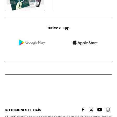
Baixe o app
©
EDICIONES EL PAÍS
EL PAÍS BRASIL EN
EL PAÍS BRASI
EL PAÍS B
EL PA