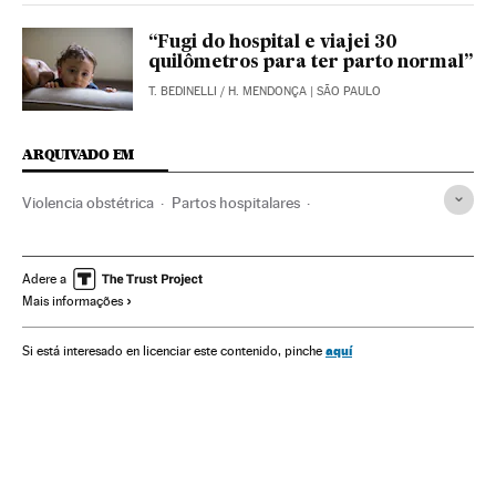
“Fugi do hospital e viajei 30
quilômetros para ter parto normal”
T. BEDINELLI
/
H. MENDONÇA
| SÃO PAULO
ARQUIVADO EM
Violencia obstétrica
Partos hospitalares
Partos naturais
Obstetrícia
República Dominicana
Equador
Paraguai
Argentina
Parto
Chile
Caribe
Adere a
Mais informações
México
Colômbia
Gravidez
América do Norte
Direitos mulher
Brasil
Reprodução
Mulheres
aquí
Si está interesado en licenciar este contenido, pinche
Relações gênero
América Latina
América do Sul
América
Medicina
Saúde
Planeta Futuro