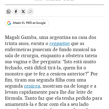
Compartir en Whatsapp
Compartir en Facebook
Compartir en Twitter
Desplegar Redes Sociales
Añadir EL PAÍS en Google
Magali Gamba, uma argentina na casa dos
trinta anos, escuta o
reggaeton
que as
enfermeiras puseram de fundo musical na
sala de cirurgia, enquanto a obstetra tateia
sua vagina e lhe pergunta: “Isto está muito
fechado, está difícil tirá-la, quem foi o
monstro que te fez a cesárea anterior?” Por
fim, tiram sua segunda filha com uma
segunda
cesárea
, mostram-na de longe e a
levam rapidamente para lhe dar leite de
fórmula. Tanto faz que ela tenha pedido para
amamentá-la e ficar com ela a seu lado