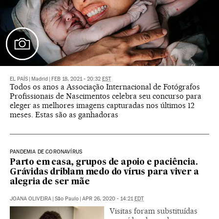
EL PAÍS
|
Madrid
|
FEB 18, 2021 - 20:32
EST
Todos os anos a Associação Internacional de Fotógrafos
Profissionais de Nascimentos celebra seu concurso para
eleger as melhores imagens capturadas nos últimos 12
meses. Estas são as ganhadoras
PANDEMIA DE CORONAVÍRUS
Parto em casa, grupos de apoio e paciência.
Grávidas driblam medo do vírus para viver a
alegria de ser mãe
JOANA OLIVEIRA
|
São Paulo
|
APR 26, 2020 - 14:21
EDT
Visitas foram substituídas