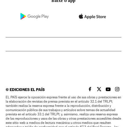
Baixe o app
©
EDICIONES EL PAÍS
EL PAÍS BRASIL EN
EL PAÍS BRASI
EL PAÍS B
EL PA
EL PAÍS ejerce la oposición expresa frente al uso de sus obras y prestaciones en
la elaboración de revistas de prensa prevista en el artículo 32.1 del TRLPI;
también realiza la reserva expresa frente a la reproducción, distribución y
comunicación pública de sus trabajos y artículos sobre temas de actualidad
prevista en el artículo 33.1 del TRLPI; y, asimismo, realiza una reserva expresa
de las reproducciones y usos de las obras y otras prestaciones accesibles desde
este sitio web a medios de lectura mecánica u otros medios que resulten