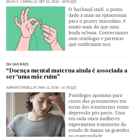
SILVIA C. CARPALLO
|
SEP 22, 2018 - 19:53
EDT
O ‘husband stich’, o ponto
dado a mais na episiotomia
para o prazer masculino, é
muito mais do que uma
lenda urbana. Conversamos
com sexólogas e parteiras
que confirmam isso
DIA DAS MÃES
“Doença mental materna ainda é associada a
ser ‘uma mãe ruim”
ADRIÁN CORDELLAT
|
MAY 11, 2018 - 10:39
EDT
Psicólogos apontam para
riscos dos preconceitos em
torno dos transtornos como
depressão pós-parto. Uma
em cada cinco mulheres
experimenta transtorno do
estado de ânimo na gravidez
ou maternidade