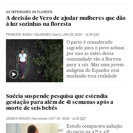
OS DEFENSORES DA FLORESTA
A decisão de Vero de ajudar mulheres que dão
à luz sozinhas na floresta
FRANCESC BADIA I DALMASES
|
Quito
|
JAN 29, 2020 - 11:50
EST
O parto é considerado
sagrado para o povo achuar,
por isso as mães dessa
comunidade vão à floresta
parir a sós. Mas uma jovem
indígena do Equador está
mudando essa realidade
Suécia suspende pesquisa que estendia
gestação para além de 41 semanas após a
morte de seis bebês
JESSICA MOUZO
|
Barcelona
|
OCT 30, 2019 - 11:15
EDT
Estudo comparava indução
do parto na 42ª e 43ª