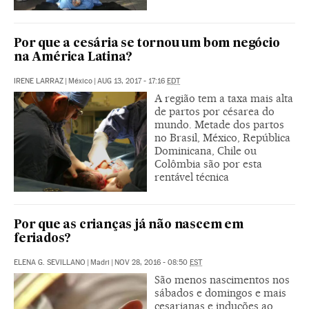
Por que a cesária se tornou um bom negócio
na América Latina?
IRENE LARRAZ
|
México
|
AUG 13, 2017 - 17:16
EDT
A região tem a taxa mais alta
de partos por césarea do
mundo. Metade dos partos
no Brasil, México, República
Dominicana, Chile ou
Colômbia são por esta
rentável técnica
Por que as crianças já não nascem em
feriados?
ELENA G. SEVILLANO
|
Madri
|
NOV 28, 2016 - 08:50
EST
São menos nascimentos nos
sábados e domingos e mais
cesarianas e induções ao