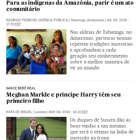
Para as indígenas da Amazônia, parir é um ato
comunitário
RODRIGO PEDROSO (AGÊNCIA PÚBLICA)
|
Tabatinga (Amazonas)
|
JUL 06, 2019 -
17:23
EDT
Nas aldeias de Tabatinga, no
Amazonas, parteiras ticunas
repetem tradições ancestrais
e aprofundam a cada
geração seu conhecimento
sobre a melhor maneira de
vir ao mundo
NASCE BEBÊ REAL
Meghan Markle e príncipe Harry têm seu
primeiro filho
RAFA DE MIGUEL
|
Londres
|
MAY 08, 2019 - 14:13
EDT
Os duques de Sussex dão as
boas-vindas a um menino,
que será o sétimo na linha de
sucessão ao trono