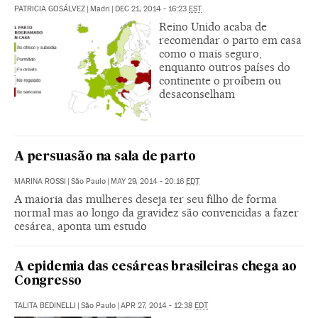
PATRICIA GOSÁLVEZ
|
Madri
|
DEC 21, 2014 - 16:23
EST
Reino Unido acaba de
recomendar o parto em casa
como o mais seguro,
enquanto outros países do
continente o proíbem ou
desaconselham
A persuasão na sala de parto
MARINA ROSSI
|
São Paulo
|
MAY 29, 2014 - 20:16
EDT
A maioria das mulheres deseja ter seu filho de forma
normal mas ao longo da gravidez são convencidas a fazer
cesárea, aponta um estudo
A epidemia das cesáreas brasileiras chega ao
Congresso
TALITA BEDINELLI
|
São Paulo
|
APR 27, 2014 - 12:38
EDT