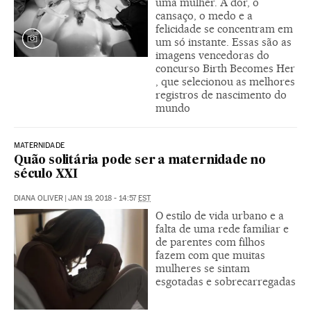
uma mulher. A dor, o
cansaço, o medo e a
felicidade se concentram em
um só instante. Essas são as
imagens vencedoras do
concurso Birth Becomes Her
, que selecionou as melhores
registros de nascimento do
mundo
MATERNIDADE
Quão solitária pode ser a maternidade no
século XXI
DIANA OLIVER
|
JAN 19, 2018 - 14:57
EST
O estilo de vida urbano e a
falta de uma rede familiar e
de parentes com filhos
fazem com que muitas
mulheres se sintam
esgotadas e sobrecarregadas