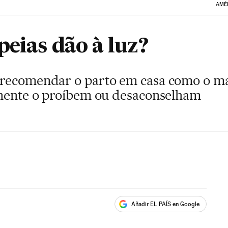
AMÉ
eias dão à luz?
 recomendar o parto em casa como o ma
inente o proíbem ou desaconselham
Añadir EL PAÍS en Google
ales