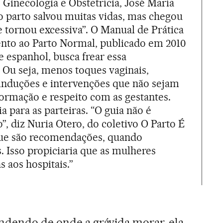
Ginecologia e Obstetrícia, José María
do parto salvou muitas vidas, mas chegou
ornou excessiva”. O Manual de Prática
ento ao Parto Normal, publicado em 2010
e espanhol, busca frear essa
. Ou seja, menos toques vaginais,
induções e intervenções que não sejam
nformação e respeito com as gestantes.
para as parteiras. “O guia não é
, diz Nuria Otero, do coletivo O Parto É
que são recomendações, quando
. Isso propiciaria que as mulheres
 aos hospitais.”
ndendo de onde a grávida morar, ela