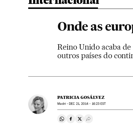
Internacional
Onde as europ
Reino Unido acaba de
outros países do cont
PATRICIA GOSÁLVEZ
Madri -
DEC
21, 2014 - 16:23
EST
Compartir en Whatsapp
Compartir en Facebook
Compartir en Twitter
Desplegar Redes Soci