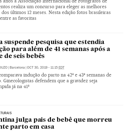
s anos a Associação Internacional de Fotógrafos de
ntos realiza um concurso para eleger as melhores
dos últimos 12 meses. Nesta edição fotos brasileiras
entre as favoritas
a suspende pesquisa que estendia
ção para além de 41 semanas após a
 de seis bebês
OUZO
|
Barcelona
|
OCT 30, 2019 - 11:15
EDT
comparava indução do parto na 42ª e 43ª semanas de
o. Ginecologistas defendem que a gravidez seja
pida já na 41ª
TURAIS
tina julga pais de bebê que morreu
te parto em casa