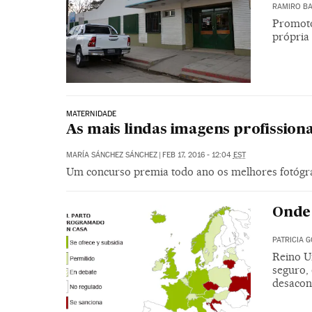
RAMIRO B
Promoto
própria 
MATERNIDADE
As mais lindas imagens profissiona
MARÍA SÁNCHEZ SÁNCHEZ
|
FEB 17, 2016 - 12:04
EST
Um concurso premia todo ano os melhores fotógraf
Onde 
PATRICIA 
Reino U
seguro,
desaco