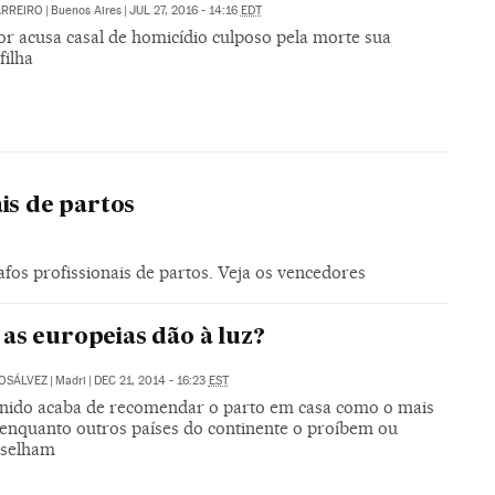
ARREIRO
|
Buenos Aires
|
JUL 27, 2016 - 14:16
EDT
r acusa casal de homicídio culposo pela morte sua
filha
is de partos
os profissionais de partos. Veja os vencedores
as europeias dão à luz?
GOSÁLVEZ
|
Madri
|
DEC 21, 2014 - 16:23
EST
nido acaba de recomendar o parto em casa como o mais
 enquanto outros países do continente o proíbem ou
nselham