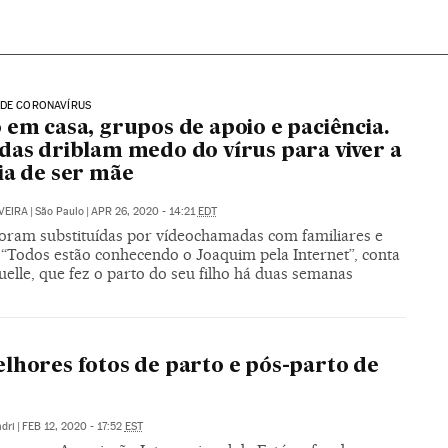
 DE CORONAVÍRUS
 em casa, grupos de apoio e paciência.
das driblam medo do vírus para viver a
ia de ser mãe
VEIRA
|
São Paulo
|
APR 26, 2020 - 14:21
EDT
 foram substituídas por vídeochamadas com familiares e
 “Todos estão conhecendo o Joaquim pela Internet”, conta
lle, que fez o parto do seu filho há duas semanas
lhores fotos de parto e pós-parto de
dri
|
FEB 12, 2020 - 17:52
EST