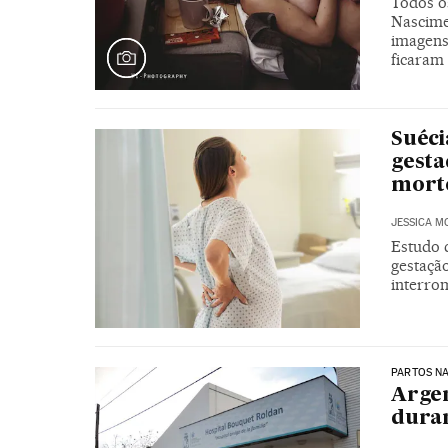
Todos o
Nascime
imagens 
ficaram 
Suéci
gesta
morte
JESSICA M
Estudo 
gestaçã
interrom
PARTOS NA
Argen
duran