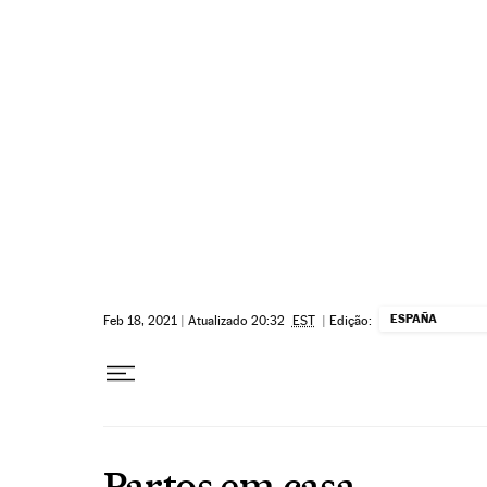
Pular para o conteúdo
ESPAÑA
Feb 18, 2021
|
Atualizado 20:32
EST
|
Edição:
Partos em casa