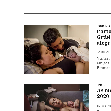
PANDEMIA
Parto
Grávi
alegr
JOANA OLI
Visitas
amigos.
Emmanue
PARTO
As me
2020
EL PAÍS
|
Ma