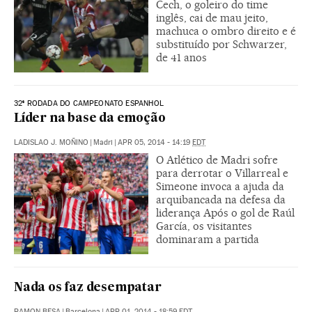
Cech, o goleiro do time
inglês, cai de mau jeito,
machuca o ombro direito e é
substituído por Schwarzer,
de 41 anos
32ª RODADA DO CAMPEONATO ESPANHOL
Líder na base da emoção
LADISLAO J. MOÑINO
|
Madri
|
APR 05, 2014 - 14:19
EDT
O Atlético de Madri sofre
para derrotar o Villarreal e
Simeone invoca a ajuda da
arquibancada na defesa da
liderança Após o gol de Raúl
García, os visitantes
dominaram a partida
Nada os faz desempatar
RAMON BESA
|
Barcelona
|
APR 01, 2014 - 18:59
EDT