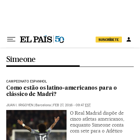
Pular para o conteúdo
SUSCRÍBETE
Simeone
CAMPEONATO ESPANHOL
Como estão os latino-americanos para o
clássico de Madri?
JUAN I. IRIGOYEN
|
Barcelona
|
FEB 27, 2016 - 09:47
EST
O Real Madrid dispõe de
cinco atletas americanos,
enquanto Simeone conta
com sete para o Atlético