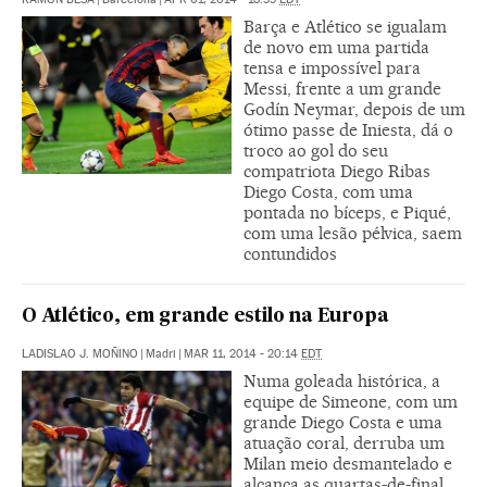
Barça e Atlético se igualam
de novo em uma partida
tensa e impossível para
Messi, frente a um grande
Godín Neymar, depois de um
ótimo passe de Iniesta, dá o
troco ao gol do seu
compatriota Diego Ribas
Diego Costa, com uma
pontada no bíceps, e Piqué,
com uma lesão pélvica, saem
contundidos
O Atlético, em grande estilo na Europa
LADISLAO J. MOÑINO
|
Madri
|
MAR 11, 2014 - 20:14
EDT
Numa goleada histórica, a
equipe de Simeone, com um
grande Diego Costa e uma
atuação coral, derruba um
Milan meio desmantelado e
alcança as quartas-de-final