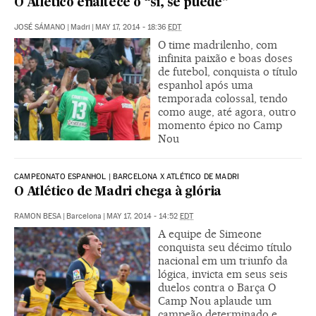
O Atlético enaltece o “sí, se puede”
JOSÉ SÁMANO
|
Madri
|
MAY 17, 2014 - 18:36
EDT
O time madrilenho, com
infinita paixão e boas doses
de futebol, conquista o título
espanhol após uma
temporada colossal, tendo
como auge, até agora, outro
momento épico no Camp
Nou
CAMPEONATO ESPANHOL | BARCELONA X ATLÉTICO DE MADRI
O Atlético de Madri chega à glória
RAMON BESA
|
Barcelona
|
MAY 17, 2014 - 14:52
EDT
A equipe de Simeone
conquista seu décimo título
nacional em um triunfo da
lógica, invicta em seus seis
duelos contra o Barça O
Camp Nou aplaude um
campeão determinado e