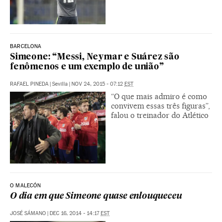
BARCELONA
Simeone: “Messi, Neymar e Suárez são
fenômenos e um exemplo de união”
RAFAEL PINEDA
|
Sevilla
|
NOV 24, 2015 - 07:12
EST
“O que mais admiro é como
convivem essas três figuras”,
falou o treinador do Atlético
O MALECÓN
O dia em que Simeone quase enlouqueceu
JOSÉ SÁMANO
|
DEC 16, 2014 - 14:17
EST