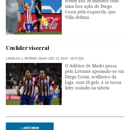
frente aos 38 minutos com
uma boa ação de Diego
Costa pela esquerda, que
Villa definiu
Um líder visceral
LADISLAO J. MOÑINO
|
Madri
|
DEC 21, 2013 - 19:37
EST
O Atlético de Madri passa
pelo Levante apoiando-se em
Diego Costa, artilheiro da
Liga, com 19 gols, e se torna
líder isolado na tabela
<
ANTERIOR