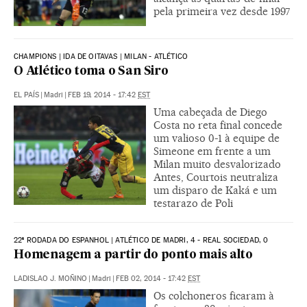
pela primeira vez desde 1997
CHAMPIONS | IDA DE OITAVAS | MILAN - ATLÉTICO
O Atlético toma o San Siro
EL PAÍS
|
Madri
|
FEB 19, 2014 - 17:42
EST
Uma cabeçada de Diego
Costa no reta final concede
um valioso 0-1 à equipe de
Simeone em frente a um
Milan muito desvalorizado
Antes, Courtois neutraliza
um disparo de Kaká e um
testarazo de Poli
22ª RODADA DO ESPANHOL | ATLÉTICO DE MADRI, 4 - REAL SOCIEDAD, 0
Homenagem a partir do ponto mais alto
LADISLAO J. MOÑINO
|
Madri
|
FEB 02, 2014 - 17:42
EST
Os colchoneros ficaram à