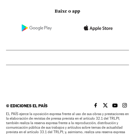
Baixe o app
©
EDICIONES EL PAÍS
EL PAÍS BRASIL EN
EL PAÍS BRASI
EL PAÍS B
EL PA
EL PAÍS ejerce la oposición expresa frente al uso de sus obras y prestaciones en
la elaboración de revistas de prensa prevista en el artículo 32.1 del TRLPI;
también realiza la reserva expresa frente a la reproducción, distribución y
comunicación pública de sus trabajos y artículos sobre temas de actualidad
prevista en el artículo 33.1 del TRLPI; y, asimismo, realiza una reserva expresa