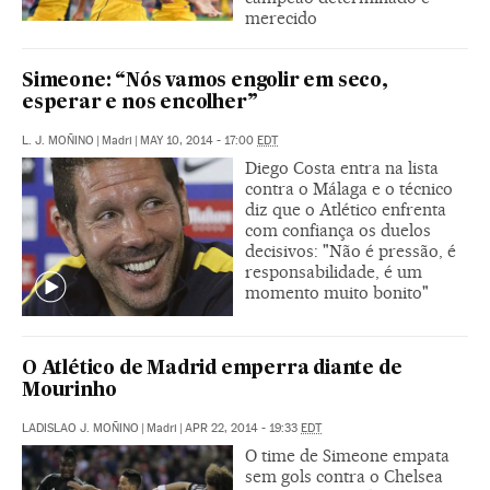
merecido
Simeone: “Nós vamos engolir em seco,
esperar e nos encolher”
L. J. MOÑINO
|
Madri
|
MAY 10, 2014 - 17:00
EDT
Diego Costa entra na lista
contra o Málaga e o técnico
diz que o Atlético enfrenta
com confiança os duelos
decisivos: "Não é pressão, é
responsabilidade, é um
momento muito bonito"
O Atlético de Madrid emperra diante de
Mourinho
LADISLAO J. MOÑINO
|
Madri
|
APR 22, 2014 - 19:33
EDT
O time de Simeone empata
sem gols contra o Chelsea