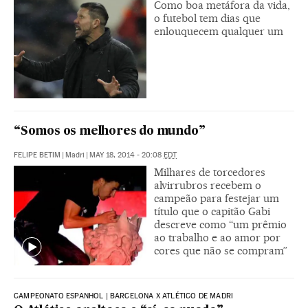
Como boa metáfora da vida,
o futebol tem dias que
enlouquecem qualquer um
“Somos os melhores do mundo”
FELIPE BETIM
|
Madri
|
MAY 18, 2014 - 20:08
EDT
Milhares de torcedores
alvirrubros recebem o
campeão para festejar um
título que o capitão Gabi
descreve como “um prêmio
ao trabalho e ao amor por
cores que não se compram”
CAMPEONATO ESPANHOL | BARCELONA X ATLÉTICO DE MADRI