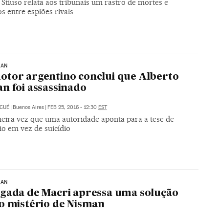
Stiuso relata aos tribunais um rastro de mortes e
s entre espiões rivais
MAN
tor argentino conclui que Alberto
n foi assassinado
 CUÉ
|
Buenos Aires
|
FEB 25, 2016 - 12:30
EST
meira vez que uma autoridade aponta para a tese de
io em vez de suicídio
MAN
gada de Macri apressa uma solução
o mistério de Nisman