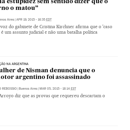
a estupidez sem sentido dizer que o
rno o matou”
enos Aires
|
APR 19, 2015 - 16:35
EDT
voz do gabinete de Cristina Kirchner afirma que o 'caso
é um assunto judicial e não uma batalha política
ÇÃO NA ARGENTINA
lher de Nisman denuncia que o
tor argentino foi assassinado
O REBOSSIO
|
Buenos Aires
|
MAR 05, 2015 - 18:14
EST
Arroyo diz que as provas que requereu descartam o