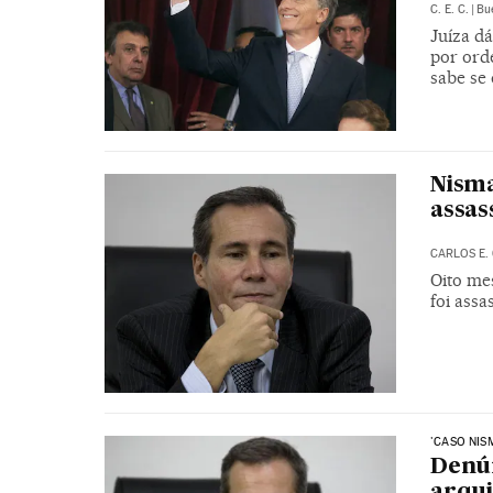
C. E. C.
|
Bu
Juíza d
por ord
sabe se
Nisma
assas
CARLOS E.
Oito me
foi ass
'CASO NIS
Denún
arqui