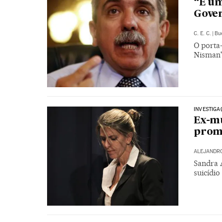
“É um
Gove
C. E. C.
|
Bu
O porta-
Nisman' 
INVESTIGA
Ex-mu
promo
ALEJANDR
Sandra 
suicídio