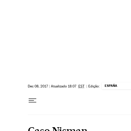
Pular para o conteúdo
ESPAÑA
Dec 08, 2017
|
Atualizado 18:07
EST
|
Edição:
Caso Nisman