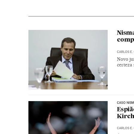
Nisma
compl
CARLOS E.
Novo jui
certeza
CASO NIS
Espiã
Kirc
CARLOS E.