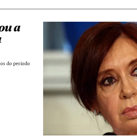
ou a
a
sos do período