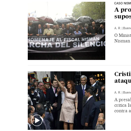
CASO NIS
A pro
supo
A. R.
|
Bueno
O Minist
Nisman 
Crist
ataq
A. R.
|
Bueno
A presi
critica 
contra 