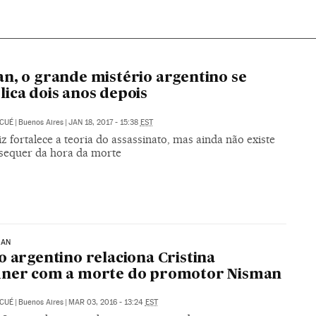
n, o grande mistério argentino se
ica dois anos depois
 CUÉ
|
Buenos Aires
|
JAN 18, 2017 - 15:38
EST
z fortalece a teoria do assassinato, mas ainda não existe
 sequer da hora da morte
MAN
o argentino relaciona Cristina
hner com a morte do promotor Nisman
 CUÉ
|
Buenos Aires
|
MAR 03, 2016 - 13:24
EST