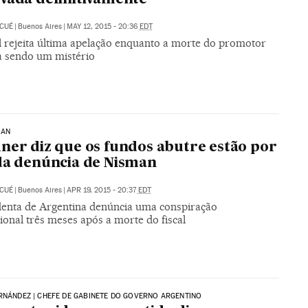
 CUÉ
|
Buenos Aires
|
MAY 12, 2015 - 20:36
EDT
l rejeita última apelação enquanto a morte do promotor
a sendo um mistério
MAN
ner diz que os fundos abutre estão por
da denúncia de Nisman
 CUÉ
|
Buenos Aires
|
APR 19, 2015 - 20:37
EDT
denta de Argentina denúncia uma conspiração
ional três meses após a morte do fiscal
RNÁNDEZ | CHEFE DE GABINETE DO GOVERNO ARGENTINO