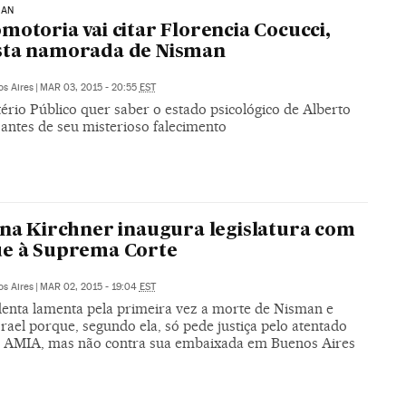
MAN
motoria vai citar Florencia Cocucci,
sta namorada de Nisman
s Aires
|
MAR 03, 2015 - 20:55
EST
ério Público quer saber o estado psicológico de Alberto
antes de seu misterioso falecimento
ina Kirchner inaugura legislatura com
ue à Suprema Corte
s Aires
|
MAR 02, 2015 - 19:04
EST
denta lamenta pela primeira vez a morte de Nisman e
Israel porque, segundo ela, só pede justiça pelo atentado
a AMIA, mas não contra sua embaixada em Buenos Aires