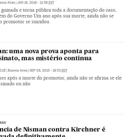
enos Aires
|
JAN 18, 2016 - 12:56
EST
á guinada e torna pública toda a documentação do caso,
em do Governo Um ano após sua morte, ainda não se
 o promotor se suicidou
n: uma nova prova aponta para
sinato, mas mistério continua
 CUÉ
|
Buenos Aires
|
SEP 08, 2015 - 18:53
EDT
ses após a morte do promotor, ainda não se afirma se ele
assinado ou não
MAN'
cia de Nisman contra Kirchner é
vada definitivamente