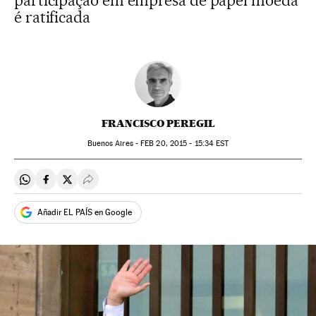
participação em empresa de papel moeda
é ratificada
FRANCISCO PEREGIL
Buenos Aires -
FEB
20, 2015 - 15:34
EST
Compartir en Whatsapp
Compartir en Facebook
Compartir en Twitter
Desplegar Redes Sociales
Añadir EL PAÍS en Google