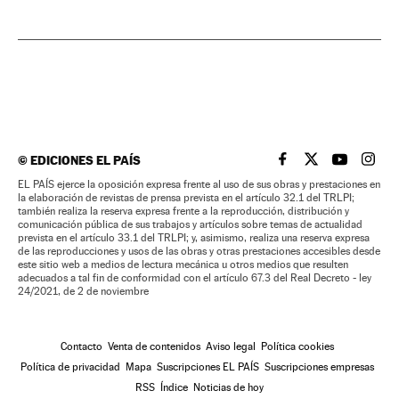
©
EDICIONES EL PAÍS
EL PAÍS BRASIL EN
EL PAÍS BRASI
EL PAÍS B
EL PA
EL PAÍS ejerce la oposición expresa frente al uso de sus obras y prestaciones en
la elaboración de revistas de prensa prevista en el artículo 32.1 del TRLPI;
también realiza la reserva expresa frente a la reproducción, distribución y
comunicación pública de sus trabajos y artículos sobre temas de actualidad
prevista en el artículo 33.1 del TRLPI; y, asimismo, realiza una reserva expresa
de las reproducciones y usos de las obras y otras prestaciones accesibles desde
este sitio web a medios de lectura mecánica u otros medios que resulten
adecuados a tal fin de conformidad con el artículo 67.3 del Real Decreto - ley
24/2021, de 2 de noviembre
Contacto
Venta de contenidos
Aviso legal
Política cookies
Política de privacidad
Mapa
Suscripciones EL PAÍS
Suscripciones empresas
RSS
Índice
Noticias de hoy