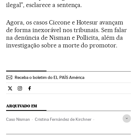
ilegal”, esclarece a sentença.
Agora, os casos Ciccone e Hotesur avançam
de forma inexorável nos tribunais. Sem falar
na denúncia de Nisman e Pollicita, além da
investigação sobre a morte do promotor.
Receba o boletim do EL PAÍS América
Internacional El País Brasil en Twitter
Internacional El País Brasil en Instagram
Internacional El País Brasil en Facebook
ARQUIVADO EM
Caso Nisman
Cristina Fernández de Kirchner
Caso Ciccone
Ciccone Cartográfica
Argentina