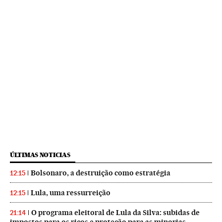
ÚLTIMAS NOTICIAS
Bolsonaro, a destruição como estratégia
12:15
Lula, uma ressurreição
12:15
O programa eleitoral de Lula da Silva: subidas de
21:14
impostos para os ricos e proteção para as minorias