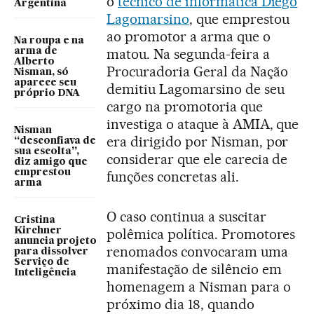
o
técnico de informática Diego
Argentina
Lagomarsino
, que emprestou
ao promotor a arma que o
Na roupa e na
matou. Na segunda-feira a
arma de
Alberto
Procuradoria Geral da Nação
Nisman, só
aparece seu
demitiu Lagomarsino de seu
próprio DNA
cargo na promotoria que
investiga o ataque à AMIA, que
Nisman
era dirigido por Nisman, por
“desconfiava de
sua escolta”,
considerar que ele carecia de
diz amigo que
emprestou
funções concretas ali.
arma
O caso continua a suscitar
Cristina
Kirchner
polêmica política. Promotores
anuncia projeto
renomados convocaram uma
para dissolver
Serviço de
manifestação de silêncio em
Inteligência
homenagem a Nisman para o
próximo dia 18, quando