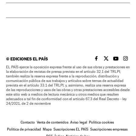
©
EDICIONES EL PAÍS
EL PAÍS BRASIL EN
EL PAÍS BRASI
EL PAÍS B
EL PA
EL PAÍS ejerce la oposición expresa frente al uso de sus obras y prestaciones en
la elaboración de revistas de prensa prevista en el artículo 32.1 del TRLPI;
también realiza la reserva expresa frente a la reproducción, distribución y
comunicación pública de sus trabajos y artículos sobre temas de actualidad
prevista en el artículo 33.1 del TRLPI; y, asimismo, realiza una reserva expresa
de las reproducciones y usos de las obras y otras prestaciones accesibles desde
este sitio web a medios de lectura mecánica u otros medios que resulten
adecuados a tal fin de conformidad con el artículo 67.3 del Real Decreto - ley
24/2021, de 2 de noviembre
Contacto
Venta de contenidos
Aviso legal
Política cookies
Política de privacidad
Mapa
Suscripciones EL PAÍS
Suscripciones empresas