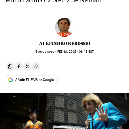
entrou acima da orelha de Nisman
ALEJANDRO REBOSSIO
Buenos Aires -
FEB
10, 2015 - 08:43
EST
Compartir en Whatsapp
Compartir en Facebook
Compartir en Twitter
Desplegar Redes Sociales
Añadir EL PAÍS en Google