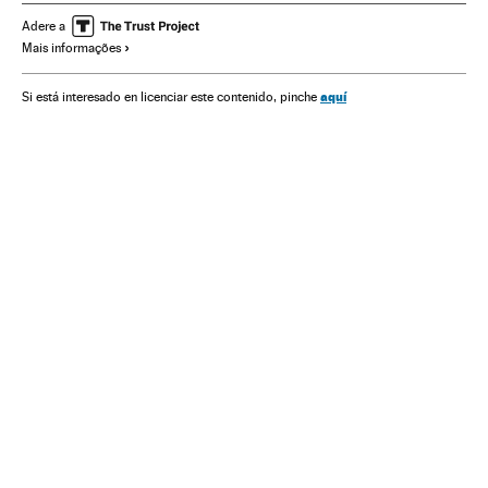
Casos por resolver
Investigação judicial
Alberto Nisman
Adere a
Mais informações
Casos judiciais
Processo judicial
Justiça
aquí
Si está interesado en licenciar este contenido, pinche