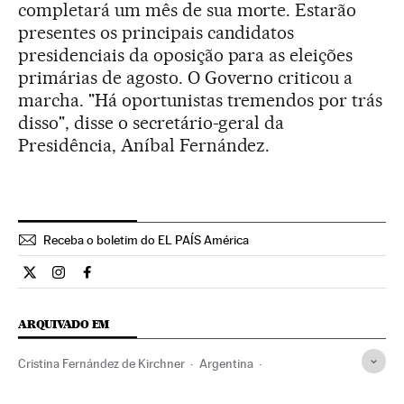
completará um mês de sua morte. Estarão
presentes os principais candidatos
presidenciais da oposição para as eleições
primárias de agosto. O Governo criticou a
marcha. "Há oportunistas tremendos por trás
disso", disse o secretário-geral da
Presidência, Aníbal Fernández.
Receba o boletim do EL PAÍS América
Internacional El País Brasil en Twitter
Internacional El País Brasil en Instagram
Internacional El País Brasil en Facebook
ARQUIVADO EM
Cristina Fernández de Kirchner
Argentina
América do Sul
América Latina
América
Caso Nisman