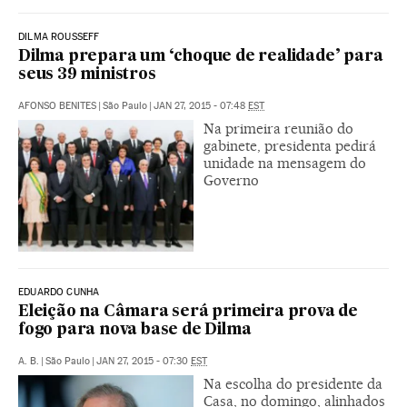
DILMA ROUSSEFF
Dilma prepara um ‘choque de realidade’ para
seus 39 ministros
AFONSO BENITES
|
São Paulo
|
JAN 27, 2015 - 07:48
EST
Na primeira reunião do
gabinete, presidenta pedirá
unidade na mensagem do
Governo
EDUARDO CUNHA
Eleição na Câmara será primeira prova de
fogo para nova base de Dilma
A. B.
|
São Paulo
|
JAN 27, 2015 - 07:30
EST
Na escolha do presidente da
Casa, no domingo, alinhados