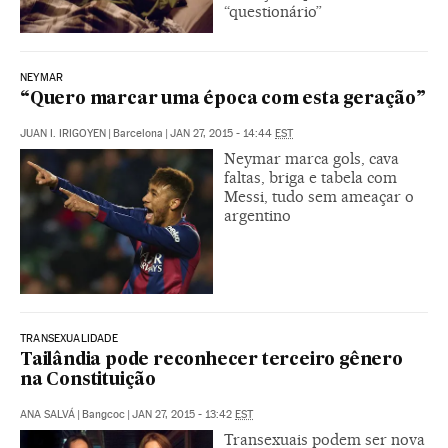
“questionário”
NEYMAR
“Quero marcar uma época com esta geração”
JUAN I. IRIGOYEN
|
Barcelona
|
JAN 27, 2015 - 14:44
EST
Neymar marca gols, cava
faltas, briga e tabela com
Messi, tudo sem ameaçar o
argentino
TRANSEXUALIDADE
Tailândia pode reconhecer terceiro gênero
na Constituição
ANA SALVÁ
|
Bangcoc
|
JAN 27, 2015 - 13:42
EST
Transexuais podem ser nova