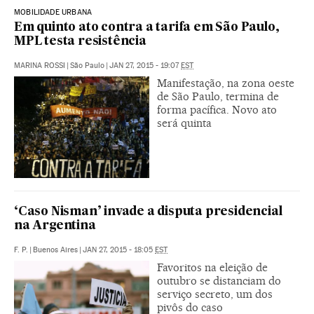
MOBILIDADE URBANA
Em quinto ato contra a tarifa em São Paulo,
MPL testa resistência
MARINA ROSSI
|
São Paulo
|
JAN 27, 2015 - 19:07
EST
Manifestação, na zona oeste
de São Paulo, termina de
forma pacífica. Novo ato
será quinta
‘Caso Nisman’ invade a disputa presidencial
na Argentina
F. P.
|
Buenos Aires
|
JAN 27, 2015 - 18:05
EST
Favoritos na eleição de
outubro se distanciam do
serviço secreto, um dos
pivôs do caso