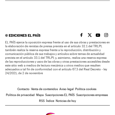
©
EDICIONES EL PAÍS
EL PAÍS BRASIL EN
EL PAÍS BRASI
EL PAÍS B
EL PA
EL PAÍS ejerce la oposición expresa frente al uso de sus obras y prestaciones en
la elaboración de revistas de prensa prevista en el artículo 32.1 del TRLPI;
también realiza la reserva expresa frente a la reproducción, distribución y
comunicación pública de sus trabajos y artículos sobre temas de actualidad
prevista en el artículo 33.1 del TRLPI; y, asimismo, realiza una reserva expresa
de las reproducciones y usos de las obras y otras prestaciones accesibles desde
este sitio web a medios de lectura mecánica u otros medios que resulten
adecuados a tal fin de conformidad con el artículo 67.3 del Real Decreto - ley
24/2021, de 2 de noviembre
Contacto
Venta de contenidos
Aviso legal
Política cookies
Política de privacidad
Mapa
Suscripciones EL PAÍS
Suscripciones empresas
RSS
Índice
Noticias de hoy