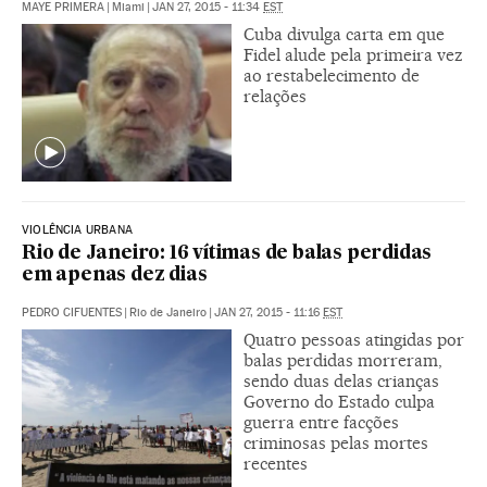
MAYE PRIMERA
|
Miami
|
JAN 27, 2015 - 11:34
EST
Cuba divulga carta em que
Fidel alude pela primeira vez
ao restabelecimento de
relações
VIOLÊNCIA URBANA
Rio de Janeiro: 16 vítimas de balas perdidas
em apenas dez dias
PEDRO CIFUENTES
|
Rio de Janeiro
|
JAN 27, 2015 - 11:16
EST
Quatro pessoas atingidas por
balas perdidas morreram,
sendo duas delas crianças
Governo do Estado culpa
guerra entre facções
criminosas pelas mortes
recentes