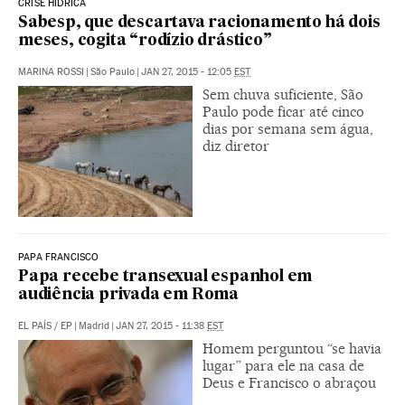
CRISE HÍDRICA
Sabesp, que descartava racionamento há dois
meses, cogita “rodízio drástico”
MARINA ROSSI
|
São Paulo
|
JAN 27, 2015 - 12:05
EST
Sem chuva suficiente, São
Paulo pode ficar até cinco
dias por semana sem água,
diz diretor
PAPA FRANCISCO
Papa recebe transexual espanhol em
audiência privada em Roma
EL PAÍS
/
EP
|
Madrid
|
JAN 27, 2015 - 11:38
EST
Homem perguntou “se havia
lugar” para ele na casa de
Deus e Francisco o abraçou