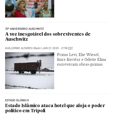
70º ANIVERSÁRIO AUSCHWITZ
A voz inesgotável dos sobreviventes de
Auschwitz
GUILLERMO ALTARES
|
Madri
|
JAN 27, 2015 - 17:56
EST
Primo Levi, Elie Wiesel,
Imre Kertész e Odette Elina
escreveram obras-primas
ESTADO ISLÂMICO
Estado Islâmico ataca hotel que aloja o poder
político em Trípoli