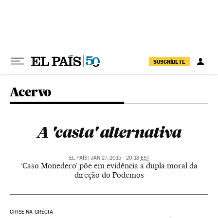
Pular para o conteúdo
SUSCRÍBETE
Acervo
A 'casta' alternativa
EL PAÍS
|
JAN 27, 2015 - 20:18
EST
‘Caso Monedero’ põe em evidência a dupla moral da
direção do Podemos
CRISE NA GRÉCIA