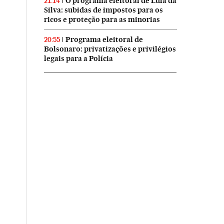
O programa eleitoral de Lula da
21:14
Silva: subidas de impostos para os
ricos e proteção para as minorias
Programa eleitoral de
20:55
Bolsonaro: privatizações e privilégios
legais para a Polícia