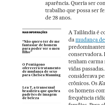
aparência. Queria ser co
trabalho que possa ser fe
de 28 anos.
A Tailândia é c
MAIS INFORMAÇÕES
da
mudança de
“Não quero ter de me
fantasiar de homem
predominanteme
para poder ver o meu
filho”
conservadora. 
tenham carma r
O Pentágono
vidas passadas.
oferecerá tratamento
de mudança de sexo
considerava pe
para Chelsea Manning
crônicos. Os
Ka
Lea T, a transexual
os homens com
brasileira que quebra
padrões de imagem
frequência ridi
de beleza