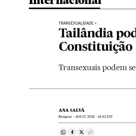
Internacional
TRANSEXUALIDADE
Tailândia po
Constituição
Transexuais podem ser
ANA SALVÁ
Bangcoc -
JAN
27, 2015 - 13:42
EST
Compartir en Whatsapp
Compartir en Facebook
Compartir en Twitter
Desplegar Redes Soci