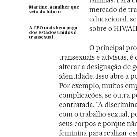
famílias. Para e
Martine, a mulher que
mercado de tra
veio do futuro
educacional, 
sobre o HIV/AI
A CEO mais bem paga
dos Estados Unidos é
transexual
O principal pr
transexuais e ativistas, 
alterar a designação de
identidade. Isso abre a p
Por exemplo, muitos em
complicações, se outra 
contratada. “A discrimin
com o trabalho sexual, 
seus corpos e porque nã
feminina para realizar es