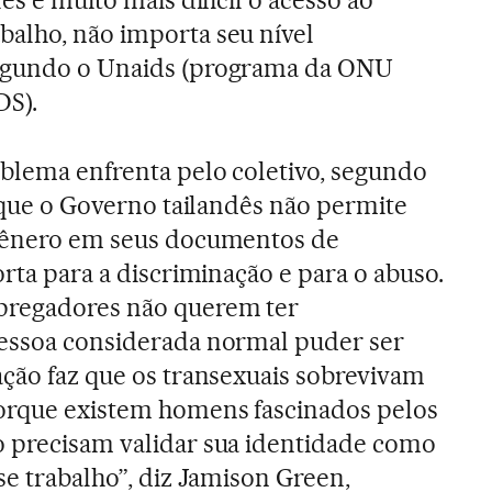
les é muito mais difícil o acesso ao
balho, não importa seu nível
segundo o Unaids (programa da ONU
DS).
oblema enfrenta pelo coletivo, segundo
é que o Governo tailandês não permite
 gênero em seus documentos de
orta para a discriminação e para o abuso.
pregadores não querem ter
pessoa considerada normal puder ser
ação faz que os transexuais sobrevivam
porque existem homens fascinados pelos
o precisam validar sua identidade como
se trabalho”, diz Jamison Green,