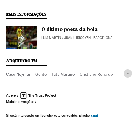
MAIS INFORMAÇÕES
O último poeta da bola
LUIS MARTÍN
/
JUAN I. IRIGOYEN
| BARCELONA
ARQUIVADO EM
Caso Neymar
Gente
Tata Martino
Cristiano Ronaldo
Johan Cruyff
Luis Enrique
Seleção Brasileira Futebol
Copa do Mundo 2014
Lionel Messi
Seleção Brasileira
Adere a
Mais informações
Neymar
Fraude fiscal
Jogador futebol
FC Barcelona
Jogadores
Justiça esportiva
Contratos
aquí
Si está interesado en licenciar este contenido, pinche
Copa do mundo
Futebol
Esportistas
Delitos fiscais
Times esportes
Esportes
Delitos
Justiça