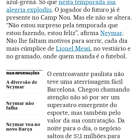
azul-grená. Só que
nesta temporada sua
alegria explodiu
. O jogador do futuro já é
presente no Camp Nou. Mas ele não se altera.
“Não estou surpreso pela temporada que
estou fazendo, estou feliz”, afirma
Neymar
.
Não lhe faltam motivos para sorrir, cada dia
mais cúmplice de
Lionel Messi
, no vestiário e
no gramado, onde quem manda é o futebol.
O centroavante paulista não
MAIS INFORMAÇÕES
teve uma aterrissagem fácil
A diversão de
Neymar
Barcelona. Chegou chamando
atenção não só por ser um
superastro emergente do
Neymar não
falha
esporte, mas também pelo
valor da sua contratação. Da
Neymar voa no
noite para o dia, o negócio
novo Barça
saltou de 57,1 milhões para