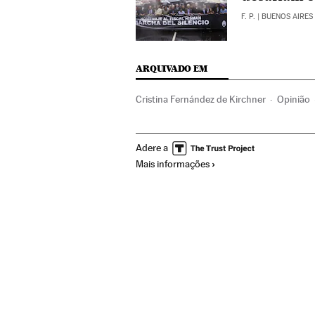
F. P.
| BUENOS AIRES
ARQUIVADO EM
Cristina Fernández de Kirchner
Opinião
Mal-estar social
América do Sul
Améri
Adere a
Caso Nisman
Casos por resolver
Invest
Mais informações
Processo judicial
Justiça