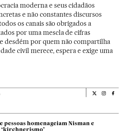
cracia moderna e seus cidadãos
cretas e não constantes discursos
 todos os canais são obrigados a
zados por uma mescla de cifras
s e desdém por quem não compartilha
iedade civil merece, espera e exige uma
a
Opiniao El País Br
Opiniao El Pa
Opiniao 
de pessoas homenageiam Nisman e
 ‘kirchnerismo’