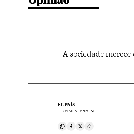
Opinião
A sociedade merece q
EL PAÍS
FEB
19, 2015 - 19:05
EST
Compartir en Whatsapp
Compartir en Facebook
Compartir en Twitter
Desplegar Redes Soci