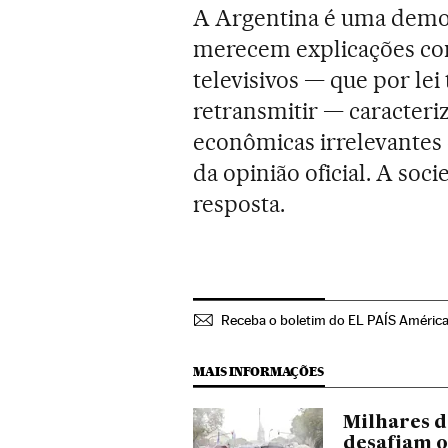
A Argentina é uma demo
merecem explicações con
televisivos — que por lei
retransmitir — caracteri
econômicas irrelevante
da opinião oficial. A soc
resposta.
Receba o boletim do EL PAÍS Améric
MAIS INFORMAÇÕES
Milhares 
desafiam o