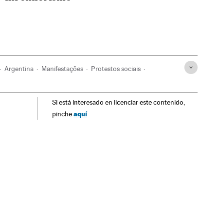
Argentina
Manifestações
Protestos sociais
ca Latina
América
Problemas sociais
Sociedade
Si está interesado en licenciar este contenido,
igação judicial
Alberto Nisman
Casos judiciais
aquí
pinche