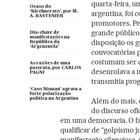
quarta-feira, u
Ocaso do
‘Kirchnerato’, por M.
argentina, foi
A. BASTENIER
promotores. Pe
grande público
Dia-chave de
manifestações na
disposição os g
República da
‘Argenzuela’
convocatórias p
costumam ser q
As razões de uma
passeata, por CARLOS
desenrolava a m
PAGNI
transmitia prog
‘Caso Nisman’ agrava a
forte polarização
política na Argentina
Além do mais, 
do discurso ofi
em uma democracia. O fat
qualificar de “golpismo j
manifestação silenciosa, 