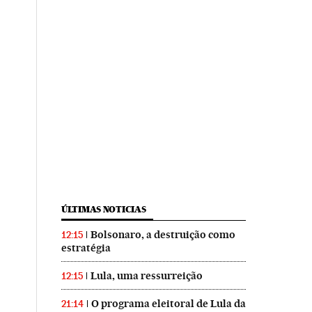
ÚLTIMAS NOTICIAS
Bolsonaro, a destruição como
12:15
estratégia
Lula, uma ressurreição
12:15
O programa eleitoral de Lula da
21:14