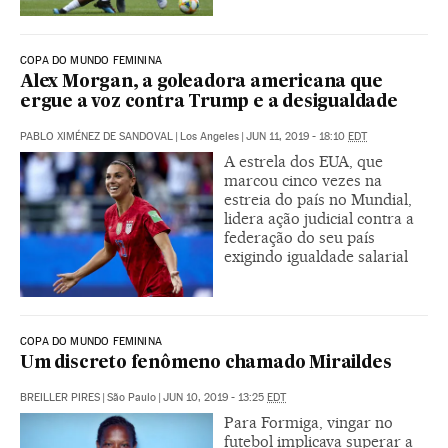
COPA DO MUNDO FEMININA
Alex Morgan, a goleadora americana que
ergue a voz contra Trump e a desigualdade
PABLO XIMÉNEZ DE SANDOVAL
|
Los Angeles
|
JUN 11, 2019 - 18:10
EDT
A estrela dos EUA, que
marcou cinco vezes na
estreia do país no Mundial,
lidera ação judicial contra a
federação do seu país
exigindo igualdade salarial
COPA DO MUNDO FEMININA
Um discreto fenômeno chamado Miraildes
BREILLER PIRES
|
São Paulo
|
JUN 10, 2019 - 13:25
EDT
Para Formiga, vingar no
futebol implicava superar a