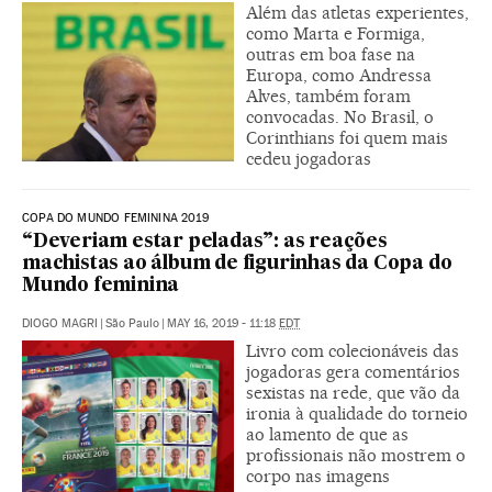
Além das atletas experientes,
como Marta e Formiga,
outras em boa fase na
Europa, como Andressa
Alves, também foram
convocadas. No Brasil, o
Corinthians foi quem mais
cedeu jogadoras
COPA DO MUNDO FEMININA 2019
“Deveriam estar peladas”: as reações
machistas ao álbum de figurinhas da Copa do
Mundo feminina
DIOGO MAGRI
|
São Paulo
|
MAY 16, 2019 - 11:18
EDT
Livro com colecionáveis das
jogadoras gera comentários
sexistas na rede, que vão da
ironia à qualidade do torneio
ao lamento de que as
profissionais não mostrem o
corpo nas imagens