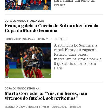
para anular um tento da
França
COPA DO MUNDO FRANÇA 2019
França goleia a Coreia do Sul na abertura da
Copa do Mundo feminina
DIOGO MAGRI
|
São Paulo
|
JUN 07, 2019 - 17:07
EDT
A artilheira Le Sommer, a
capitã Henry e a zagueira
Renard, duas vezes,
marcaram na vitória por 4 a
0 que abriu o torneio em
Paris
COPA DO MUNDO FEMININA
Marta Corredera: “Nós, mulheres, não
vivemos do futebol, sobrevivemos”
ELEONORA GIOVIO
|
Deauville (França)
|
JUN 07, 2019 - 15:18
EDT