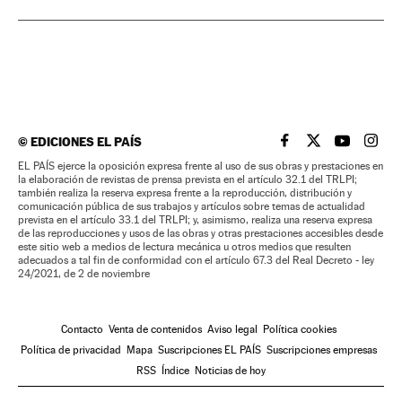
©
EDICIONES EL PAÍS
EL PAÍS BRASIL EN
EL PAÍS BRASI
EL PAÍS B
EL PA
EL PAÍS ejerce la oposición expresa frente al uso de sus obras y prestaciones en
la elaboración de revistas de prensa prevista en el artículo 32.1 del TRLPI;
también realiza la reserva expresa frente a la reproducción, distribución y
comunicación pública de sus trabajos y artículos sobre temas de actualidad
prevista en el artículo 33.1 del TRLPI; y, asimismo, realiza una reserva expresa
de las reproducciones y usos de las obras y otras prestaciones accesibles desde
este sitio web a medios de lectura mecánica u otros medios que resulten
adecuados a tal fin de conformidad con el artículo 67.3 del Real Decreto - ley
24/2021, de 2 de noviembre
Contacto
Venta de contenidos
Aviso legal
Política cookies
Política de privacidad
Mapa
Suscripciones EL PAÍS
Suscripciones empresas
RSS
Índice
Noticias de hoy