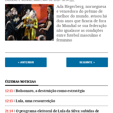
LADISLAO J. MOÑINO
|
Madri
|
MAY 06, 2019 - 16:34
EDT
Ada Hegerberg, norueguesa
e vencedora do prêmio de
melhor do mundo, avisou há
dois anos que ficaria de fora
do Mundial se sua federação
não igualasse as condições
entre futebol masculino e
feminino
<
ANTERIOR
SEGUINTE
>
ÚLTIMAS NOTICIAS
Bolsonaro, a destruição como estratégia
12:15
Lula, uma ressurreição
12:15
O programa eleitoral de Lula da Silva: subidas de
21:14