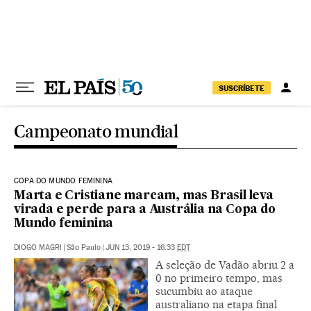
Pular para o conteúdo
SUSCRÍBETE
Campeonato mundial
COPA DO MUNDO FEMININA
Marta e Cristiane marcam, mas Brasil leva
virada e perde para a Austrália na Copa do
Mundo feminina
DIOGO MAGRI
|
São Paulo
|
JUN 13, 2019 - 16:33
EDT
A seleção de Vadão abriu 2 a
0 no primeiro tempo, mas
sucumbiu ao ataque
australiano na etapa final