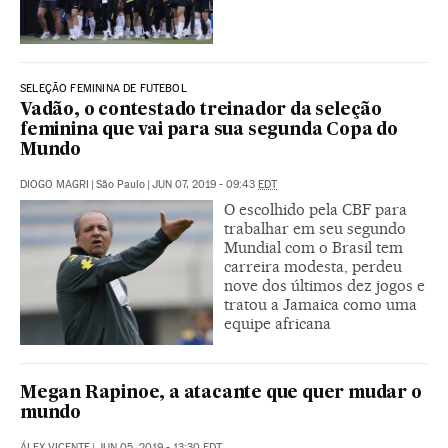
SELEÇÃO FEMININA DE FUTEBOL
Vadão, o contestado treinador da seleção
feminina que vai para sua segunda Copa do
Mundo
DIOGO MAGRI
|
São Paulo
|
JUN 07, 2019 - 09:43
EDT
O escolhido pela CBF para
trabalhar em seu segundo
Mundial com o Brasil tem
carreira modesta, perdeu
nove dos últimos dez jogos e
tratou a Jamaica como uma
equipe africana
Megan Rapinoe, a atacante que quer mudar o
mundo
ÁLEX VICENTE
|
JUN 05, 2019 - 13:30
EDT