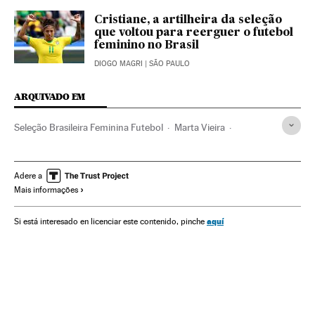
Cristiane, a artilheira da seleção
que voltou para reerguer o futebol
feminino no Brasil
DIOGO MAGRI
| SÃO PAULO
ARQUIVADO EM
Seleção Brasileira Feminina Futebol
Marta Vieira
Formiga
Cristiane Rozeira de Souza Silva
Mundial futebol feminino
Seleção Brasileira
Adere a
Mais informações
Futebol feminino
Seleções esportivas
Copa do mundo
Esporte feminino
Brasil
Campeonato mundial
aquí
Si está interesado en licenciar este contenido, pinche
Futebol
América do Sul
América Latina
Competições
América
Esportes