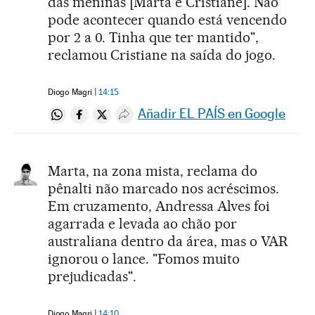
das meninas [Marta e Cristiane]. Não
pode acontecer quando está vencendo
por 2 a 0. Tinha que ter mantido",
reclamou Cristiane na saída do jogo.
Diogo Magri
14:15
Añadir EL PAÍS en Google
Compartir en Whatsapp
Compartir en Facebook
Compartir en Twitter
Desplegar Redes Sociales
Marta, na zona mista, reclama do
pênalti não marcado nos acréscimos.
Em cruzamento, Andressa Alves foi
agarrada e levada ao chão por
australiana dentro da área, mas o VAR
ignorou o lance. "Fomos muito
prejudicadas".
Diogo Magri
14:10