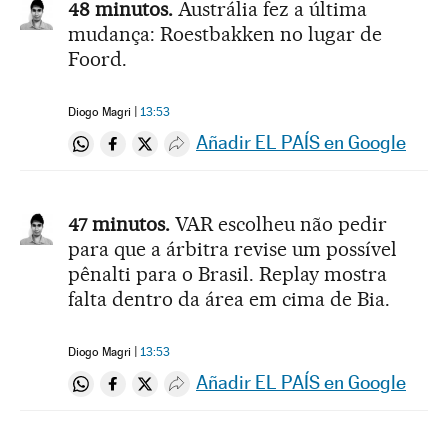
48 minutos.
Austrália fez a última
mudança: Roestbakken no lugar de
Foord.
Diogo Magri
13:53
Añadir EL PAÍS en Google
Compartir en Whatsapp
Compartir en Facebook
Compartir en Twitter
Desplegar Redes Sociales
47 minutos.
VAR escolheu não pedir
para que a árbitra revise um possível
pênalti para o Brasil. Replay mostra
falta dentro da área em cima de Bia.
Diogo Magri
13:53
Añadir EL PAÍS en Google
Compartir en Whatsapp
Compartir en Facebook
Compartir en Twitter
Desplegar Redes Sociales