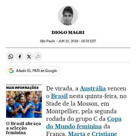
DIOGO MAGRI
São Paulo -
JUN
13, 2019 - 16:33
EDT
Compartir en Whatsapp
Compartir en Facebook
Compartir en Twitter
Desplegar Redes Sociales
Añadir EL PAÍS en Google
De virada, a
Austrália
venceu
MAIS INFORMAÇÕES
o
Brasil
nesta quinta-feira, no
Stade de la Mosson, em
Montpellier, pela segunda
rodada do grupo C da
Copa
O Brasil abraça
do Mundo feminina
da
a seleção
França.
Marta
e
Cristiane
feminina