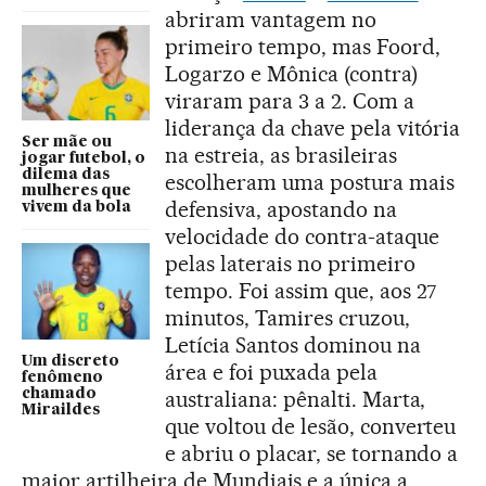
abriram vantagem no
primeiro tempo, mas Foord,
Logarzo e Mônica (contra)
viraram para 3 a 2. Com a
liderança da chave pela vitória
Ser mãe ou
na estreia, as brasileiras
jogar futebol, o
dilema das
escolheram uma postura mais
mulheres que
defensiva, apostando na
vivem da bola
velocidade do contra-ataque
pelas laterais no primeiro
tempo. Foi assim que, aos 27
minutos, Tamires cruzou,
Letícia Santos dominou na
Um discreto
área e foi puxada pela
fenômeno
chamado
australiana: pênalti. Marta,
Miraildes
que voltou de lesão, converteu
e abriu o placar, se tornando a
maior artilheira de Mundiais e a única a