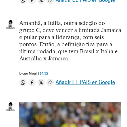
Compartir en Whatsapp
Compartir en Facebook
Compartir en Twitter
Desplegar Redes Sociales
Amanhã, a Itália, outra seleção do
grupo C, deve vencer a limitada Jamaica
e pular para a liderança, com seis
pontos. Então, a definição fica para a
última rodada, que tem Brasil x Itália e
Austrália x Jamaica.
Diogo Magri
14:32
Añadir EL PAÍS en Google
Compartir en Whatsapp
Compartir en Facebook
Compartir en Twitter
Desplegar Redes Sociales