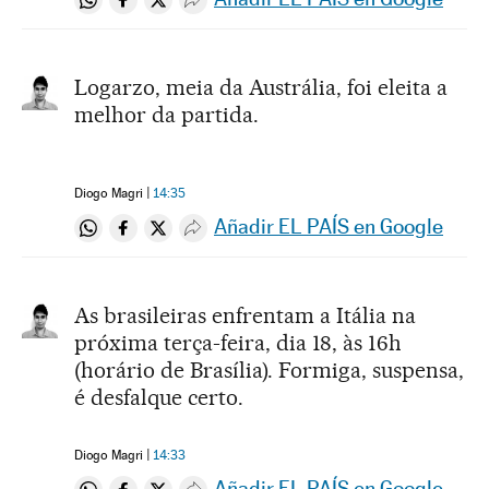
Compartir en Whatsapp
Compartir en Facebook
Compartir en Twitter
Desplegar Redes Sociales
Logarzo, meia da Austrália, foi eleita a
melhor da partida.
Diogo Magri
14:35
Añadir EL PAÍS en Google
Compartir en Whatsapp
Compartir en Facebook
Compartir en Twitter
Desplegar Redes Sociales
As brasileiras enfrentam a Itália na
próxima terça-feira, dia 18, às 16h
(horário de Brasília). Formiga, suspensa,
é desfalque certo.
Diogo Magri
14:33
Añadir EL PAÍS en Google