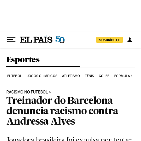
Pular para o conteúdo
SUSCRÍBETE
Esportes
FUTEBOL
JOGOS OLÍMPICOS
ATLETISMO
TÊNIS
GOLFE
FORMULA 1
RACISMO NO FUTEBOL
Treinador do Barcelona
denuncia racismo contra
Andressa Alves
Jogadora brasileira foi expulsa por tentar