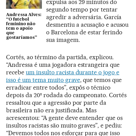
expulsa aos 29 minutos do
segundo tempo por tentar
Andressa Alves:
agredir a adversária. García
“O futebol
desmentiu a acusação e acusou
feminino não
tem o apoio
o Barcelona de estar ferindo
que
gostaríamos”
sua imagem.
Cortés, ao término da partida, explicou.
“Andressa é uma jogadora estrangeira que
recebe
um insulto racista durante o jogo e
isso é um tema muito grave
, que temos que
erradicar entre todos”, expôs o técnico
depois da 20ª rodada do campeonato. Cortés
ressaltou que a agressão por parte da
brasileira não era justificada. Mas
acrescentou: “A gente deve entender que os
insultos racistas são muito graves”, e pediu:
“Devemos todos nos esforçar para que isso