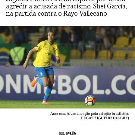
agredir a acusada de racismo, Shei García,
na partida contra o Rayo Vallecano
Andressa Alves em ação pela seleção brasileira.
LUCAS FIGUEIREDO (CBF)
EL PAÍS