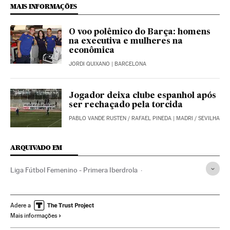
MAIS INFORMAÇÕES
O voo polêmico do Barça: homens
na executiva e mulheres na
econômica
JORDI QUIXANO
| BARCELONA
Jogador deixa clube espanhol após
ser rechaçado pela torcida
PABLO VANDE RUSTEN
/
RAFAEL PINEDA
| MADRI / SEVILHA
ARQUIVADO EM
Liga Fútbol Femenino - Primera Iberdrola
FC Barcelona Femenino
Rayo Féminas
Futebol feminino
Esporte feminino
Futebol
Adere a
Mais informações
Times esportes
Competições
Esportes