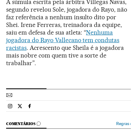
A súmula escrita pela árbitra Villegas Navas,
segundo revelou Sole, jogadora do Rayo, não
faz referência a nenhum insulto dito por
Shei. Irene Ferreras, treinadora da equipe,
saiu em defesa de sua atleta: “
Nenhuma
jogadora do Rayo Vallecano tem condutas
racistas
. Acrescento que Sheila é a jogadora
mais nobre com quem tive a sorte de
trabalhar”.
Esportes El País Brasil en Instagram
Esportes El País Brasil en Twitter
Esportes El País Brasil en Facebook
COMENTÁRIOS
Regras
›
COMENTÁRIOS