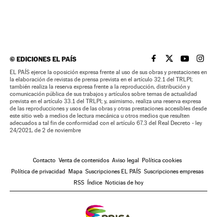
©
EDICIONES EL PAÍS
EL PAÍS BRASIL EN
EL PAÍS BRASI
EL PAÍS B
EL PA
EL PAÍS ejerce la oposición expresa frente al uso de sus obras y prestaciones en
la elaboración de revistas de prensa prevista en el artículo 32.1 del TRLPI;
también realiza la reserva expresa frente a la reproducción, distribución y
comunicación pública de sus trabajos y artículos sobre temas de actualidad
prevista en el artículo 33.1 del TRLPI; y, asimismo, realiza una reserva expresa
de las reproducciones y usos de las obras y otras prestaciones accesibles desde
este sitio web a medios de lectura mecánica u otros medios que resulten
adecuados a tal fin de conformidad con el artículo 67.3 del Real Decreto - ley
24/2021, de 2 de noviembre
Contacto
Venta de contenidos
Aviso legal
Política cookies
Política de privacidad
Mapa
Suscripciones EL PAÍS
Suscripciones empresas
RSS
Índice
Noticias de hoy