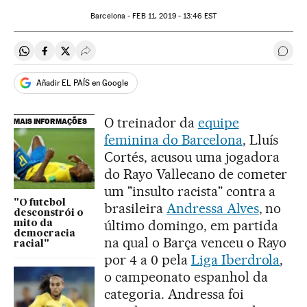
Barcelona -
FEB
11, 2019 - 13:46
EST
Compartir en Whatsapp
Compartir en Facebook
Compartir en Twitter
Desplegar Redes Sociales
Come
Añadir EL PAÍS en Google
O treinador da
equipe
MAIS INFORMAÇÕES
feminina do Barcelona
, Lluís
Cortés, acusou uma jogadora
do Rayo Vallecano de cometer
um "insulto racista" contra a
"O futebol
brasileira
Andressa Alves
, no
desconstrói o
último domingo, em partida
mito da
democracia
na qual o Barça venceu o Rayo
racial"
por 4 a 0 pela
Liga Iberdrola
,
o campeonato espanhol da
categoria. Andressa foi