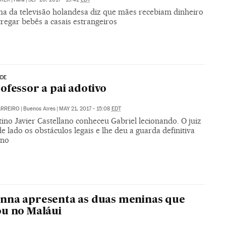
a da televisão holandesa diz que mães recebiam dinheiro
regar bebês a casais estrangeiros
ADE
ofessor a pai adotivo
ARREIRO
|
Buenos Aires
|
MAY 21, 2017 - 15:08
EDT
ino Javier Castellano conheceu Gabriel lecionando. O juiz
e lado os obstáculos legais e lhe deu a guarda definitiva
ino
nna apresenta as duas meninas que
u no Maláui