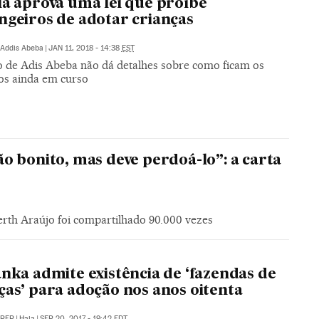
ia aprova uma lei que proíbe
ngeiros de adotar crianças
Addis Abeba
|
JAN 11, 2018 - 14:38
EST
 de Adis Abeba não dá detalhes sobre como ficam os
os ainda em curso
o bonito, mas deve perdoá-lo”: a carta
erth Araújo foi compartilhado 90.000 vezes
anka admite existência de ‘fazendas de
ças’ para adoção nos anos oitenta
RRER
|
Haia
|
SEP 20, 2017 - 19:42
EDT