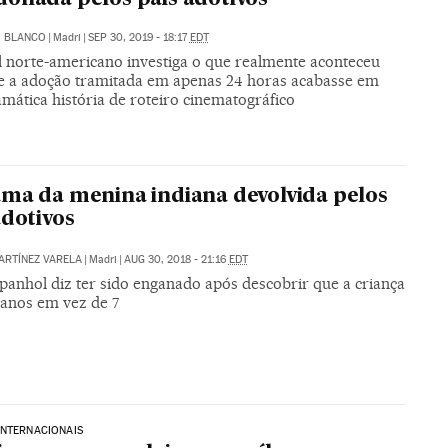
R. BLANCO
|
Madri
|
SEP 30, 2019 - 18:17
EDT
l norte-americano investiga o que realmente aconteceu
e a adoção tramitada em apenas 24 horas acabasse em
mática história de roteiro cinematográfico
ma da menina indiana devolvida pelos
adotivos
RTÍNEZ VARELA
|
Madri
|
AUG 30, 2018 - 21:16
EDT
panhol diz ter sido enganado após descobrir que a criança
 anos em vez de 7
INTERNACIONAIS