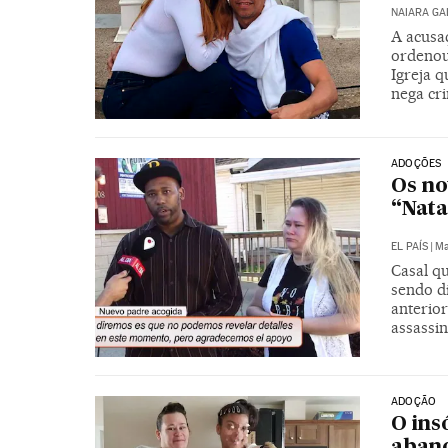
NAIARA G
A acusa
ordenou
Igreja 
nega cr
ADOÇÕES
Os no
“Nata
EL PAÍS
|
Ma
Casal qu
sendo di
anterio
assassin
ADOÇÃO
O ins
aband