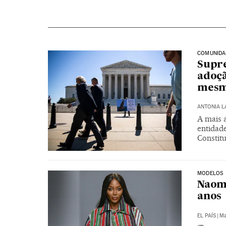
COMUNIDA
Supre
adoçã
mesm
ANTONIA 
A mais 
entidade
Constit
MODELOS
Naomi
anos
EL PAÍS
|
Ma