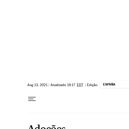
Pular para o conteúdo
ESPAÑA
Aug 13, 2021
|
Atualizado 19:17
EDT
|
Edição:
Adoções