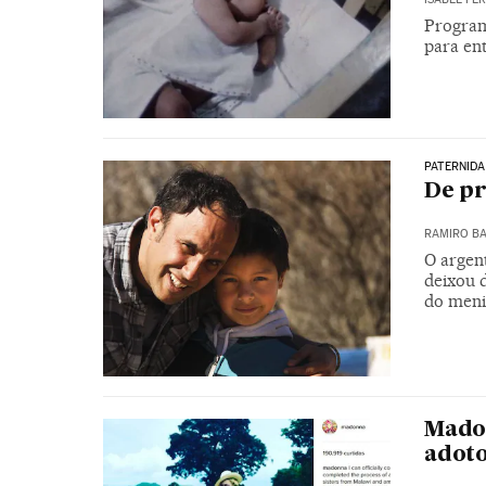
Program
para ent
PATERNID
De pr
RAMIRO B
O argent
deixou d
do men
Mado
adoto