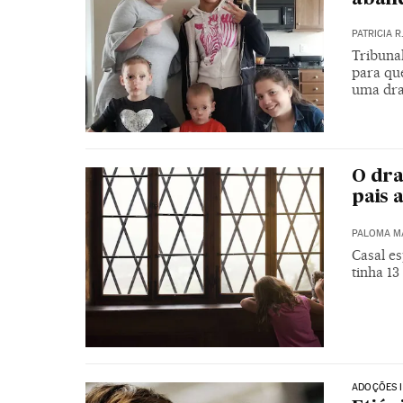
PATRICIA 
Tribuna
para qu
uma dra
O dra
pais 
PALOMA MA
Casal es
tinha 13
ADOÇÕES 