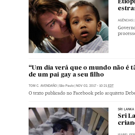
Etióp
estra
AGÊNCIAS
|
Governo
process
“Um dia verá que o mundo não é tã
de um pai gay a seu filho
TOM C. AVENDAÑO
|
São Paulo
|
NOV 02, 2017 - 10:21
EDT
O texto publicado no Facebook pelo arquiteto Deb
SRI LANKA
Sri L
crian
ISABEL FE