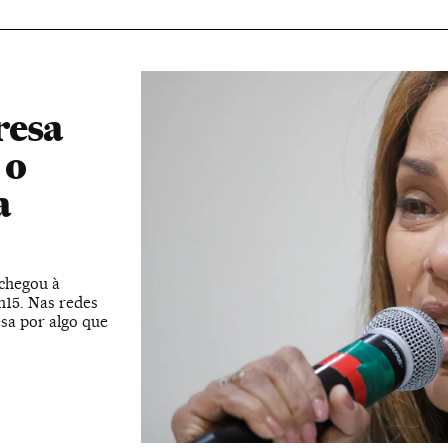
resa
 o
a
 chegou à
h15. Nas redes
esa por algo que