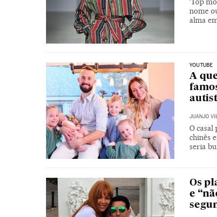
‘Top mod
nome ou
alma em
YOUTUBE
A que
famos
autis
JUANJO VI
O casal
chinês 
seria bu
Os pl
e “nã
segun