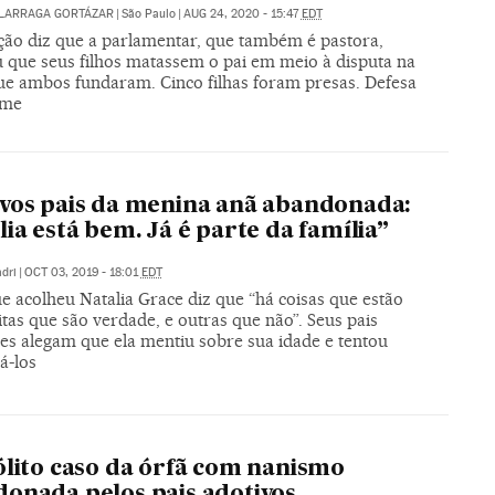
ALARRAGA GORTÁZAR
|
São Paulo
|
AUG 24, 2020 - 15:47
EDT
ção diz que a parlamentar, que também é pastora,
 que seus filhos matassem o pai em meio à disputa na
que ambos fundaram. Cinco filhas foram presas. Defesa
ime
vos pais da menina anã abandonada:
lia está bem. Já é parte da família”
dri
|
OCT 03, 2019 - 18:01
EDT
e acolheu Natalia Grace diz que “há coisas que estão
tas que são verdade, e outras que não”. Seus pais
res alegam que ela mentiu sobre sua idade e tentou
á-los
ólito caso da órfã com nanismo
onada pelos pais adotivos