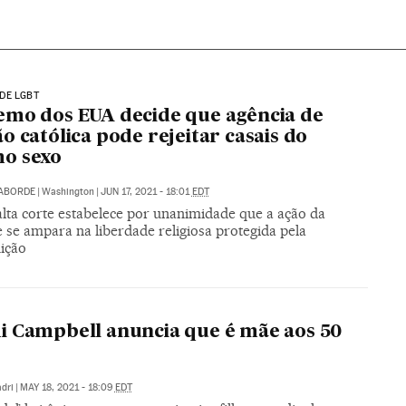
DE LGBT
mo dos EUA decide que agência de
o católica pode rejeitar casais do
o sexo
LABORDE
|
Washington
|
JUN 17, 2021 - 18:01
EDT
alta corte estabelece por unanimidade que a ação da
 se ampara na liberdade religiosa protegida pela
uição
 Campbell anuncia que é mãe aos 50
dri
|
MAY 18, 2021 - 18:09
EDT