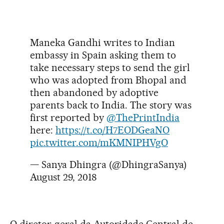
Maneka Gandhi writes to Indian
embassy in Spain asking them to
take necessary steps to send the girl
who was adopted from Bhopal and
then abandoned by adoptive
parents back to India. The story was
first reported by
@ThePrintIndia
here:
https://t.co/H7EODGeaNO
pic.twitter.com/mKMNIPHVgO
— Sanya Dhingra (@DhingraSanya)
August 29, 2018
O diretor-geral da Autoridade Central de