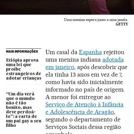
Uma menina espera junto a uma janela.
GETTY
Um casal da
Espanha
rejeitou
MAIS INFORMAÇÕES
uma menina indiana
adotada
Etiópia aprova
uma lei que
em janeiro
, após descobrir que
proíbe
ela tinha 13 anos em vez de 7,
estrangeiros de
adotar crianças
como havia sido inicialmente
informado no país de origem.
“Um dia verá
A menor foi entregue ao
que o mundo
Serviço de Atenção à Infância
não é tão
bonito, mas
e Adolescência de Aragão
,
deve perdoá-
lo”: a carta de
segundo o departamento de
um pai gay a seu
Serviços Sociais dessa região
filho