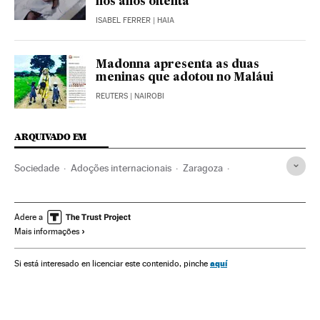
nos anos oitenta
ISABEL FERRER
| HAIA
Madonna apresenta as duas
meninas que adotou no Maláui
REUTERS
| NAIROBI
ARQUIVADO EM
Sociedade
Adoções internacionais
Zaragoza
Adoções
Índia
Família
Ásia meridional
Aragão
Ásia
Espanha
Adere a
Mais informações
aquí
Si está interesado en licenciar este contenido, pinche