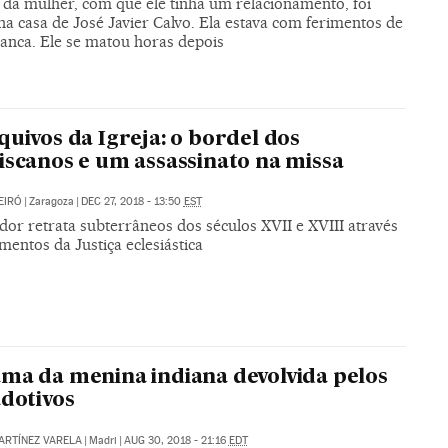
 da mulher, com que ele tinha um relacionamento, foi
a casa de José Javier Calvo. Ela estava com ferimentos de
anca. Ele se matou horas depois
quivos da Igreja: o bordel dos
iscanos e um assassinato na missa
EIRÓ
|
Zaragoza
|
DEC 27, 2018 - 13:50
EST
dor retrata subterrâneos dos séculos XVII e XVIII através
entos da Justiça eclesiástica
ma da menina indiana devolvida pelos
adotivos
RTÍNEZ VARELA
|
Madri
|
AUG 30, 2018 - 21:16
EDT