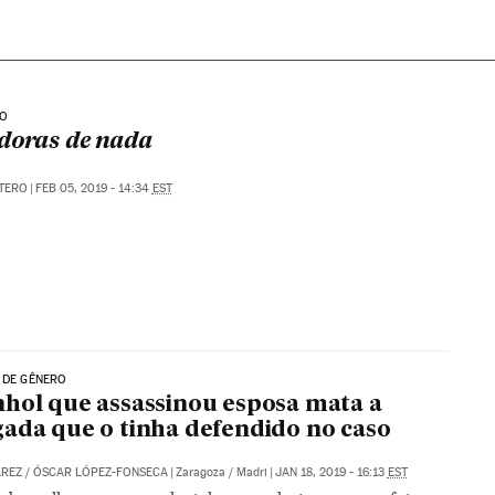
IO
doras de nada
TERO
|
FEB 05, 2019 - 14:34
EST
 DE GÊNERO
hol que assassinou esposa mata a
ada que o tinha defendido no caso
AREZ
/
ÓSCAR LÓPEZ-FONSECA
|
Zaragoza / Madri
|
JAN 18, 2019 - 16:13
EST