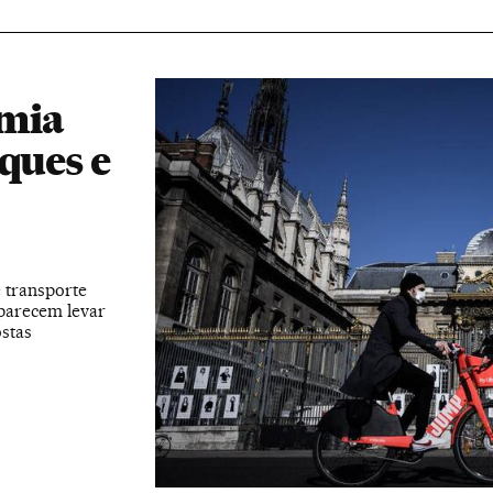
emia
ques e
 transporte
 parecem levar
stas