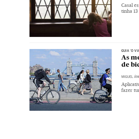
Casal es
tinha 13
GUIA 'O VI
As me
de bi
MIGUEL ÁN
Aplicati
fazer tu