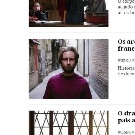
O corpo
achado n
arma br
Os ar
franc
PATRICIA P
Historia
de docum
O dra
pais 
PALOMA MA