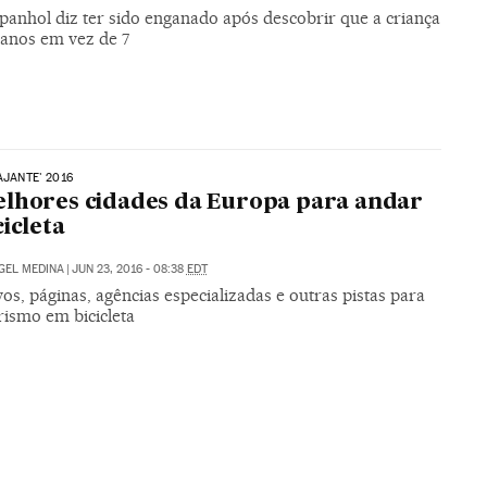
panhol diz ter sido enganado após descobrir que a criança
 anos em vez de 7
AJANTE' 2016
lhores cidades da Europa para andar
cicleta
GEL MEDINA
|
JUN 23, 2016 - 08:38
EDT
vos, páginas, agências especializadas e outras pistas para
rismo em bicicleta