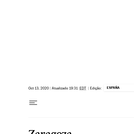
Pular para o conteúdo
ESPAÑA
Oct 13, 2020
|
Atualizado 19:31
EDT
|
Edição:
Zaragoza