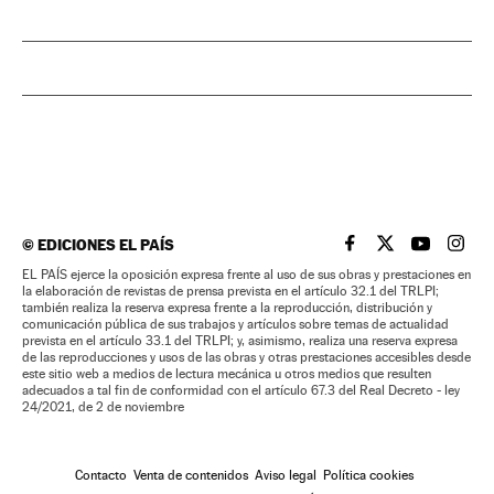
©
EDICIONES EL PAÍS
EL PAÍS BRASIL EN
EL PAÍS BRASI
EL PAÍS B
EL PA
EL PAÍS ejerce la oposición expresa frente al uso de sus obras y prestaciones en
la elaboración de revistas de prensa prevista en el artículo 32.1 del TRLPI;
también realiza la reserva expresa frente a la reproducción, distribución y
comunicación pública de sus trabajos y artículos sobre temas de actualidad
prevista en el artículo 33.1 del TRLPI; y, asimismo, realiza una reserva expresa
de las reproducciones y usos de las obras y otras prestaciones accesibles desde
este sitio web a medios de lectura mecánica u otros medios que resulten
adecuados a tal fin de conformidad con el artículo 67.3 del Real Decreto - ley
24/2021, de 2 de noviembre
Contacto
Venta de contenidos
Aviso legal
Política cookies