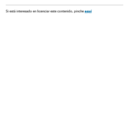
Política social
América
Cultura
Justiça
Sociedade
aquí
Si está interesado en licenciar este contenido, pinche