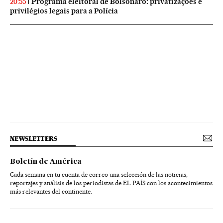
Programa eleitoral de Bolsonaro: privatizações e
20:55
privilégios legais para a Polícia
NEWSLETTERS
Boletín de América
Cada semana en tu cuenta de correo una selección de las noticias,
reportajes y análisis de los periodistas de EL PAÍS con los acontecimientos
más relevantes del continente.