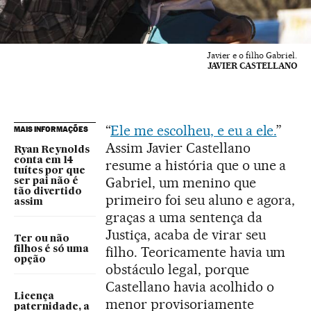
Javier e o filho Gabriel.
JAVIER CASTELLANO
“
Ele me escolheu, e eu a ele.
”
MAIS INFORMAÇÕES
Assim Javier Castellano
Ryan Reynolds
conta em 14
resume a história que o une a
tuítes por que
Gabriel, um menino que
ser pai não é
tão divertido
primeiro foi seu aluno e agora,
assim
graças a uma sentença da
Justiça, acaba de virar seu
Ter ou não
filho. Teoricamente havia um
filhos é só uma
opção
obstáculo legal, porque
Castellano havia acolhido o
Licença
menor provisoriamente
paternidade, a