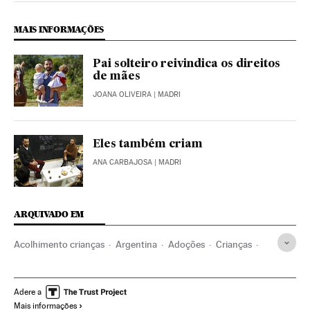
MAIS INFORMAÇÕES
Pai solteiro reivindica os direitos
de mães
JOANA OLIVEIRA
| MADRI
Eles também criam
ANA CARBAJOSA
| MADRI
ARQUIVADO EM
Acolhimento crianças
Argentina
Adoções
Crianças
Serviços sociais
Paternidade
Família
Solidariedade
Infância
América do Sul
América Latina
Adere a
Mais informações