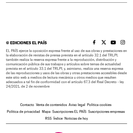
©
EDICIONES EL PAÍS
EL PAÍS BRASIL EN
EL PAÍS BRASI
EL PAÍS B
EL PA
EL PAÍS ejerce la oposición expresa frente al uso de sus obras y prestaciones en
la elaboración de revistas de prensa prevista en el artículo 32.1 del TRLPI;
también realiza la reserva expresa frente a la reproducción, distribución y
comunicación pública de sus trabajos y artículos sobre temas de actualidad
prevista en el artículo 33.1 del TRLPI; y, asimismo, realiza una reserva expresa
de las reproducciones y usos de las obras y otras prestaciones accesibles desde
este sitio web a medios de lectura mecánica u otros medios que resulten
adecuados a tal fin de conformidad con el artículo 67.3 del Real Decreto - ley
24/2021, de 2 de noviembre
Contacto
Venta de contenidos
Aviso legal
Política cookies
Política de privacidad
Mapa
Suscripciones EL PAÍS
Suscripciones empresas
RSS
Índice
Noticias de hoy