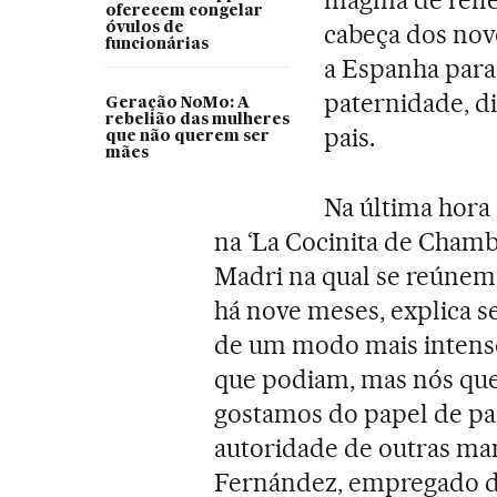
oferecem congelar
cabeça dos nov
óvulos de
funcionárias
a Espanha para
paternidade, d
Geração NoMo: A
rebelião das mulheres
pais.
que não querem ser
mães
Na última hora 
na ‘La Cocinita de Chambe
Madri na qual se reúnem 
há nove meses, explica s
de um modo mais intenso
que podiam, mas nós que
gostamos do papel de pa
autoridade de outras man
Fernández, empregado de