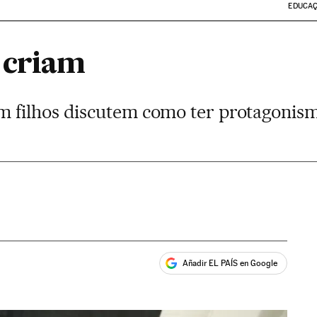
EDUCA
 criam
 filhos discutem como ter protagonis
Añadir EL PAÍS en Google
ales