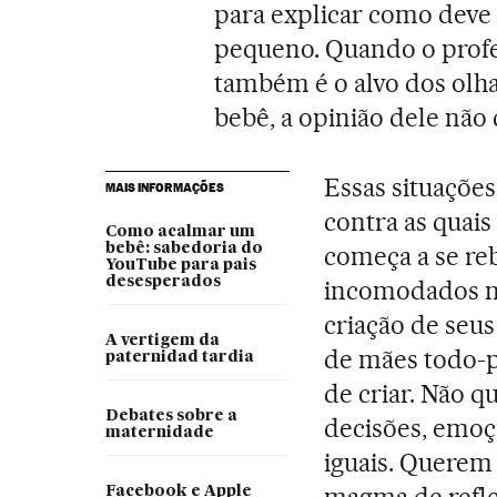
para explicar como deve 
pequeno. Quando o profes
também é o alvo dos olh
bebê, a opinião dele não 
Essas situações
MAIS INFORMAÇÕES
contra as quai
Como acalmar um
bebê: sabedoria do
começa a se reb
YouTube para pais
desesperados
incomodados no
criação de seus
A vertigem da
de mães todo-p
paternidad tardia
de criar. Não 
Debates sobre a
decisões, emoç
maternidade
iguais. Querem 
magma de reflex
Facebook e Apple