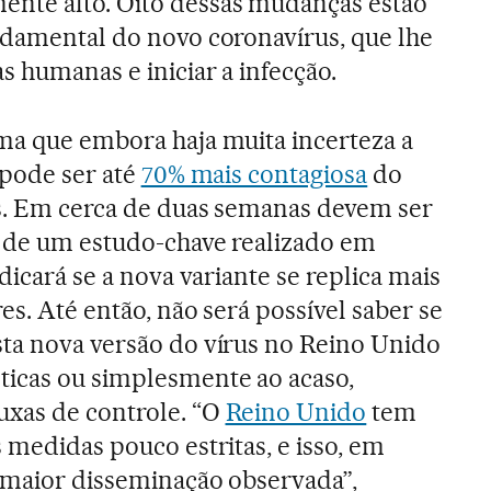
nte alto. Oito dessas mudanças estão
undamental do novo coronavírus, que lhe
s humanas e iniciar a infecção.
ma que embora haja muita incerteza a
 pode ser até
70% mais contagiosa
do
es. Em cerca de duas semanas devem ser
s de um estudo-chave realizado em
ndicará se a nova variante se replica mais
es. Até então, não será possível saber se
ta nova versão do vírus no Reino Unido
ticas ou simplesmente ao acaso,
uxas de controle. “O
Reino Unido
tem
 medidas pouco estritas, e isso, em
a maior disseminação observada”,