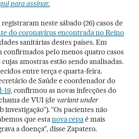
qui para assinar.
 registraram neste sábado (26) casos de
nte do coronavírus encontrada no Reino
idades sanitárias destes países. Em
m confirmados pelo menos quatro casos
s cujas amostras estão sendo analisadas.
cidos entre terça e quarta-feira.
secretário de Saúde e coordenador do
d-19
, confirmou as novas infecções do
 chama de VUI (de
variant under
ob investigação”). “Os pacientes não
sabemos que esta
nova cepa
é mais
rava a doença”, disse Zapatero.