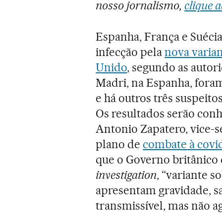
nosso jornalismo,
clique a
Espanha, França e Suécia
infecção pela
nova varia
Unido
, segundo as autor
Madri, na Espanha, fora
e há outros três suspeito
Os resultados serão conhe
Antonio Zapatero, vice-
plano de
combate à covi
que o Governo britânico
investigation
, “variante s
apresentam gravidade, 
transmissível, mas não ag