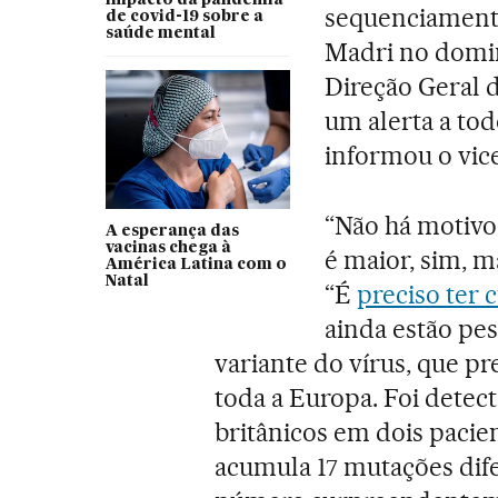
sequenciamento
de covid-19 sobre a
saúde mental
Madri no domin
Direção Geral d
um alerta a tod
informou o vice
“Não há motivo
A esperança das
vacinas chega à
é maior, sim, m
América Latina com o
Natal
“É
preciso ter 
ainda estão pes
variante do vírus, que p
toda a Europa. Foi detect
britânicos em dois pacie
acumula 17 mutações dif