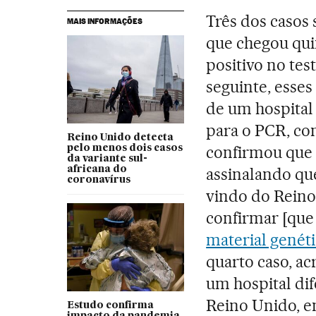
Três dos casos 
MAIS INFORMAÇÕES
que chegou qui
positivo no test
seguinte, esses
de um hospital
para o PCR, co
Reino Unido detecta
confirmou que e
pelo menos dois casos
da variante sul-
africana do
assinalando qu
coronavírus
vindo do Reino
confirmar [que 
material genét
quarto caso, ac
um hospital dif
Reino Unido, en
Estudo confirma
impacto da pandemia